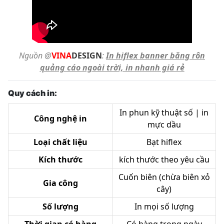
Nguồn @
VINA
DESIGN
:
In hiflex banner băng rôn
quảng cáo ngoài trời, in nhanh giá rẻ
Quy cách in:
In phun kỹ thuật số | in
Công nghệ in
mực dầu
Loại chất liệu
Bạt hiflex
Kích thước
kích thước theo yêu cầu
Cuốn biên (chừa biên xỏ
Gia công
cây)
Số lượng
In mọi số lượng