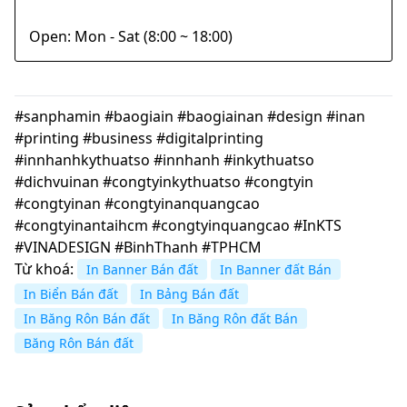
Open: Mon - Sat (8:00 ~ 18:00)
#sanphamin #baogiain #baogiainan #design #inan
#printing #business #digitalprinting
#innhanhkythuatso #innhanh #inkythuatso
#dichvuinan #congtyinkythuatso #congtyin
#congtyinan #congtyinanquangcao
#congtyinantaihcm #congtyinquangcao #InKTS
#VINADESIGN #BinhThanh #TPHCM
Từ khoá:
In Banner Bán đất
In Banner đất Bán
In Biển Bán đất
In Bảng Bán đất
In Băng Rôn Bán đất
In Băng Rôn đất Bán
Băng Rôn Bán đất