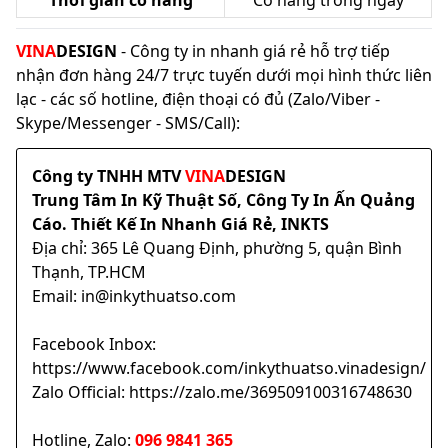
Thời gian có hàng
Có hàng trong ngày
VINA
DESIGN
- Công ty in nhanh giá rẻ hỗ trợ tiếp
nhận đơn hàng 24/7 trực tuyến dưới mọi hình thức liên
lạc - các số hotline, điện thoại có đủ (Zalo/Viber -
Skype/Messenger - SMS/Call):
Công ty TNHH MTV
VINA
DESIGN
Trung Tâm In Kỹ Thuật Số, Công Ty In Ấn Quảng
Cáo. Thiết Kế In Nhanh Giá Rẻ, INKTS
Địa chỉ: 365 Lê Quang Định, phường 5, quận Bình
Thạnh, TP.HCM
Email: in@inkythuatso.com
Facebook Inbox:
https://www.facebook.com/inkythuatso.vinadesign/
Zalo Official: https://zalo.me/369509100316748630
Hotline, Zalo:
096 9841 365