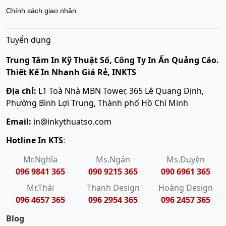
Chính sách giao nhận
Tuyển dụng
Trung Tâm In Kỹ Thuật Số, Công Ty In Ấn Quảng Cáo.
Thiết Kế In Nhanh Giá Rẻ, INKTS
Địa chỉ:
L1 Toà Nhà MBN Tower, 365 Lê Quang Định,
Phường Bình Lợi Trung, Thành phố Hồ Chí Minh
Email:
in@inkythuatso.com
Hotline In KTS
:
Mr.Nghĩa
Ms.Ngân
Ms.Duyên
096 9841 365
090 9215 365
090 6961 365
Mr.Thái
Thanh Design
Hoàng Design
096 4657 365
096 2954 365
096 2457 365
Blog