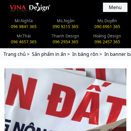
vinadesign.vn
Menu
Mr.Nghĩa
Ms.Ngân
Ms.Duyên
096 9841 365
090 9215 365
090 6961 365
Mr.Thái
Thanh Design
Hoàng Design
096 4657 365
096 2954 365
096 2457 365
Trang chủ >
Sản phẩm in ấn >
In băng rôn >
In banner b