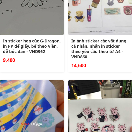
In sticker hoa cúc G-Dragon,
In ảnh sticker các vật dụng
in PP đế giấy, bế theo viền,
cá nhân, nhận in sticker
dễ bóc dán - VND962
theo yêu cầu theo tờ A4 -
VND860
9,400
14,600