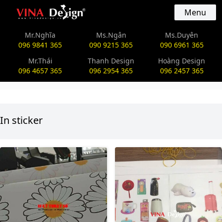
vinadesign.vn
Menu
Mr.Nghĩa
Ms.Ngân
Ms.Duyên
096 9841 365
090 9215 365
090 6961 365
Mr.Thái
Thanh Design
Hoàng Design
096 4657 365
096 2954 365
096 2457 365
In sticker