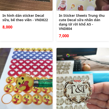
In hình dán sticker Decal
In Sticker Sheets Trung thu
sữa, bế theo viền - VND822
cute Decal sữa nhãn dán
dạng tờ rời khổ A5 -
8,000
VND804
7,000