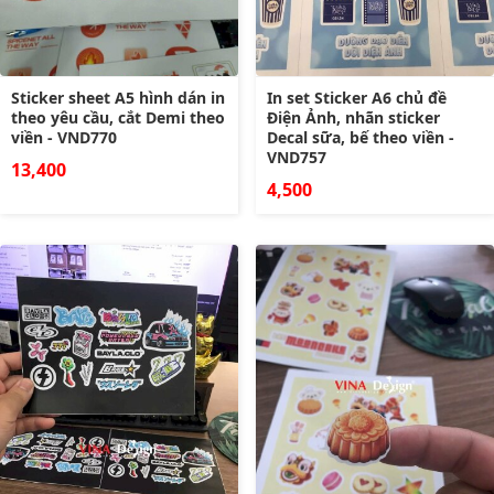
Sticker sheet A5 hình dán in
In set Sticker A6 chủ đề
theo yêu cầu, cắt Demi theo
Điện Ảnh, nhãn sticker
viền - VND770
Decal sữa, bế theo viền -
VND757
13,400
4,500