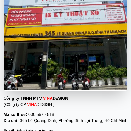
Công ty TNHH MTV
VINA
DESIGN
(Công ty CP
VINA
DESIGN )
Mã số thuế:
030 567 4518
Địa chỉ:
365 Lê Quang Định, Phường Bình Lợi Trung, Hồ Chí Minh
Email:
info@vinadesign.vn