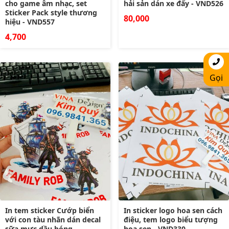
cho game âm nhạc, set
hải sản dán xe đẩy - VND526
Sticker Pack style thương
80,000
hiệu - VND557
4,700
Gọi
In tem sticker Cướp biển
In sticker logo hoa sen cách
với con tàu nhãn dán decal
điệu, tem logo biểu tượng
sữa mực dầu bóng -
hoa sen - VND330