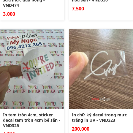
VND474
7,500
3,000
In tem tròn 4cm, sticker
In chữ ký decal trong mực
decal tem tròn 4cm bế sẵn -
trắng in UV - VND323
VND325
200,000