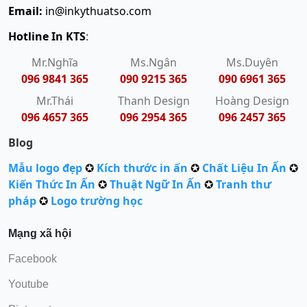
Email:
in@inkythuatso.com
Hotline In KTS
:
Mr.Nghĩa
Ms.Ngân
Ms.Duyên
096 9841 365
090 9215 365
090 6961 365
Mr.Thái
Thanh Design
Hoàng Design
096 4657 365
096 2954 365
096 2457 365
Blog
Mẫu logo đẹp
✪
Kích thước in ấn
✪
Chất Liệu In Ấn
✪
Kiến Thức In Ấn
✪
Thuật Ngữ In Ấn
✪
Tranh thư
pháp
✪
Logo trường học
Mạng xã hội
Facebook
Youtube