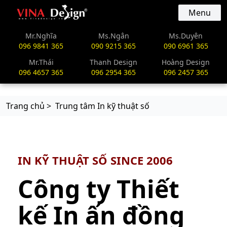
vinadesign.vn
Menu
Mr.Nghĩa
Ms.Ngân
Ms.Duyên
096 9841 365
090 9215 365
090 6961 365
Mr.Thái
Thanh Design
Hoàng Design
096 4657 365
096 2954 365
096 2457 365
Trang chủ >
Trung tâm In kỹ thuật số
IN KỸ THUẬT SỐ SINCE 2006
Công ty Thiết
kế In ấn đồng