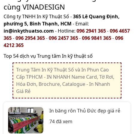
cùng VINADESIGN
Công ty TNHH In Kỹ Thuật Số -
365 Lê Quang Định,
phường 5, Bình Thạnh, HCM
- Email:
in@inkythuatso.com
- Hotline:
096 2941 365
096 4657
-
365
096 2954 365
096 2457 365
096 9841 365
096
-
-
-
-
4212 365
Top 54 dịch vụ Trung tâm In kỹ thuật số
Trung Tâm In Kỹ Thuật Số và In Phun Cao
Cấp TPHCM - IN NHANH Name Card, Tờ Rơi,
Hóa Đơn, Brochure, Catalogue - In Nhanh
Giá Rẻ
In băng rôn Thủ Đức đẹp giá rẻ
74 đã xem