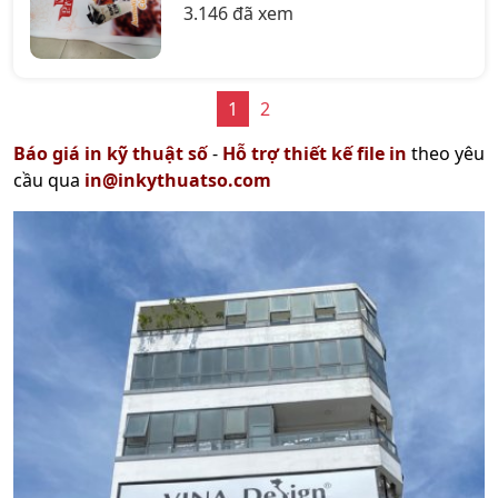
3.146 đã xem
1
2
Báo giá in kỹ thuật số
-
Hỗ trợ thiết kế file in
theo yêu
cầu qua
in@inkythuatso.com