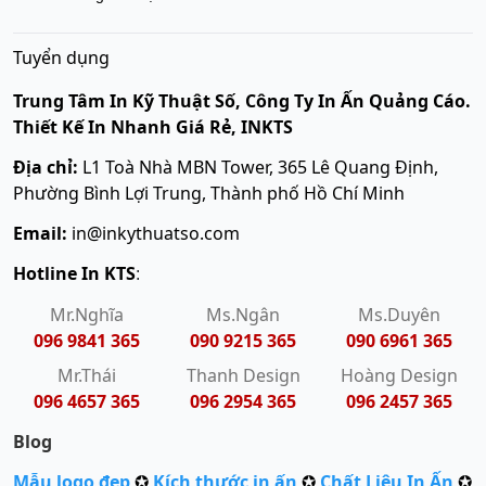
Tuyển dụng
Trung Tâm In Kỹ Thuật Số, Công Ty In Ấn Quảng Cáo.
Thiết Kế In Nhanh Giá Rẻ, INKTS
Địa chỉ:
L1 Toà Nhà MBN Tower, 365 Lê Quang Định,
Phường Bình Lợi Trung, Thành phố Hồ Chí Minh
Email:
in@inkythuatso.com
Hotline In KTS
:
Mr.Nghĩa
Ms.Ngân
Ms.Duyên
096 9841 365
090 9215 365
090 6961 365
Mr.Thái
Thanh Design
Hoàng Design
096 4657 365
096 2954 365
096 2457 365
Blog
Mẫu logo đẹp
✪
Kích thước in ấn
✪
Chất Liệu In Ấn
✪