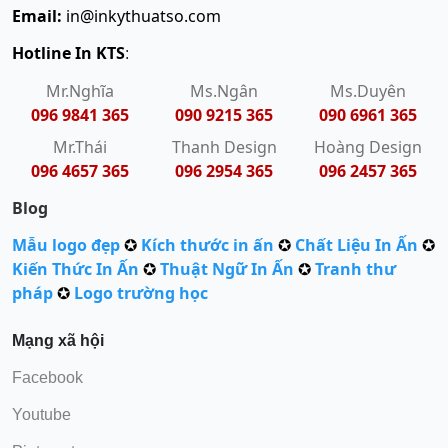
Email:
in@inkythuatso.com
Hotline In KTS
:
Mr.Nghĩa
Ms.Ngân
Ms.Duyên
096 9841 365
090 9215 365
090 6961 365
Mr.Thái
Thanh Design
Hoàng Design
096 4657 365
096 2954 365
096 2457 365
Blog
Mẫu logo đẹp
✪
Kích thước in ấn
✪
Chất Liệu In Ấn
✪
Kiến Thức In Ấn
✪
Thuật Ngữ In Ấn
✪
Tranh thư
pháp
✪
Logo trường học
Mạng xã hội
Facebook
Youtube