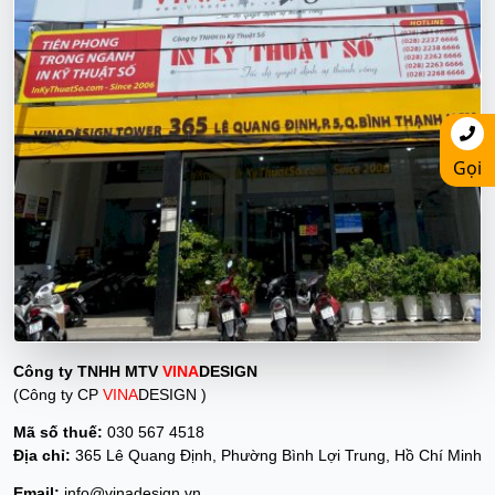
Gọi
Công ty TNHH MTV
VINA
DESIGN
(Công ty CP
VINA
DESIGN )
Mã số thuế:
030 567 4518
Địa chỉ:
365 Lê Quang Định, Phường Bình Lợi Trung, Hồ Chí Minh
Email:
info@vinadesign.vn