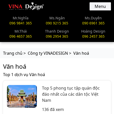
vinadesign.vn
Menu
Mr.Nghĩa
Ms.Ngân
Ms.Duyên
096 9841 365
090 9215 365
090 6961 365
Mr.Thái
Thanh Design
Hoàng Design
096 4657 365
096 2954 365
096 2457 365
Trang chủ >
Công ty VINADESIGN >
Văn hoá
Văn hoá
Top 1 dịch vụ Văn hoá
Top 5 phong tục tập quán độc
đáo nhất của các dân tộc Việt
Nam
136 đã xem