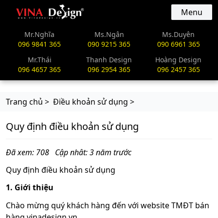
vinadesign.vn
Menu
Mr.Nghĩa
Ms.Ngân
Ms.Duyên
096 9841 365
090 9215 365
090 6961 365
Mr.Thái
Thanh Design
Hoàng Design
096 4657 365
096 2954 365
096 2457 365
Trang chủ >
Điều khoản sử dụng >
Quy định điều khoản sử dụng
Đã xem: 708
Cập nhât: 3 năm trước
Quy định điều khoản sử dụng
1. Giới thiệu
Chào mừng quý khách hàng đến với website TMĐT bán
hàng vinadesign.vn