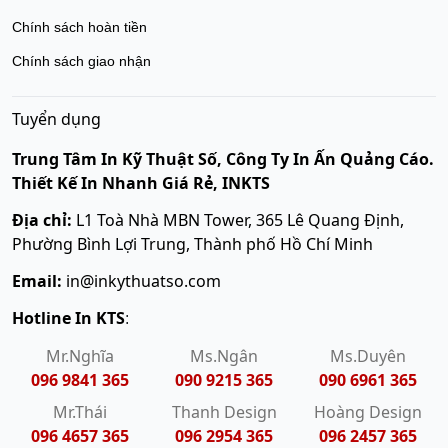
Chính sách hoàn tiền
Chính sách giao nhận
Tuyển dụng
Trung Tâm In Kỹ Thuật Số, Công Ty In Ấn Quảng Cáo.
Thiết Kế In Nhanh Giá Rẻ, INKTS
Địa chỉ:
L1 Toà Nhà MBN Tower, 365 Lê Quang Định,
Phường Bình Lợi Trung, Thành phố Hồ Chí Minh
Email:
in@inkythuatso.com
Hotline In KTS
:
Mr.Nghĩa
Ms.Ngân
Ms.Duyên
096 9841 365
090 9215 365
090 6961 365
Mr.Thái
Thanh Design
Hoàng Design
096 4657 365
096 2954 365
096 2457 365