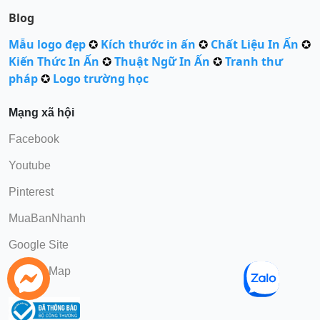
Blog
Mẫu logo đẹp
✪
Kích thước in ấn
✪
Chất Liệu In Ấn
✪
Kiến Thức In Ấn
✪
Thuật Ngữ In Ấn
✪
Tranh thư
pháp
✪
Logo trường học
Mạng xã hội
Facebook
Youtube
Pinterest
MuaBanNhanh
Google Site
Google Map
Gọi Điện
chat Zalo