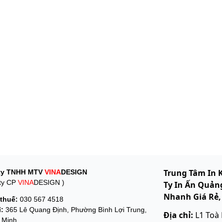
Trung Tâm In 
ty TNHH MTV
VINA
DESIGN
ty CP
VINA
DESIGN )
Ty In Ấn Quảng
Nhanh Giá Rẻ,
thuế:
030 567 4518
ỉ:
365 Lê Quang Định, Phường Bình Lợi Trung,
Địa chỉ:
L1 Toà
 Minh