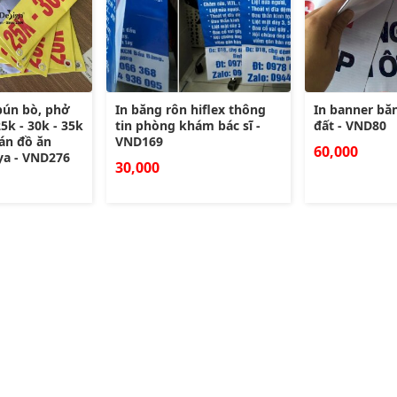
bún bò, phở
In băng rôn hiflex thông
In banner bă
5k - 30k - 35k
tin phòng khám bác sĩ -
đất - VND80
bán đồ ăn
VND169
60,000
ya - VND276
30,000