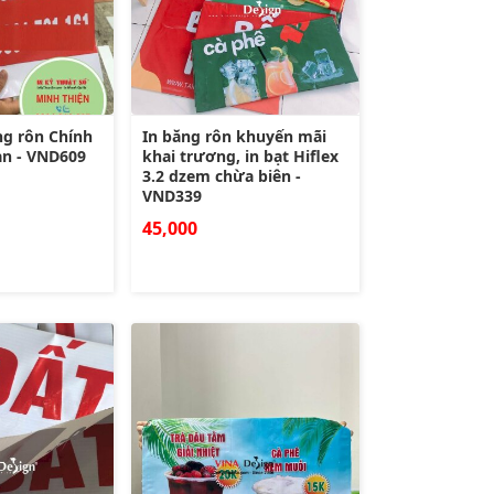
ng rôn Chính
In băng rôn khuyến mãi
ản - VND609
khai trương, in bạt Hiflex
3.2 dzem chừa biên -
VND339
45,000