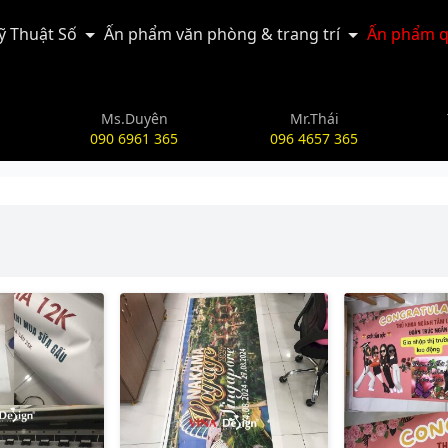
Kỹ Thuật Số
Ấn phẩm văn phòng & trang trí
Ấn phẩm q
Ms.Duyên
Mr.Thái
090 6961 365
096 4657 365