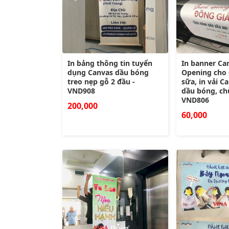
In bảng thông tin tuyển
In banner Ca
dụng Canvas dầu bóng
Opening cho 
treo nẹp gỗ 2 đầu -
sữa, in vải 
VND908
dầu bóng, ch
VND806
200,000
60,000