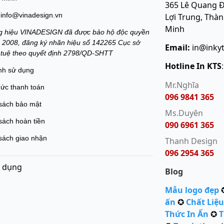
365 Lê Quang Đ
info@vinadesign.vn
Lợi Trung, Thà
Minh
 hiệu VINADESIGN đã được bảo hộ độc quyền
 2008, đăng ký nhãn hiệu số 142265 Cục sở
Email:
in@inky
í tuệ theo quyết định 2798/QD-SHTT
Hotline In KTS
nh sử dụng
Mr.Nghĩa
hức thanh toán
096 9841 365
sách bảo mật
Ms.Duyên
sách hoàn tiền
090 6961 365
sách giao nhận
Thanh Design
096 2954 365
 dụng
Blog
Mẫu logo đẹp
ấn
✪
Chất Liệu
Thức In Ấn
✪
T