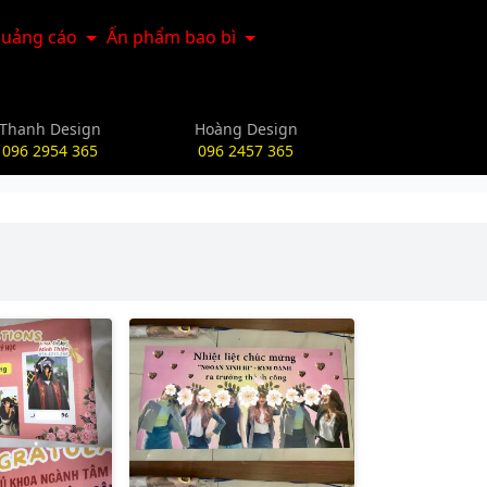
uảng cáo
Ấn phẩm bao bì
Thanh Design
Hoàng Design
096 2954 365
096 2457 365