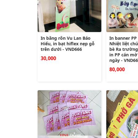
In băng rôn Vu Lan Báo
In banner PP
Hiếu, in bạt hiflex nẹp gỗ
Nhiệt liệt c
trên dưới - VND666
bè Ra trường
in PP cán mờ 
30,000
ngày - VND6
80,000