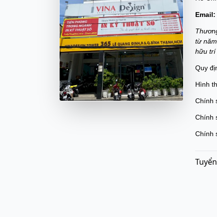
Email:
Thương
từ năm
hữu tr
Quy đị
Hình t
Chính 
Chính 
Chính 
Tuyển