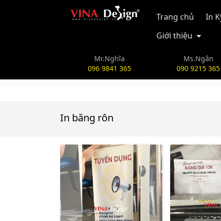
vinadesign.vn
Trang chủ
In 
Giới thiệu
Mr.Nghĩa
Ms.Ngân
096 9841 365
090 9215 365
In băng rôn