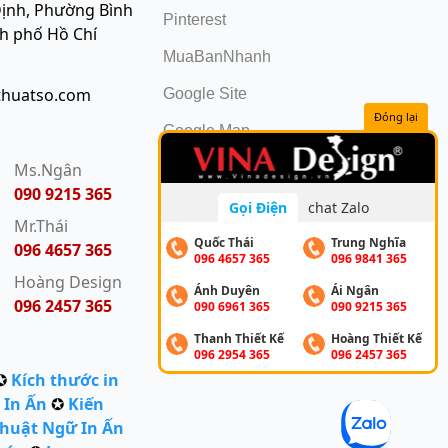
ịnh, Phường Bình
Pinterest
nh phố Hồ Chí
MuaBanNhanh
thuatso.com
Google Site
Đóng lại
Google Map
:
Ms.Ngân
090 9215 365
Gọi Điện
chat Zalo
Mr.Thái
Quốc Thái
Trung Nghĩa
096 4657 365
096 4657 365
096 9841 365
Hoàng Design
Ánh Duyên
Ái Ngân
096 2457 365
090 6961 365
090 9215 365
Thanh Thiết Kế
Hoàng Thiết Kế
096 2954 365
096 2457 365
✪
Kích thước in
 In Ấn
✪
Kiến
huật Ngữ In Ấn