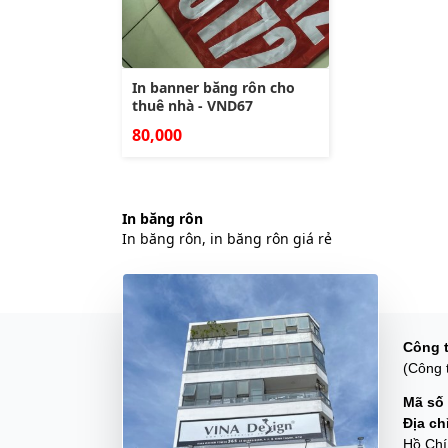
In banner băng rôn cho
thuê nhà - VND67
80,000
In băng rôn
In băng rôn, in băng rôn giá rẻ
Công 
(Công 
Mã số 
Địa ch
Hồ Chí