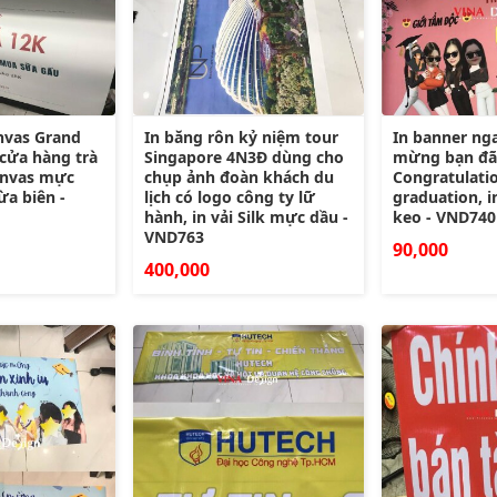
nvas Grand
In băng rôn kỷ niệm tour
In banner ng
cửa hàng trà
Singapore 4N3Đ dùng cho
mừng bạn đã 
Canvas mực
chụp ảnh đoàn khách du
Congratulati
ừa biên -
lịch có logo công ty lữ
graduation, 
hành, in vải Silk mực dầu -
keo - VND740
VND763
90,000
400,000