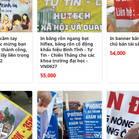
 cầm tay
In băng rôn ngang bạt
In banner bă
húc mừng bạn
hiflex, băng rôn cổ động
chủ bán tài s
 thành công,
khẩu hiệu Bình Tĩnh - Tự
54,000
lấy liền trong
Tin - Chiến Thắng cho các
62
khoa trường đại học -
VND627
55,000