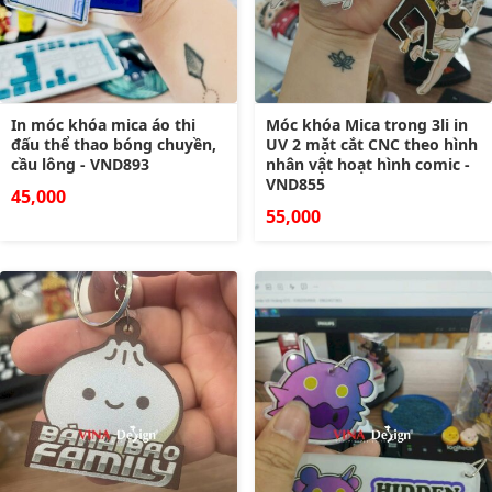
In móc khóa mica áo thi
Móc khóa Mica trong 3li in
đấu thể thao bóng chuyền,
UV 2 mặt cắt CNC theo hình
cầu lông - VND893
nhân vật hoạt hình comic -
VND855
45,000
55,000