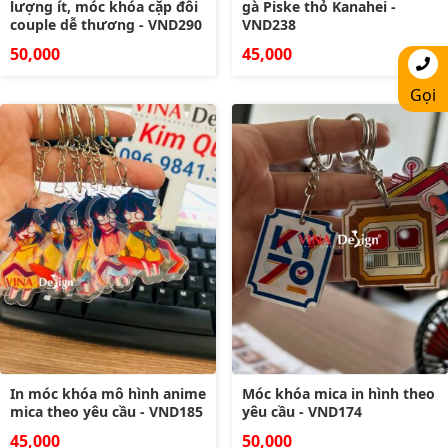
lượng ít, móc khóa cặp đôi
gà Piske thỏ Kanahei -
couple dễ thương - VND290
VND238
50,000
45,000
Gọi
In móc khóa mô hình anime
Móc khóa mica in hình theo
mica theo yêu cầu - VND185
yêu cầu - VND174
45,000
50,000