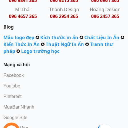
096 9841 365
090 9215 365
090 6961 365
Mr.Thái
Thanh Design
Hoàng Design
096 4657 365
096 2954 365
096 2457 365
Blog
Mẫu logo đẹp
✪
Kích thước in ấn
✪
Chất Liệu In Ấn
✪
Kiến Thức In Ấn
✪
Thuật Ngữ In Ấn
✪
Tranh thư
pháp
✪
Logo trường học
Mạng xã hội
Facebook
Youtube
Pinterest
MuaBanNhanh
Google Site