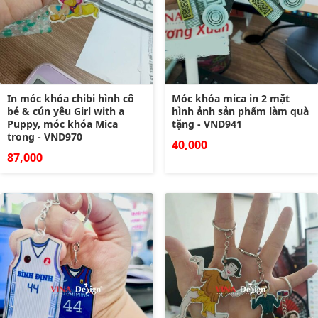
In móc khóa chibi hình cô
Móc khóa mica in 2 mặt
bé & cún yêu Girl with a
hình ảnh sản phẩm làm quà
Puppy, móc khóa Mica
tặng - VND941
trong - VND970
40,000
87,000