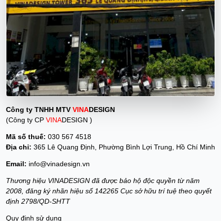
Công ty TNHH MTV
VINA
DESIGN
(Công ty CP
VINA
DESIGN )
Mã số thuế:
030 567 4518
Địa chỉ:
365 Lê Quang Định, Phường Bình Lợi Trung, Hồ Chí Minh
Email:
info@vinadesign.vn
Thương hiệu VINADESIGN đã được bảo hộ độc quyền từ năm
2008, đăng ký nhãn hiệu số 142265 Cục sở hữu trí tuệ theo quyết
định 2798/QD-SHTT
Quy định sử dụng