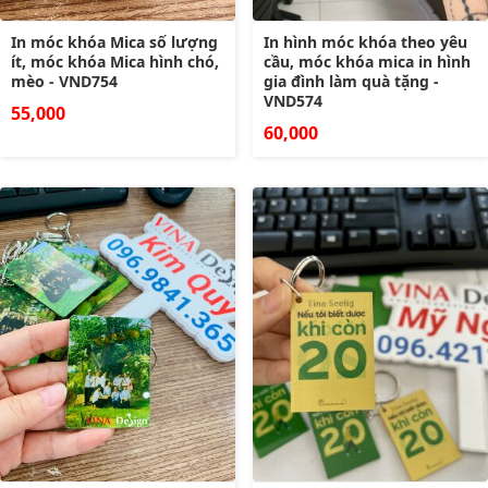
In móc khóa Mica số lượng
In hình móc khóa theo yêu
ít, móc khóa Mica hình chó,
cầu, móc khóa mica in hình
mèo - VND754
gia đình làm quà tặng -
VND574
55,000
60,000