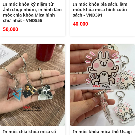
In móc khóa kỷ niệm từ
In móc khóa bìa sách, làm
ảnh chụp nhóm, in hình làm
móc khóa mica hình cuốn
móc chìa khóa Mica hình
sách - VND391
chữ nhật - VND556
40,000
50,000
In móc chìa khóa mica số
In móc khóa mica thỏ Usagi