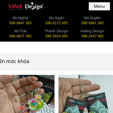
vinadesign.vn
Menu
Mr.Nghĩa
Ms.Ngân
Ms.Duyên
096 9841 365
090 9215 365
090 6961 365
Mr.Thái
Thanh Design
Hoàng Design
096 4657 365
096 2954 365
096 2457 365
In móc khóa