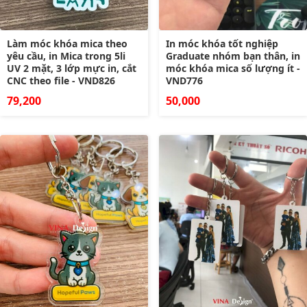
Làm móc khóa mica theo
In móc khóa tốt nghiệp
yêu cầu, in Mica trong 5li
Graduate nhóm bạn thân, in
UV 2 mặt, 3 lớp mực in, cắt
móc khóa mica số lượng ít -
CNC theo file - VND826
VND776
79,200
50,000