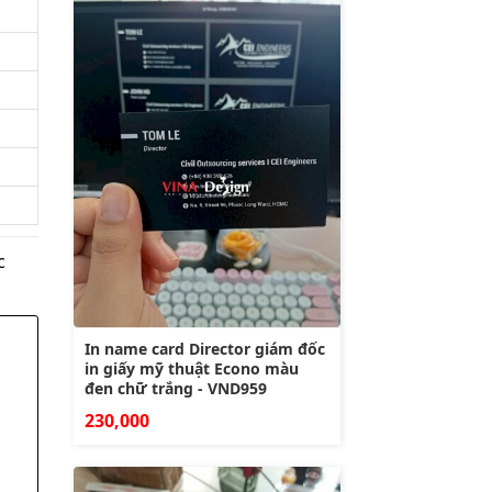
c
In name card Director giám đốc
in giấy mỹ thuật Econo màu
đen chữ trắng - VND959
230,000