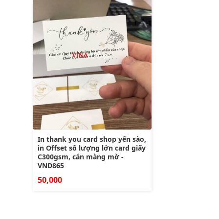
In thank you card shop yến sào,
in Offset số lượng lớn card giấy
C300gsm, cán màng mờ -
VND865
50,000