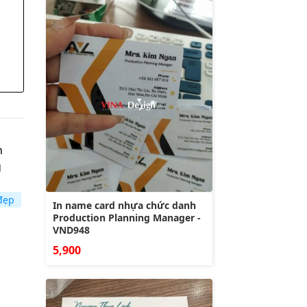
n
g
đẹp
In name card nhựa chức danh
Production Planning Manager -
VND948
5,900