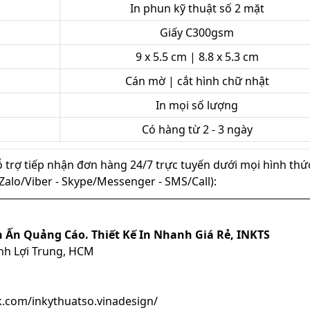
In phun kỹ thuật số 2 mặt
Giấy C300gsm
9 x 5.5 cm | 8.8 x 5.3 cm
Cán mờ | cắt hình chữ nhật
In mọi số lượng
Có hàng từ 2 - 3 ngày
ỗ trợ tiếp nhận đơn hàng 24/7 trực tuyến dưới mọi hình thứ
ủ (Zalo/Viber - Skype/Messenger - SMS/Call):
n Ấn Quảng Cáo. Thiết Kế In Nhanh Giá Rẻ, INKTS
ình Lợi Trung, HCM
.com/inkythuatso.vinadesign/