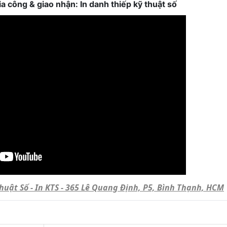
 gia công & giao nhận: In danh thiếp kỹ thuật số
Thuật Số - In KTS - 365 Lê Quang Định, P5, Bình Thạnh, HCM