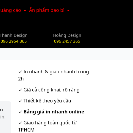
uảng cáo
Ấn phẩm bao bì
Thanh Design
Hoàng Design
096 2954 365
096 2457 365
9
✓
In nhanh & giao nhanh trong
2h
✓
Giá cả công khai, rõ ràng
✓
Thiết kế theo yêu cầu
ận
✓
Bảng giá in nhanh online
in,
✓
Giao hàng toàn quốc từ
TPHCM