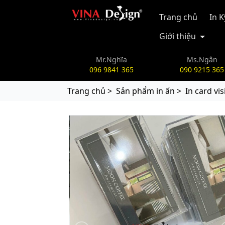
vinadesign.vn
Trang chủ
In 
Giới thiệu
Mr.Nghĩa
Ms.Ngân
096 9841 365
090 9215 365
Trang chủ >
Sản phẩm in ấn >
In card vis