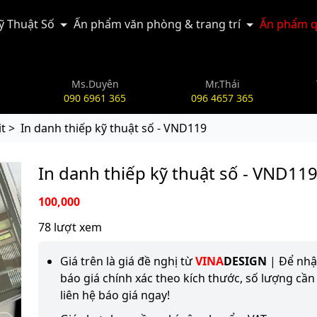
Kỹ Thuật Số
Ấn phẩm văn phòng & trang trí
Ấn phẩm q
Ms.Duyên
Mr.Thái
090 6961 365
096 4657 365
it >
In danh thiếp kỹ thuật số - VND119
In danh thiếp kỹ thuật số - VND11
100,000
78 lượt xem
Giá trên là giá đề nghị từ
VINA
DESIGN
| Để nh
báo giá chính xác theo kích thước, số lượng cần 
liên hệ báo giá ngay!