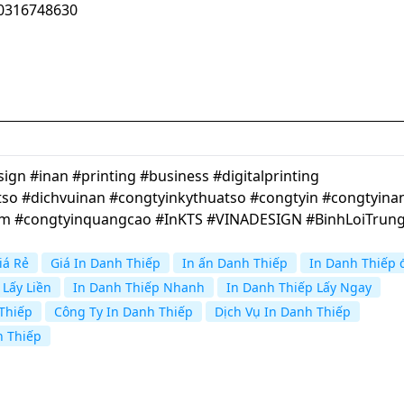
100316748630
gn #inan #printing #business #digitalprinting
so #dichvuinan #congtyinkythuatso #congtyin #congtyina
cm #congtyinquangcao #InKTS #VINADESIGN #BinhLoiTrun
iá Rẻ
Giá In Danh Thiếp
In ấn Danh Thiếp
In Danh Thiếp 
 Lấy Liền
In Danh Thiếp Nhanh
In Danh Thiếp Lấy Ngay
 Thiếp
Công Ty In Danh Thiếp
Dịch Vụ In Danh Thiếp
 Thiếp