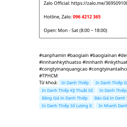
Zalo Official: https://zalo.me/369509
Hotline, Zalo:
096 4212 365
Open: Mon - Sat (8:00 ~ 18:00)
#sanphamin #baogiain #baogiainan #desi
#innhanhkythuatso #innhanh #inkythuat
#congtyinanquangcao #congtyinantaih
#TPHCM
Từ khoá:
In Danh Thiếp
In Danh Thiếp G
In Danh Thiếp Kỹ Thuật Số
In Danh Thiếp
Bảng Giá In Danh Thiếp
Báo Giá In Danh
In Danh Thiếp Số Lượng ít
In Nhanh Danh