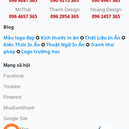
096 9841 365
090 9215 365
090 6961 365
Mr.Thái
Thanh Design
Hoàng Design
096 4657 365
096 2954 365
096 2457 365
Blog
Mẫu logo đẹp
✪
Kích thước in ấn
✪
Chất Liệu In Ấn
✪
Kiến Thức In Ấn
✪
Thuật Ngữ In Ấn
✪
Tranh thư
pháp
✪
Logo trường học
Mạng xã hội
Facebook
Youtube
Pinterest
MuaBanNhanh
Google Site