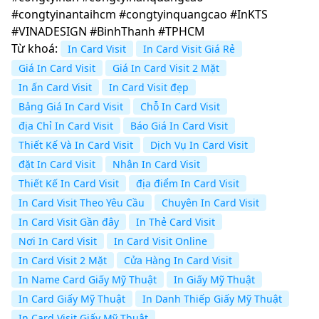
#congtyinantaihcm #congtyinquangcao #InKTS
#VINADESIGN #BinhThanh #TPHCM
Từ khoá:
In Card Visit
In Card Visit Giá Rẻ
Giá In Card Visit
Giá In Card Visit 2 Mặt
In ấn Card Visit
In Card Visit đẹp
Bảng Giá In Card Visit
Chỗ In Card Visit
địa Chỉ In Card Visit
Báo Giá In Card Visit
Thiết Kế Và In Card Visit
Dịch Vụ In Card Visit
đặt In Card Visit
Nhận In Card Visit
Thiết Kế In Card Visit
địa điểm In Card Visit
In Card Visit Theo Yêu Cầu
Chuyên In Card Visit
In Card Visit Gần đây
In Thẻ Card Visit
Nơi In Card Visit
In Card Visit Online
In Card Visit 2 Mặt
Cửa Hàng In Card Visit
In Name Card Giấy Mỹ Thuật
In Giấy Mỹ Thuật
In Card Giấy Mỹ Thuật
In Danh Thiếp Giấy Mỹ Thuật
In Card Visit Giấy Mỹ Thuật