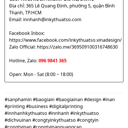
Địa chỉ: 365 Lê Quang Định, phường 5, quận Bình
Thạnh, TP.HCM
Email: innhanh@inkythuatso.com
Facebook Inbox:
https://www.facebook.com/inkythuatso.vinadesign/
Zalo Official: https://zalo.me/369509100316748630
Hotline, Zalo:
096 9841 365
Open: Mon - Sat (8:00 ~ 18:00)
#sanphamin #baogiain #baogiainan #design #inan
#printing #business #digitalprinting
#innhanhkythuatso #innhanh #inkythuatso
#dichvuinan #congtyinkythuatso #congtyin
#congtyinan #congtyinanquangcao