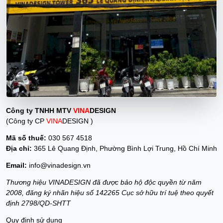
Công ty TNHH MTV
VINA
DESIGN
(Công ty CP
VINA
DESIGN )
Mã số thuế:
030 567 4518
Địa chỉ:
365 Lê Quang Định, Phường Bình Lợi Trung, Hồ Chí Minh
Email:
info@vinadesign.vn
Thương hiệu VINADESIGN đã được bảo hộ độc quyền từ năm
2008, đăng ký nhãn hiệu số 142265 Cục sở hữu trí tuệ theo quyết
định 2798/QD-SHTT
Quy định sử dụng