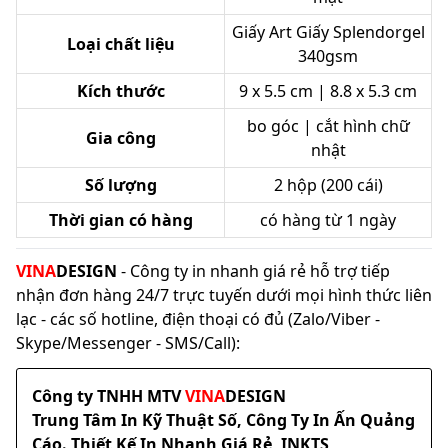
Giấy Art Giấy Splendorgel
Loại chất liệu
340gsm
Kích thước
9 x 5.5 cm | 8.8 x 5.3 cm
bo góc | cắt hình chữ
Gia công
nhật
Số lượng
2 hộp (200 cái)
Thời gian có hàng
có hàng từ 1 ngày
VINA
DESIGN
- Công ty in nhanh giá rẻ hỗ trợ tiếp
nhận đơn hàng 24/7 trực tuyến dưới mọi hình thức liên
lạc - các số hotline, điện thoại có đủ (Zalo/Viber -
Skype/Messenger - SMS/Call):
Công ty TNHH MTV
VINA
DESIGN
Trung Tâm In Kỹ Thuật Số, Công Ty In Ấn Quảng
Cáo. Thiết Kế In Nhanh Giá Rẻ, INKTS