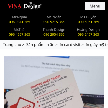
vinadesign.vn
Menu
Mr.Nghĩa
Ms.Ngân
Ms.Duyên
096 9841 365
090 9215 365
090 6961 365
Mr.Thái
Thanh Design
Hoàng Design
096 4657 365
096 2954 365
096 2457 365
Trang chủ >
Sản phẩm in ấn >
In card visit >
In giấy mỹ t