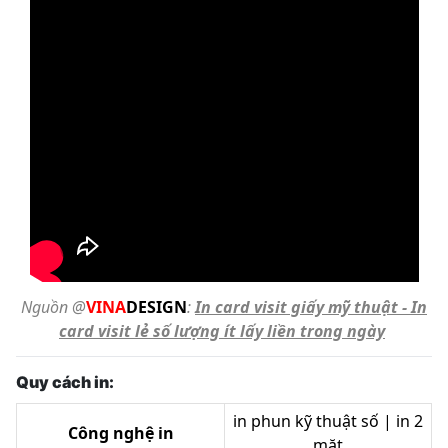
Nguồn @
VINA
DESIGN
:
In card visit giấy mỹ thuật - In
card visit lẻ số lượng ít lấy liền trong ngày
Quy cách in:
in phun kỹ thuật số | in 2
Công nghệ in
mặt