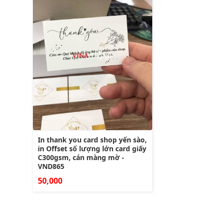
In thank you card shop yến sào,
in Offset số lượng lớn card giấy
C300gsm, cán màng mờ -
VND865
50,000