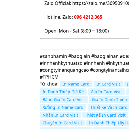
Zalo Official: https://zalo.me/369509
Hotline, Zalo:
096 4212 365
Open: Mon - Sat (8:00 ~ 18:00)
#sanphamin #baogiain #baogiainan #desi
#innhanhkythuatso #innhanh #inkythuat
#congtyinanquangcao #congtyinantaih
#TPHCM
Từ khoá:
In Name Card
In Card Visit
In Danh Thiếp Giá Rẻ
Giá In Card Visit
Bảng Giá In Card Visit
Giá In Danh Thiếp
Xưởng In Name Card
Thiết Kế Và In Card 
Nhận In Card Visit
Thiết Kế In Card Visit
Chuyên In Card Visit
In Danh Thiếp Lấy L