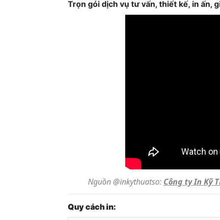
Trọn gói dịch vụ tư vấn, thiết kế, in ấn
Nguồn @inkythuatso:
Công ty In Kỹ 
Quy cách in: