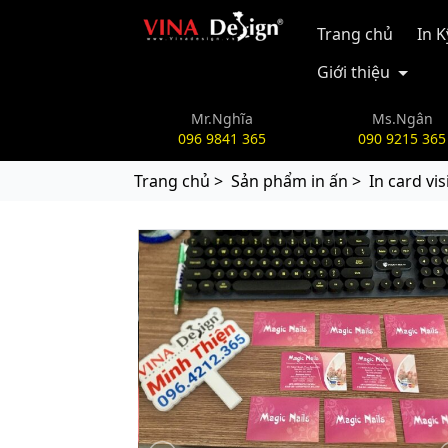
vinadesign.vn
Trang chủ
In 
Giới thiệu
Mr.Nghĩa
Ms.Ngân
096 9841 365
090 9215 365
Trang chủ >
Sản phẩm in ấn >
In card vis