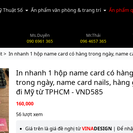
Kỹ Thuật Số
Ấn phẩm văn phòng & trang trí
Ấn phẩm q
Ms.Duyên
Mr.Thái
090 6961 365
096 4657 365
it >
In nhanh 1 hộp name card có hàng trong ngày, name ca
In nhanh 1 hộp name card có hàn
trong ngày, name card nails, hàng 
đi Mỹ từ TPHCM - VND585
160,000
56 lượt xem
Giá trên là giá đề nghị từ
VINA
DESIGN
| Để nh