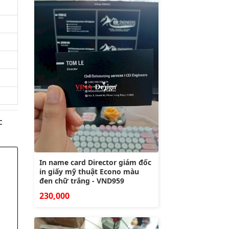
c
In name card Director giám đốc
in giấy mỹ thuật Econo màu
đen chữ trắng - VND959
230,000