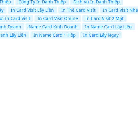
 Thiếp
Công Ty In Danh Thiếp
Dịch Vụ In Danh Thiếp
ây
In Card Visit Lấy Liền
In Thẻ Card Visit
In Card Visit Nh
ơi In Card Visit
In Card Visit Online
In Card Visit 2 Mặt
inh Doanh
Name Card Kinh Doanh
In Name Card Lấy Liền
anh Lấy Liền
In Name Card 1 Hộp
In Card Lấy Ngay