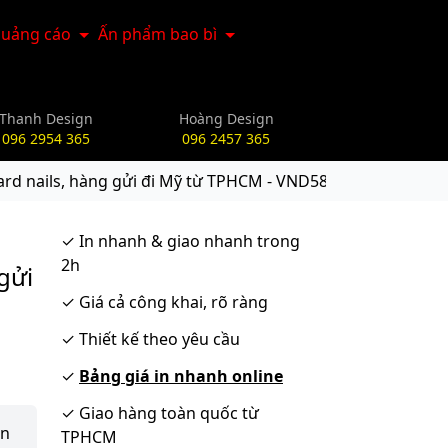
uảng cáo
Ấn phẩm bao bì
Thanh Design
Hoàng Design
096 2954 365
096 2457 365
rd nails, hàng gửi đi Mỹ từ TPHCM - VND585
g
✓
In nhanh & giao nhanh trong
2h
gửi
✓
Giá cả công khai, rõ ràng
✓
Thiết kế theo yêu cầu
✓
Bảng giá in nhanh online
✓
Giao hàng toàn quốc từ
ận
TPHCM