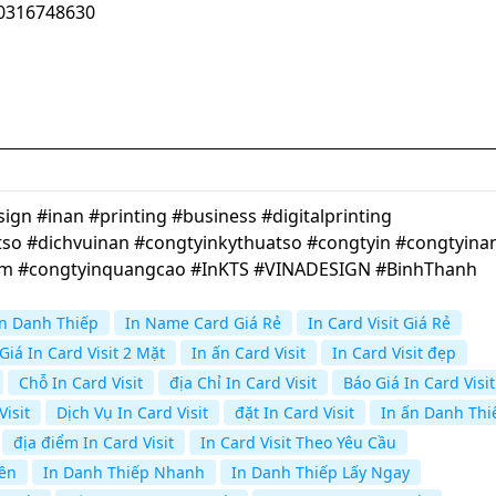
100316748630
gn #inan #printing #business #digitalprinting
so #dichvuinan #congtyinkythuatso #congtyin #congtyina
cm #congtyinquangcao #InKTS #VINADESIGN #BinhThanh
In Danh Thiếp
In Name Card Giá Rẻ
In Card Visit Giá Rẻ
Giá In Card Visit 2 Mặt
In ấn Card Visit
In Card Visit đẹp
Chỗ In Card Visit
địa Chỉ In Card Visit
Báo Giá In Card Visit
Visit
Dịch Vụ In Card Visit
đặt In Card Visit
In ấn Danh Thi
địa điểm In Card Visit
In Card Visit Theo Yêu Cầu
iền
In Danh Thiếp Nhanh
In Danh Thiếp Lấy Ngay