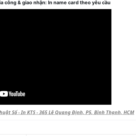
, gia công & giao nhận: In name card theo yêu cầu
Thuật Số - In KTS - 365 Lê Quang Định, P5, Bình Thạnh, HCM