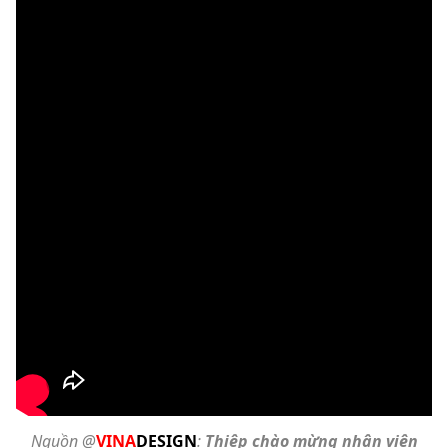
Nguồn @
VINA
DESIGN
:
Thiệp chào mừng nhân viên