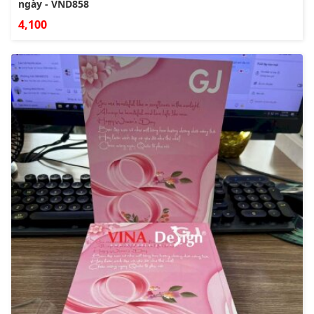
ngày - VND858
4,100