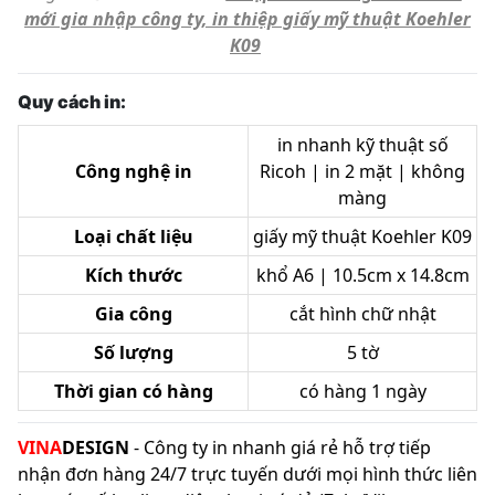
mới gia nhập công ty, in thiệp giấy mỹ thuật Koehler
K09
Quy cách in:
in nhanh kỹ thuật số
Công nghệ in
Ricoh | in 2 mặt | không
màng
Loại chất liệu
giấy mỹ thuật Koehler K09
Kích thước
khổ A6 | 10.5cm x 14.8cm
Gia công
cắt hình chữ nhật
Số lượng
5 tờ
Thời gian có hàng
có hàng 1 ngày
VINA
DESIGN
- Công ty in nhanh giá rẻ hỗ trợ tiếp
nhận đơn hàng 24/7 trực tuyến dưới mọi hình thức liên