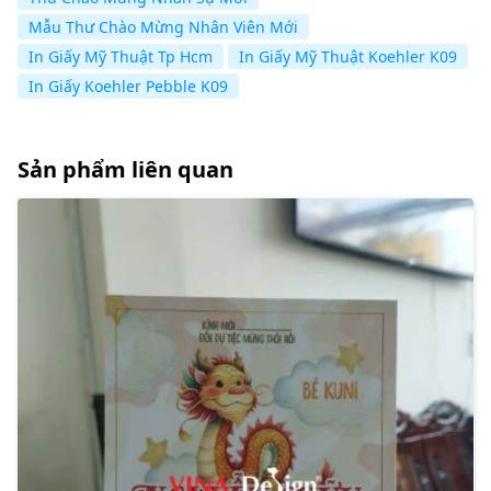
Mẫu Thư Chào Mừng Nhân Viên Mới
In Giấy Mỹ Thuật Tp Hcm
In Giấy Mỹ Thuật Koehler K09
In Giấy Koehler Pebble K09
Sản phẩm liên quan