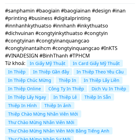
#sanphamin #baogiain #baogiainan #design #inan
#printing #business #digitalprinting
#innhanhkythuatso #innhanh #inkythuatso
#dichvuinan #congtyinkythuatso #congtyin
#congtyinan #congtyinanquangcao
#congtyinantaihcm #congtyinquangcao #InKTS
#VINADESIGN #BinhThanh #TPHCM
Từ khoá:
In Giấy Mỹ Thuật
In Card Giấy Mỹ Thuật
In Thiệp
In Thiệp Gần đây
In Thiệp Theo Yêu Cầu
In Thiệp Chúc Mừng
Thiệp In
In Thiệp Lấy Liền
In Thiệp Online
Công Ty In Thiệp
Dịch Vụ In Thiệp
In Thiệp Lấy Ngay
In Thiệp Lẻ
Thiệp In Sẵn
Thiệp In Hình
Thiệp In ảnh
Thiệp Chào Mừng Nhân Viên Mới
Thư Chào Mừng Nhân Viên Mới
Thư Chào Mừng Nhân Viên Mới Bằng Tiếng Anh
Thư Chào Mừng Nhân Sự Mới