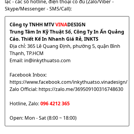
lạc - các số hotline, điện thoại có đủ (Zalo/Viber -
Skype/Messenger - SMS/Call):
Công ty TNHH MTV
VINA
DESIGN
Trung Tâm In Kỹ Thuật Số, Công Ty In Ấn Quảng
Cáo. Thiết Kế In Nhanh Giá Rẻ, INKTS
Địa chỉ: 365 Lê Quang Định, phường 5, quận Bình
Thạnh, TP.HCM
Email: in@inkythuatso.com
Facebook Inbox:
https://www.facebook.com/inkythuatso.vinadesign/
Zalo Official: https://zalo.me/369509100316748630
Hotline, Zalo:
096 4212 365
Open: Mon - Sat (8:00 ~ 18:00)