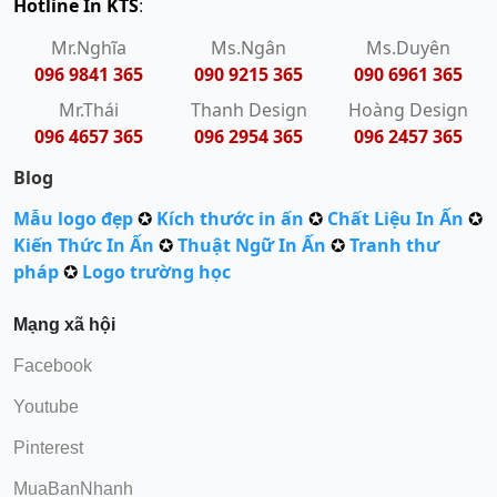
Hotline In KTS
:
Mr.Nghĩa
Ms.Ngân
Ms.Duyên
096 9841 365
090 9215 365
090 6961 365
Mr.Thái
Thanh Design
Hoàng Design
096 4657 365
096 2954 365
096 2457 365
Blog
Mẫu logo đẹp
✪
Kích thước in ấn
✪
Chất Liệu In Ấn
✪
Kiến Thức In Ấn
✪
Thuật Ngữ In Ấn
✪
Tranh thư
pháp
✪
Logo trường học
Mạng xã hội
Facebook
Youtube
Pinterest
MuaBanNhanh