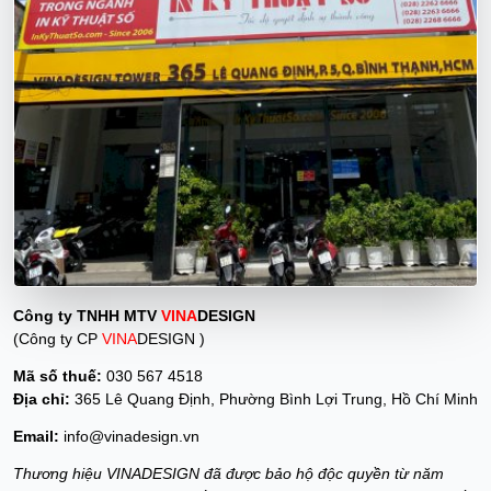
Công ty TNHH MTV
VINA
DESIGN
(Công ty CP
VINA
DESIGN )
Mã số thuế:
030 567 4518
Địa chỉ:
365 Lê Quang Định, Phường Bình Lợi Trung, Hồ Chí Minh
Email:
info@vinadesign.vn
Thương hiệu VINADESIGN đã được bảo hộ độc quyền từ năm