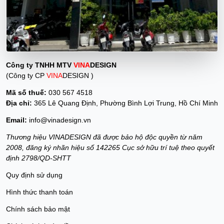
Công ty TNHH MTV
VINA
DESIGN
(Công ty CP
VINA
DESIGN )
Mã số thuế:
030 567 4518
Địa chỉ:
365 Lê Quang Định, Phường Bình Lợi Trung, Hồ Chí Minh
Email:
info@vinadesign.vn
Thương hiệu VINADESIGN đã được bảo hộ độc quyền từ năm
2008, đăng ký nhãn hiệu số 142265 Cục sở hữu trí tuệ theo quyết
định 2798/QD-SHTT
Quy định sử dụng
Hình thức thanh toán
Chính sách bảo mật