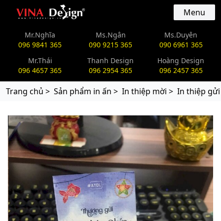
vinadesign.vn
Menu
Mr.Nghĩa
Ms.Ngân
Ms.Duyên
096 9841 365
090 9215 365
090 6961 365
Mr.Thái
Thanh Design
Hoàng Design
096 4657 365
096 2954 365
096 2457 365
Trang chủ >
Sản phẩm in ấn >
In thiệp mời >
In thiệp gử