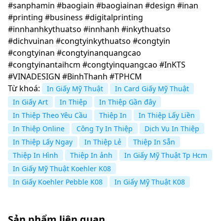
#sanphamin #baogiain #baogiainan #design #inan
#printing #business #digitalprinting
#innhanhkythuatso #innhanh #inkythuatso
#dichvuinan #congtyinkythuatso #congtyin
#congtyinan #congtyinanquangcao
#congtyinantaihcm #congtyinquangcao #InKTS
#VINADESIGN #BinhThanh #TPHCM
Từ khoá:
In Giấy Mỹ Thuật
In Card Giấy Mỹ Thuật
In Giấy Art
In Thiệp
In Thiệp Gần đây
In Thiệp Theo Yêu Cầu
Thiệp In
In Thiệp Lấy Liền
In Thiệp Online
Công Ty In Thiệp
Dịch Vụ In Thiệp
In Thiệp Lấy Ngay
In Thiệp Lẻ
Thiệp In Sẵn
Thiệp In Hình
Thiệp In ảnh
In Giấy Mỹ Thuật Tp Hcm
In Giấy Mỹ Thuật Koehler K08
In Giấy Koehler Pebble K08
In Giấy Mỹ Thuật K08
Sản phẩm liên quan