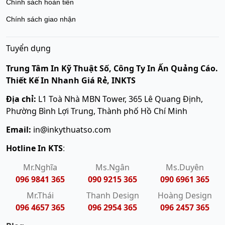
Chính sách hoàn tiền
Chính sách giao nhận
Tuyển dụng
Trung Tâm In Kỹ Thuật Số, Công Ty In Ấn Quảng Cáo.
Thiết Kế In Nhanh Giá Rẻ, INKTS
Địa chỉ:
L1 Toà Nhà MBN Tower, 365 Lê Quang Định,
Phường Bình Lợi Trung, Thành phố Hồ Chí Minh
Email:
in@inkythuatso.com
Hotline In KTS
:
Mr.Nghĩa
Ms.Ngân
Ms.Duyên
096 9841 365
090 9215 365
090 6961 365
Mr.Thái
Thanh Design
Hoàng Design
096 4657 365
096 2954 365
096 2457 365