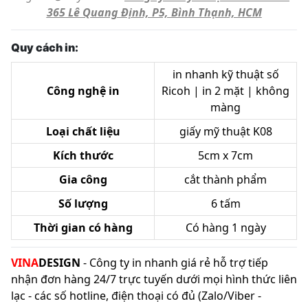
365 Lê Quang Định, P5, Bình Thạnh, HCM
Quy cách in:
in nhanh kỹ thuật số
Công nghệ in
Ricoh | in 2 mặt | không
màng
Loại chất liệu
giấy mỹ thuật K08
Kích thước
5cm x 7cm
Gia công
cắt thành phẩm
Số lượng
6 tấm
Thời gian có hàng
Có hàng 1 ngày
VINA
DESIGN
- Công ty in nhanh giá rẻ hỗ trợ tiếp
nhận đơn hàng 24/7 trực tuyến dưới mọi hình thức liên
lạc - các số hotline, điện thoại có đủ (Zalo/Viber -