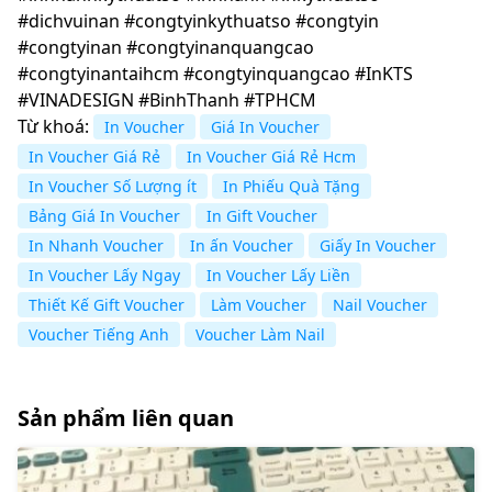
#dichvuinan #congtyinkythuatso #congtyin
#congtyinan #congtyinanquangcao
#congtyinantaihcm #congtyinquangcao #InKTS
#VINADESIGN #BinhThanh #TPHCM
Từ khoá:
In Voucher
Giá In Voucher
In Voucher Giá Rẻ
In Voucher Giá Rẻ Hcm
In Voucher Số Lượng ít
In Phiếu Quà Tặng
Bảng Giá In Voucher
In Gift Voucher
In Nhanh Voucher
In ấn Voucher
Giấy In Voucher
In Voucher Lấy Ngay
In Voucher Lấy Liền
Thiết Kế Gift Voucher
Làm Voucher
Nail Voucher
Voucher Tiếng Anh
Voucher Làm Nail
Sản phẩm liên quan