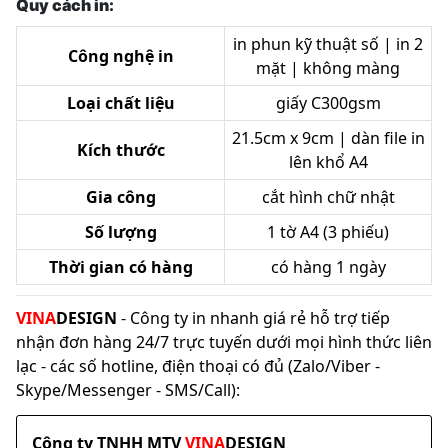
Quy cách in:
in phun kỹ thuật số | in 2
Công nghệ in
mặt | không màng
Loại chất liệu
giấy C300gsm
21.5cm x 9cm | dàn file in
Kích thước
lên khổ A4
Gia công
cắt hình chữ nhật
Số lượng
1 tờ A4 (3 phiếu)
Thời gian có hàng
có hàng 1 ngày
VINA
DESIGN
- Công ty in nhanh giá rẻ hỗ trợ tiếp
nhận đơn hàng 24/7 trực tuyến dưới mọi hình thức liên
lạc - các số hotline, điện thoại có đủ (Zalo/Viber -
Skype/Messenger - SMS/Call):
Công ty TNHH MTV
VINA
DESIGN