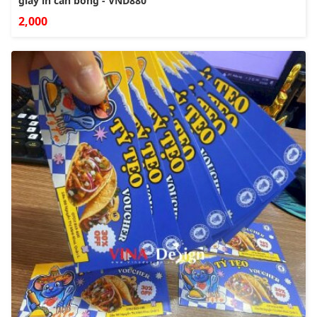
giấy in cán bóng - VND880
2,000