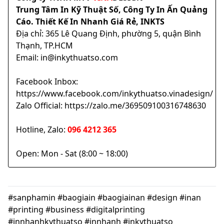
Trung Tâm In Kỹ Thuật Số, Công Ty In Ấn Quảng
Cáo. Thiết Kế In Nhanh Giá Rẻ, INKTS
Địa chỉ: 365 Lê Quang Định, phường 5, quận Bình
Thạnh, TP.HCM
Email: in@inkythuatso.com
Facebook Inbox:
https://www.facebook.com/inkythuatso.vinadesign/
Zalo Official: https://zalo.me/369509100316748630
Hotline, Zalo:
096 4212 365
Open: Mon - Sat (8:00 ~ 18:00)
#sanphamin #baogiain #baogiainan #design #inan
#printing #business #digitalprinting
#innhanhkythuatso #innhanh #inkythuatso