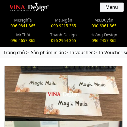
vinadesign.vn
Menu
Mr.Nghĩa
Ms.Ngân
Ms.Duyên
096 9841 365
090 9215 365
090 6961 365
Mr.Thái
Thanh Design
Hoàng Design
096 4657 365
096 2954 365
096 2457 365
Trang chủ >
Sản phẩm in ấn >
In voucher >
In Voucher số