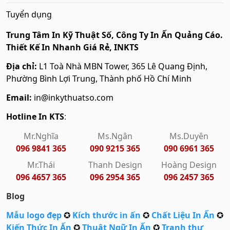
Tuyển dụng
Trung Tâm In Kỹ Thuật Số, Công Ty In Ấn Quảng Cáo.
Thiết Kế In Nhanh Giá Rẻ, INKTS
Địa chỉ:
L1 Toà Nhà MBN Tower, 365 Lê Quang Định,
Phường Bình Lợi Trung, Thành phố Hồ Chí Minh
Email:
in@inkythuatso.com
Hotline In KTS
:
Mr.Nghĩa
Ms.Ngân
Ms.Duyên
096 9841 365
090 9215 365
090 6961 365
Mr.Thái
Thanh Design
Hoàng Design
096 4657 365
096 2954 365
096 2457 365
Blog
Mẫu logo đẹp
✪
Kích thước in ấn
✪
Chất Liệu In Ấn
✪
Kiến Thức In Ấn
✪
Thuật Ngữ In Ấn
✪
Tranh thư