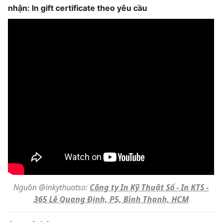
nhận: In gift certificate theo yêu cầu
Nguồn @inkythuatso:
Công ty In Kỹ Thuật Số - In KTS -
365 Lê Quang Định, P5, Bình Thạnh, HCM