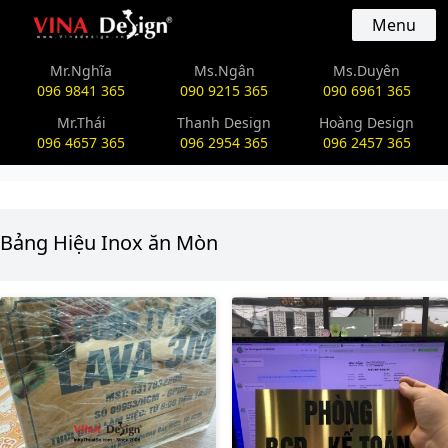
vinadesign.vn
Menu
Mr.Nghĩa
Ms.Ngân
Ms.Duyên
096 9841 365
090 9215 365
090 6961 365
Mr.Thái
Thanh Design
Hoàng Design
096 4657 365
096 2954 365
096 2457 365
Bảng Hiệu Inox ăn Mòn