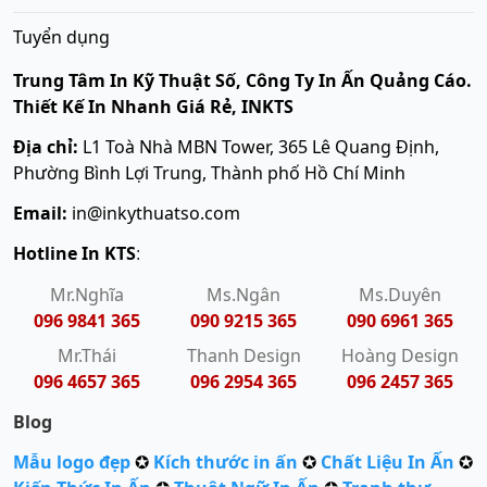
Tuyển dụng
Trung Tâm In Kỹ Thuật Số, Công Ty In Ấn Quảng Cáo.
Thiết Kế In Nhanh Giá Rẻ, INKTS
Địa chỉ:
L1 Toà Nhà MBN Tower, 365 Lê Quang Định,
Phường Bình Lợi Trung, Thành phố Hồ Chí Minh
Email:
in@inkythuatso.com
Hotline In KTS
:
Mr.Nghĩa
Ms.Ngân
Ms.Duyên
096 9841 365
090 9215 365
090 6961 365
Mr.Thái
Thanh Design
Hoàng Design
096 4657 365
096 2954 365
096 2457 365
Blog
Mẫu logo đẹp
✪
Kích thước in ấn
✪
Chất Liệu In Ấn
✪