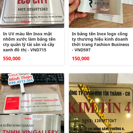
In UV màu lên Inox mặt
In bảng tên Inox logo công
nhôm xước làm bảng tên
ty thương hiệu kinh doanh
cty quản lý tài sản và cây
thời trang Fashion Business
xanh đô thị - VND715
- VND597
550,000
150,000