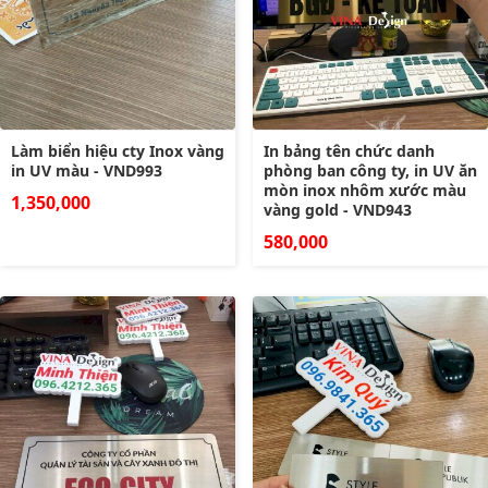
Làm biển hiệu cty Inox vàng
In bảng tên chức danh
in UV màu - VND993
phòng ban công ty, in UV ăn
mòn inox nhôm xước màu
1,350,000
vàng gold - VND943
580,000