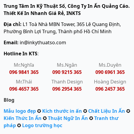
Trung Tâm In Kỹ Thuật Số, Công Ty In Ấn Quảng Cáo.
Thiết Kế In Nhanh Giá Rẻ, INKTS
Địa chỉ:
L1 Toà Nhà MBN Tower, 365 Lê Quang Định,
Phường Bình Lợi Trung, Thành phố Hồ Chí Minh
Email:
in@inkythuatso.com
Hotline In KTS
:
Mr.Nghĩa
Ms.Ngân
Ms.Duyên
096 9841 365
090 9215 365
090 6961 365
Mr.Thái
Thanh Design
Hoàng Design
096 4657 365
096 2954 365
096 2457 365
Blog
Mẫu logo đẹp
✪
Kích thước in ấn
✪
Chất Liệu In Ấn
✪
Kiến Thức In Ấn
✪
Thuật Ngữ In Ấn
✪
Tranh thư
pháp
✪
Logo trường học