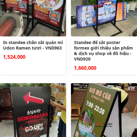
In standee chân sắt quán mì
Standee đế sắt poster
Udon Ramen tươi - VND963
formex giới thiệu sản phẩm
& dịch vụ shop về đồ hiệu -
1,524,000
VND920
1,660,000