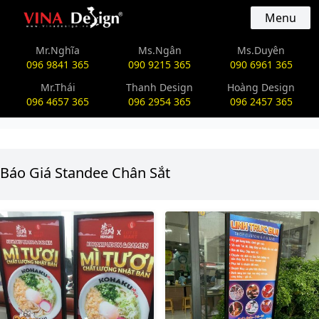
vinadesign.vn
Menu
Mr.Nghĩa
Ms.Ngân
Ms.Duyên
096 9841 365
090 9215 365
090 6961 365
Mr.Thái
Thanh Design
Hoàng Design
096 4657 365
096 2954 365
096 2457 365
Báo Giá Standee Chân Sắt