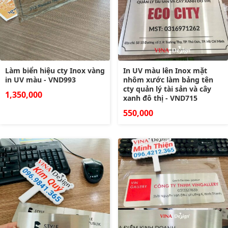
Làm biển hiệu cty Inox vàng
In UV màu lên Inox mặt
in UV màu - VND993
nhôm xước làm bảng tên
cty quản lý tài sản và cây
1,350,000
xanh đô thị - VND715
550,000