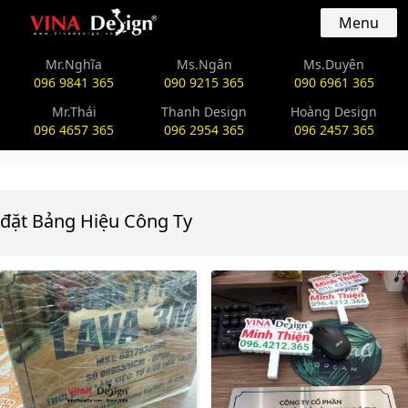
vinadesign.vn
Menu
Mr.Nghĩa
Ms.Ngân
Ms.Duyên
096 9841 365
090 9215 365
090 6961 365
Mr.Thái
Thanh Design
Hoàng Design
096 4657 365
096 2954 365
096 2457 365
đặt Bảng Hiệu Công Ty