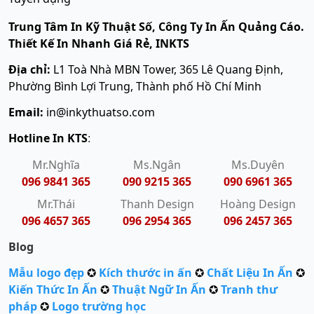
Trung Tâm In Kỹ Thuật Số, Công Ty In Ấn Quảng Cáo.
Thiết Kế In Nhanh Giá Rẻ, INKTS
Địa chỉ:
L1 Toà Nhà MBN Tower, 365 Lê Quang Định,
Phường Bình Lợi Trung, Thành phố Hồ Chí Minh
Email:
in@inkythuatso.com
Hotline In KTS
:
Mr.Nghĩa
Ms.Ngân
Ms.Duyên
096 9841 365
090 9215 365
090 6961 365
Mr.Thái
Thanh Design
Hoàng Design
096 4657 365
096 2954 365
096 2457 365
Blog
Mẫu logo đẹp
✪
Kích thước in ấn
✪
Chất Liệu In Ấn
✪
Kiến Thức In Ấn
✪
Thuật Ngữ In Ấn
✪
Tranh thư
pháp
✪
Logo trường học