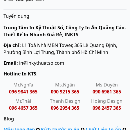
Tuyển dụng
Trung Tâm In Kỹ Thuật Số, Công Ty In Ấn Quảng Cáo.
Thiết Kế In Nhanh Giá Rẻ, INKTS
Địa chỉ:
L1 Toà Nhà MBN Tower, 365 Lê Quang Định,
Phường Bình Lợi Trung, Thành phố Hồ Chí Minh
Email:
in@inkythuatso.com
Hotline In KTS
:
Mr.Nghĩa
Ms.Ngân
Ms.Duyên
096 9841 365
090 9215 365
090 6961 365
Mr.Thái
Thanh Design
Hoàng Design
096 4657 365
096 2954 365
096 2457 365
Blog
Mẫu logo đẹp
✪
Kích thước in ấn
✪
Chất Liệu In Ấn
✪