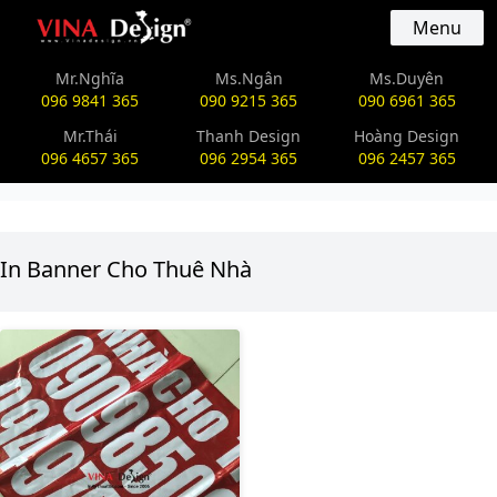
vinadesign.vn
Menu
Mr.Nghĩa
Ms.Ngân
Ms.Duyên
096 9841 365
090 9215 365
090 6961 365
Mr.Thái
Thanh Design
Hoàng Design
096 4657 365
096 2954 365
096 2457 365
In Banner Cho Thuê Nhà