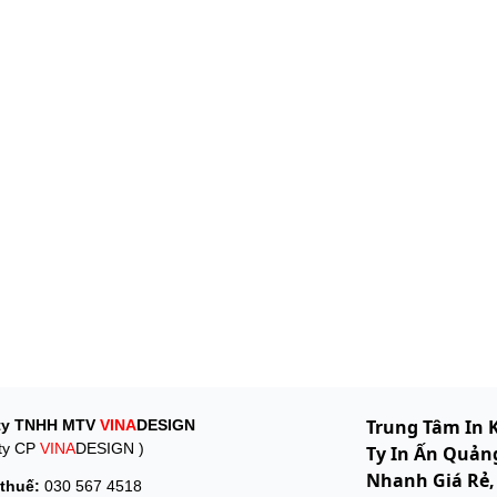
Trung Tâm In 
ty TNHH MTV
VINA
DESIGN
ty CP
VINA
DESIGN )
Ty In Ấn Quảng
Nhanh Giá Rẻ,
thuế:
030 567 4518