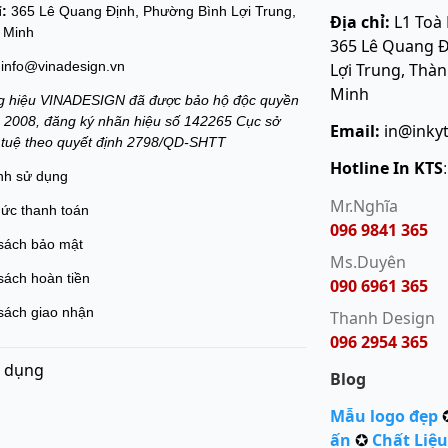
ỉ:
365 Lê Quang Định, Phường Bình Lợi Trung,
Địa chỉ:
L1 Toà
 Minh
365 Lê Quang Đ
info@vinadesign.vn
Lợi Trung, Thà
Minh
 hiệu VINADESIGN đã được bảo hộ độc quyền
 2008, đăng ký nhãn hiệu số 142265 Cục sở
Email:
in@inky
í tuệ theo quyết định 2798/QD-SHTT
Hotline In KTS
nh sử dụng
Mr.Nghĩa
hức thanh toán
096 9841 365
sách bảo mật
Ms.Duyên
sách hoàn tiền
090 6961 365
sách giao nhận
Thanh Design
096 2954 365
 dụng
Blog
Mẫu logo đẹp
ấn
✪
Chất Liệu