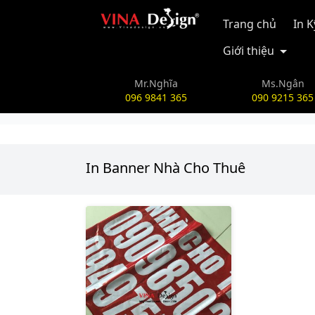
vinadesign.vn
Trang chủ
In 
Giới thiệu
Mr.Nghĩa
Ms.Ngân
096 9841 365
090 9215 365
In Banner Nhà Cho Thuê