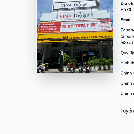
Địa ch
Hồ Chí
Email:
Thương
từ năm
hữu tr
Quy đị
Hình t
Chính 
Chính 
Chính 
Tuyển