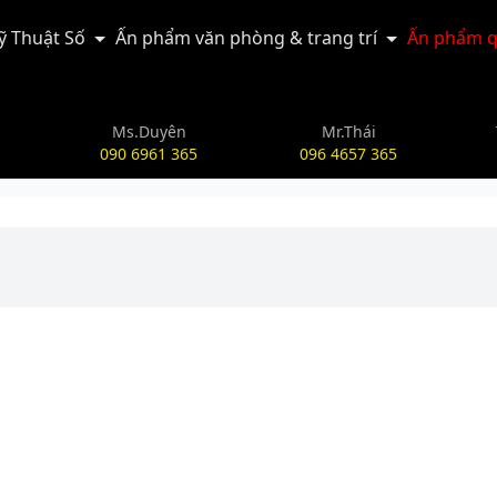
Kỹ Thuật Số
Ấn phẩm văn phòng & trang trí
Ấn phẩm q
Ms.Duyên
Mr.Thái
090 6961 365
096 4657 365