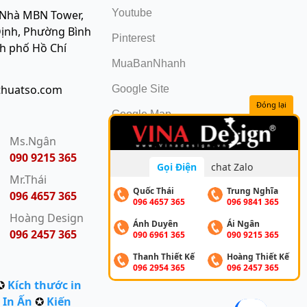
Youtube
 Nhà MBN Tower,
ịnh, Phường Bình
Pinterest
nh phố Hồ Chí
MuaBanNhanh
thuatso.com
Google Site
Đóng lại
Google Map
:
Ms.Ngân
090 9215 365
Gọi Điện
chat Zalo
Mr.Thái
Quốc Thái
Trung Nghĩa
096 4657 365
096 4657 365
096 9841 365
Hoàng Design
Ánh Duyên
Ái Ngân
096 2457 365
090 6961 365
090 9215 365
Thanh Thiết Kế
Hoàng Thiết Kế
096 2954 365
096 2457 365
✪
Kích thước in
 In Ấn
✪
Kiến