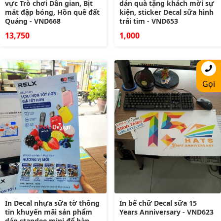
vực Trò chơi Dân gian, Bịt
dán quà tặng khách mời sự
mắt đập bóng, Hồn quê đất
kiện, sticker Decal sữa hình
Quảng - VND668
trái tim - VND653
13,750
1,000
Gọi
In Decal nhựa sữa tờ thông
In bế chữ Decal sữa 15
tin khuyến mãi sản phẩm
Years Anniversary - VND623
dán standee mini để bàn -