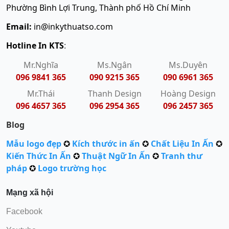
Phường Bình Lợi Trung, Thành phố Hồ Chí Minh
Email:
in@inkythuatso.com
Hotline In KTS
:
Mr.Nghĩa
Ms.Ngân
Ms.Duyên
096 9841 365
090 9215 365
090 6961 365
Mr.Thái
Thanh Design
Hoàng Design
096 4657 365
096 2954 365
096 2457 365
Blog
Mẫu logo đẹp
✪
Kích thước in ấn
✪
Chất Liệu In Ấn
✪
Kiến Thức In Ấn
✪
Thuật Ngữ In Ấn
✪
Tranh thư
pháp
✪
Logo trường học
Mạng xã hội
Facebook