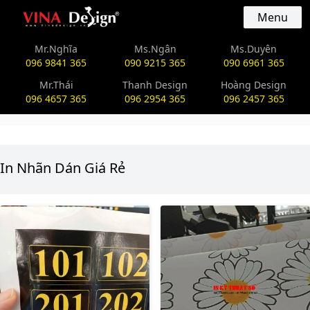
vinadesign.vn
Menu
Mr.Nghĩa
Ms.Ngân
Ms.Duyên
096 9841 365
090 9215 365
090 6961 365
Mr.Thái
Thanh Design
Hoàng Design
096 4657 365
096 2954 365
096 2457 365
In Nhãn Dán Giá Rẻ