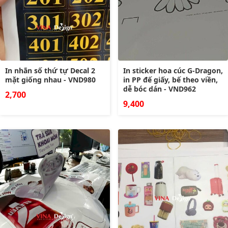
In nhãn số thứ tự Decal 2
In sticker hoa cúc G-Dragon,
mặt giống nhau - VND980
in PP đế giấy, bế theo viền,
dễ bóc dán - VND962
2,700
9,400