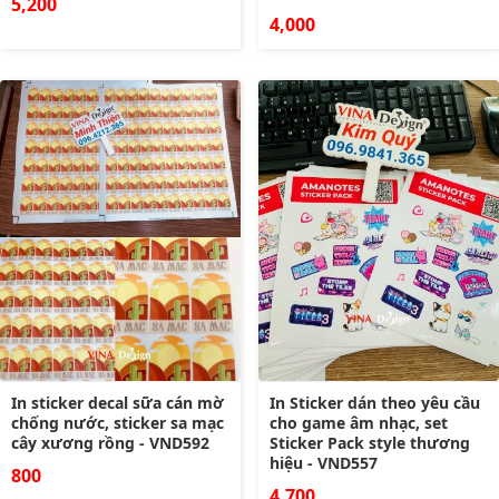
5,200
4,000
In sticker decal sữa cán mờ
In Sticker dán theo yêu cầu
chống nước, sticker sa mạc
cho game âm nhạc, set
cây xương rồng - VND592
Sticker Pack style thương
hiệu - VND557
800
4,700