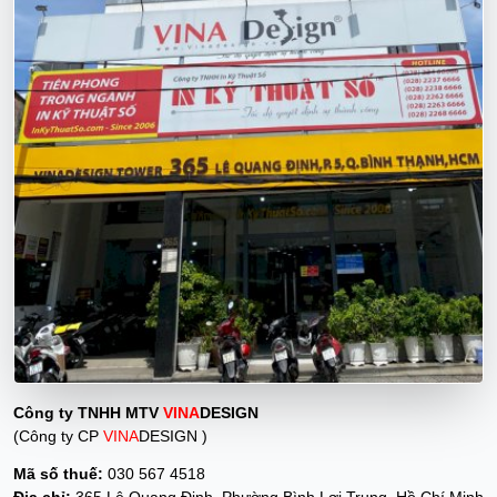
Công ty TNHH MTV
VINA
DESIGN
(Công ty CP
VINA
DESIGN )
Mã số thuế:
030 567 4518