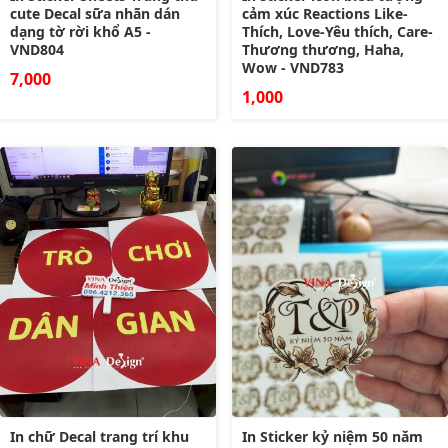
cute Decal sữa nhãn dán
cảm xúc Reactions Like-
dạng tờ rời khổ A5 -
Thích, Love-Yêu thích, Care-
VND804
Thương thương, Haha,
Wow - VND783
7,000
1,000
In chữ Decal trang trí khu
In Sticker kỷ niệm 50 năm