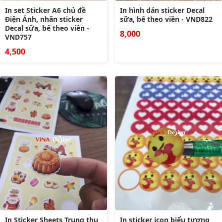
In set Sticker A6 chủ đề
In hình dán sticker Decal
Điện Ảnh, nhãn sticker
sữa, bế theo viền - VND822
Decal sữa, bế theo viền -
8,000
VND757
4,500
In Sticker Sheets Trung thu
In sticker icon biểu tượng