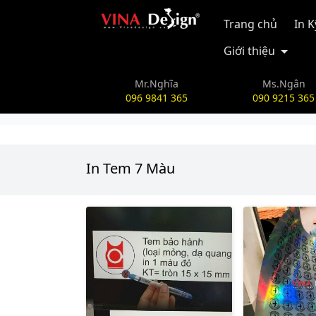
vinadesign.vn
Trang chủ
In 
Giới thiệu
Mr.Nghĩa
Ms.Ngân
096 9841 365
090 9215 365
In Tem 7 Màu