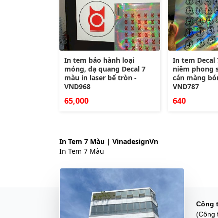
In tem bảo hành loại
In tem Decal
mỏng, dạ quang Decal 7
niêm phong 
màu in laser bế tròn -
cán màng bón
VND968
VND787
65,000
640
In Tem 7 Màu | VinadesignVn
In Tem 7 Màu
Công 
(Công 