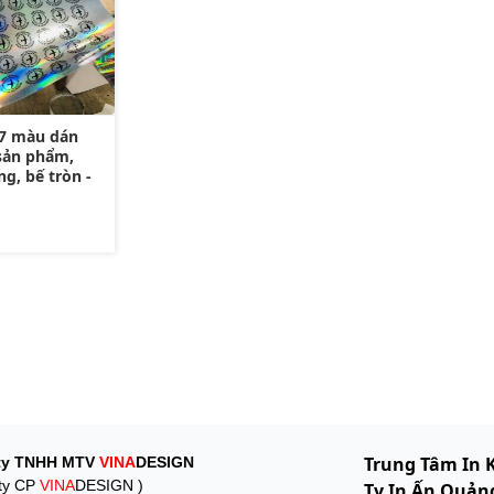
 7 màu dán
sản phẩm,
g, bế tròn -
Trung Tâm In 
ty TNHH MTV
VINA
DESIGN
ty CP
VINA
DESIGN )
Ty In Ấn Quảng