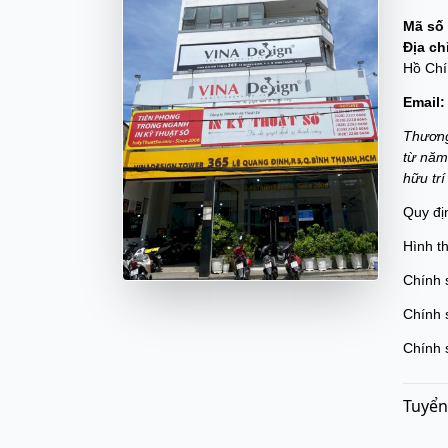
Mã số 
Địa ch
Hồ Chí
Email:
Thương
từ năm
hữu tr
Quy đị
Hình t
Chính 
Chính 
Chính 
Tuyển