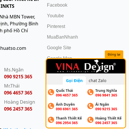
Facebook
 INKTS
Youtube
 Nhà MBN Tower,
ịnh, Phường Bình
Pinterest
nh phố Hồ Chí
MuaBanNhanh
thuatso.com
Google Site
Đóng lại
Google Map
:
Ms.Ngân
090 9215 365
Gọi Điện
chat Zalo
Mr.Thái
Quốc Thái
Trung Nghĩa
096 4657 365
096 4657 365
096 9841 365
Hoàng Design
Ánh Duyên
Ái Ngân
096 2457 365
090 6961 365
090 9215 365
Thanh Thiết Kế
Hoàng Thiết Kế
096 2954 365
096 2457 365