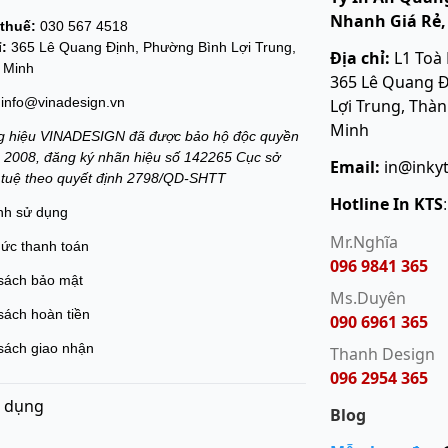
Nhanh Giá Rẻ,
thuế:
030 567 4518
ỉ:
365 Lê Quang Định, Phường Bình Lợi Trung,
Địa chỉ:
L1 Toà
 Minh
365 Lê Quang Đ
info@vinadesign.vn
Lợi Trung, Thà
Minh
 hiệu VINADESIGN đã được bảo hộ độc quyền
 2008, đăng ký nhãn hiệu số 142265 Cục sở
Email:
in@inky
í tuệ theo quyết định 2798/QD-SHTT
Hotline In KTS
nh sử dụng
Mr.Nghĩa
hức thanh toán
096 9841 365
sách bảo mật
Ms.Duyên
sách hoàn tiền
090 6961 365
sách giao nhận
Thanh Design
096 2954 365
 dụng
Blog