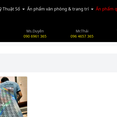
Kỹ Thuật Số
Ấn phẩm văn phòng & trang trí
Ấn phẩm q
Ms.Duyên
Mr.Thái
090 6961 365
096 4657 365