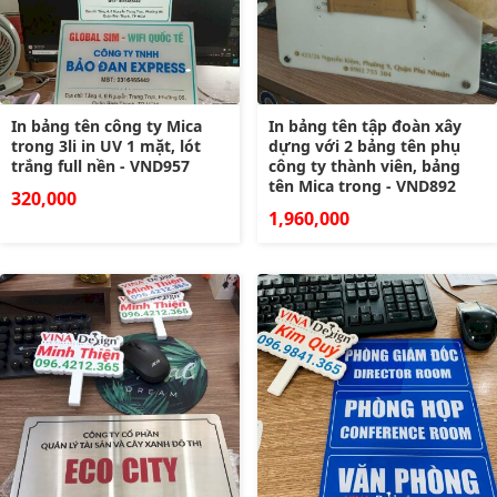
In bảng tên công ty Mica
In bảng tên tập đoàn xây
trong 3li in UV 1 mặt, lót
dựng với 2 bảng tên phụ
trắng full nền - VND957
công ty thành viên, bảng
tên Mica trong - VND892
320,000
1,960,000