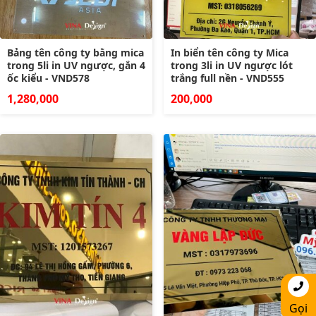
Bảng tên công ty bằng mica
In biển tên công ty Mica
trong 5li in UV ngược, gắn 4
trong 3li in UV ngược lót
ốc kiểu - VND578
trắng full nền - VND555
1,280,000
200,000
Gọi