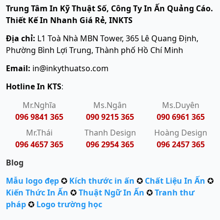
Trung Tâm In Kỹ Thuật Số, Công Ty In Ấn Quảng Cáo.
Thiết Kế In Nhanh Giá Rẻ, INKTS
Địa chỉ:
L1 Toà Nhà MBN Tower, 365 Lê Quang Định,
Phường Bình Lợi Trung, Thành phố Hồ Chí Minh
Email:
in@inkythuatso.com
Hotline In KTS
:
Mr.Nghĩa
Ms.Ngân
Ms.Duyên
096 9841 365
090 9215 365
090 6961 365
Mr.Thái
Thanh Design
Hoàng Design
096 4657 365
096 2954 365
096 2457 365
Blog
Mẫu logo đẹp
✪
Kích thước in ấn
✪
Chất Liệu In Ấn
✪
Kiến Thức In Ấn
✪
Thuật Ngữ In Ấn
✪
Tranh thư
pháp
✪
Logo trường học