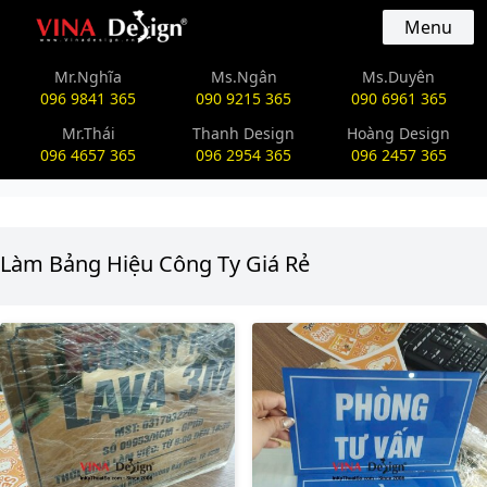
vinadesign.vn
Menu
Mr.Nghĩa
Ms.Ngân
Ms.Duyên
096 9841 365
090 9215 365
090 6961 365
Mr.Thái
Thanh Design
Hoàng Design
096 4657 365
096 2954 365
096 2457 365
Làm Bảng Hiệu Công Ty Giá Rẻ