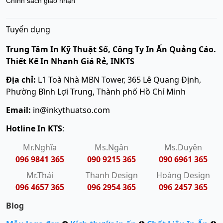
Chính sách giao nhận
Tuyển dụng
Trung Tâm In Kỹ Thuật Số, Công Ty In Ấn Quảng Cáo.
Thiết Kế In Nhanh Giá Rẻ, INKTS
Địa chỉ:
L1 Toà Nhà MBN Tower, 365 Lê Quang Định,
Phường Bình Lợi Trung, Thành phố Hồ Chí Minh
Email:
in@inkythuatso.com
Hotline In KTS
:
Mr.Nghĩa
Ms.Ngân
Ms.Duyên
096 9841 365
090 9215 365
090 6961 365
Mr.Thái
Thanh Design
Hoàng Design
096 4657 365
096 2954 365
096 2457 365
Blog