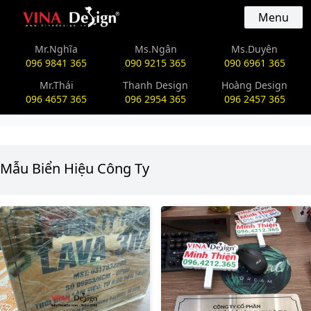
vinadesign.vn
Menu
Mr.Nghĩa
Ms.Ngân
Ms.Duyên
096 9841 365
090 9215 365
090 6961 365
Mr.Thái
Thanh Design
Hoàng Design
096 4657 365
096 2954 365
096 2457 365
Mẫu Biển Hiệu Công Ty