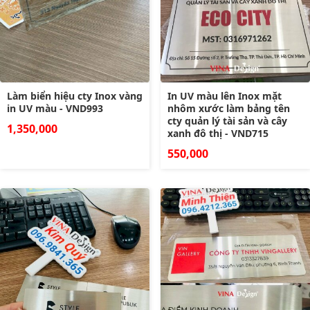
Làm biển hiệu cty Inox vàng
In UV màu lên Inox mặt
in UV màu - VND993
nhôm xước làm bảng tên
cty quản lý tài sản và cây
1,350,000
xanh đô thị - VND715
550,000