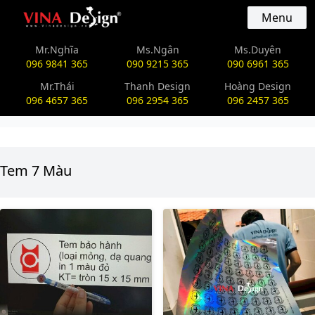
vinadesign.vn
Menu
Mr.Nghĩa
Ms.Ngân
Ms.Duyên
096 9841 365
090 9215 365
090 6961 365
Mr.Thái
Thanh Design
Hoàng Design
096 4657 365
096 2954 365
096 2457 365
Tem 7 Màu