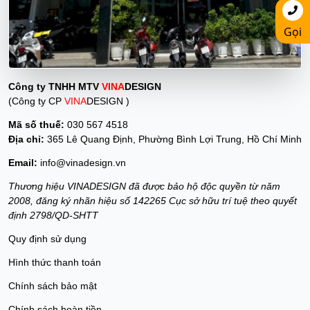
Gọi
Công ty TNHH MTV
VINA
DESIGN
(Công ty CP
VINA
DESIGN )
Mã số thuế:
030 567 4518
Địa chỉ:
365 Lê Quang Định, Phường Bình Lợi Trung, Hồ Chí Minh
Email:
info@vinadesign.vn
Thương hiệu VINADESIGN đã được bảo hộ độc quyền từ năm
2008, đăng ký nhãn hiệu số 142265 Cục sở hữu trí tuệ theo quyết
định 2798/QD-SHTT
Quy định sử dụng
Hình thức thanh toán
Chính sách bảo mật
Chính sách hoàn tiền