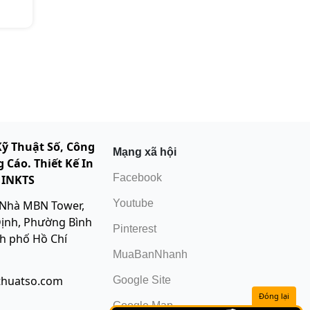
Kỹ Thuật Số, Công
Mạng xã hội
 Cáo. Thiết Kế In
Facebook
 INKTS
Youtube
 Nhà MBN Tower,
ịnh, Phường Bình
Pinterest
nh phố Hồ Chí
MuaBanNhanh
thuatso.com
Google Site
Đóng lại
Google Map
: