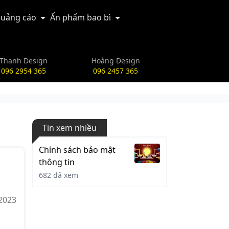
uảng cáo
Ấn phẩm bao bì
Thanh Design
Hoàng Design
096 2954 365
096 2457 365
Tin xem nhiều
Chính sách bảo mật
thông tin
682 đã xem
-2023