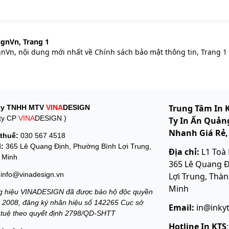
ignVn, Trang 1
gnVn, nội dung mới nhất về Chính sách bảo mật thông tin, Trang 1
Trung Tâm In 
ty TNHH MTV
VINA
DESIGN
ty CP
VINA
DESIGN )
Ty In Ấn Quảng
Nhanh Giá Rẻ,
thuế:
030 567 4518
ỉ:
365 Lê Quang Định, Phường Bình Lợi Trung,
Địa chỉ:
L1 Toà
 Minh
365 Lê Quang Đ
info@vinadesign.vn
Lợi Trung, Thà
Minh
 hiệu VINADESIGN đã được bảo hộ độc quyền
 2008, đăng ký nhãn hiệu số 142265 Cục sở
Email:
in@inky
í tuệ theo quyết định 2798/QD-SHTT
Hotline In KTS