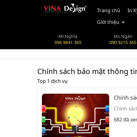
vinadesign.vn
Trang chủ
In 
Giới thiệu
Mr.Nghĩa
Ms.Ngân
096 9841 365
090 9215 365
Chính sách bảo mật thông ti
Top 1 dịch vụ
Chính sá
Chính sác
682 đã x