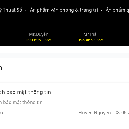
Kỹ Thuật Số
Ấn phẩm văn phòng & trang trí
Ấn phẩm q
Ms.Duyên
Mr.Thái
090 6961 365
096 4657 365
n
ch bảo mật thông tin
h bảo mật thông tin
em
Huyen Nguyen
- 08-06