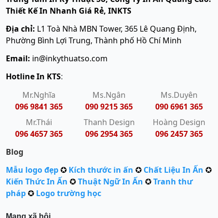
Thiết Kế In Nhanh Giá Rẻ, INKTS
Địa chỉ:
L1 Toà Nhà MBN Tower, 365 Lê Quang Định,
Phường Bình Lợi Trung, Thành phố Hồ Chí Minh
Email:
in@inkythuatso.com
Hotline In KTS
:
Mr.Nghĩa
Ms.Ngân
Ms.Duyên
096 9841 365
090 9215 365
090 6961 365
Mr.Thái
Thanh Design
Hoàng Design
096 4657 365
096 2954 365
096 2457 365
Blog
Mẫu logo đẹp
✪
Kích thước in ấn
✪
Chất Liệu In Ấn
✪
Kiến Thức In Ấn
✪
Thuật Ngữ In Ấn
✪
Tranh thư
pháp
✪
Logo trường học
Mạng xã hội