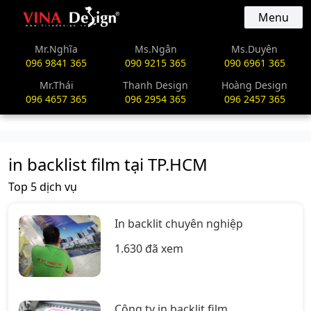
vinadesign.vn
Menu
Mr.Nghĩa
Ms.Ngân
Ms.Duyên
096 9841 365
090 9215 365
090 6961 365
Mr.Thái
Thanh Design
Hoàng Design
096 4657 365
096 2954 365
096 2457 365
in backlist film tại TP.HCM
Top 5 dịch vụ
In backlit chuyên nghiệp
1.630 đã xem
Công ty in backlit film