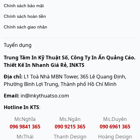
Chính sách bảo mật
Chính sách hoàn tiền
Chính sách giao nhận
Tuyển dụng
Trung Tâm In Kỹ Thuật Số, Công Ty In Ấn Quảng Cáo.
Thiết Kế In Nhanh Giá Rẻ, INKTS
Địa chỉ:
L1 Toà Nhà MBN Tower, 365 Lê Quang Định,
Phường Bình Lợi Trung, Thành phố Hồ Chí Minh
Email:
in@inkythuatso.com
Hotline In KTS
:
Mr.Nghĩa
Ms.Ngân
Ms.Duyên
096 9841 365
090 9215 365
090 6961 365
Mr.Thái
Thanh Design
Hoàng Design