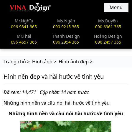
vinadesign.vn
Menu
Mr.Nghĩa
Ms.Ngân
Ms.Duyên
096 9841 365
090 9215 365
090 6961 365
Mr.Thái
Thanh Design
Hoàng Design
096 4657 365
096 2954 365
096 2457 365
Trang chủ >
Hình ảnh >
Hình ảnh đẹp >
Hình nền đẹp và hài hước về tình yêu
Đã xem: 14,471
Cập nhât: 14 năm trước
Những hình nền và câu nói hài hước về tình yêu
Những hình nền và câu nói hài hước về tình yêu