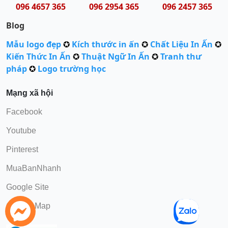
096 4657 365
096 2954 365
096 2457 365
Blog
Mẫu logo đẹp
✪
Kích thước in ấn
✪
Chất Liệu In Ấn
✪
Kiến Thức In Ấn
✪
Thuật Ngữ In Ấn
✪
Tranh thư
pháp
✪
Logo trường học
Mạng xã hội
Facebook
Youtube
Pinterest
MuaBanNhanh
Google Site
Google Map