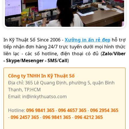
In Kỹ Thuật Số Since 2006
-
Xưởng in ấn rẻ đẹp
hỗ trợ
tiếp nhận đơn hàng 24/7 trực tuyến dưới mọi hình thức
liên lạc - các số hotline, điện thoại có đủ (
Zalo
/
Viber
-
Skype
/
Mesenger
-
SMS
/
Call
)
Công ty TNHH In Kỹ Thuật Số
Địa chỉ: 365 Lê Quang Định, phường 5, quận Bình
Thạnh, TP.HCM
Email: in@inkythuatso.com
Hotline:
096 9841 365
-
096 4657 365
-
096 2954 365
-
096 2457 365
-
096 9841 365
-
096 4212 365