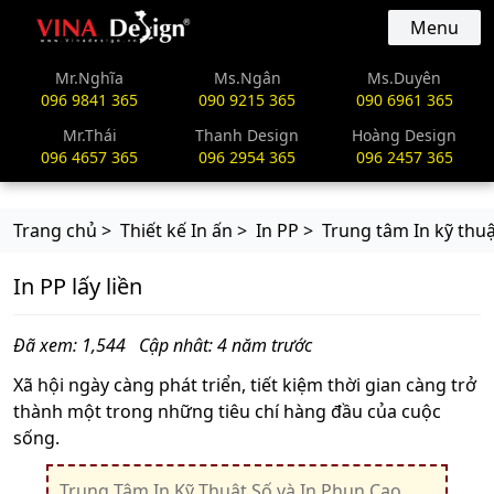
vinadesign.vn
Menu
Mr.Nghĩa
Ms.Ngân
Ms.Duyên
096 9841 365
090 9215 365
090 6961 365
Mr.Thái
Thanh Design
Hoàng Design
096 4657 365
096 2954 365
096 2457 365
Trang chủ >
Thiết kế In ấn >
In PP >
Trung tâm In kỹ thuậ
In PP lấy liền
Đã xem: 1,544
Cập nhât: 4 năm trước
Xã hội ngày càng phát triển, tiết kiệm thời gian càng trở
thành một trong những tiêu chí hàng đầu của cuộc
sống.
Trung Tâm In Kỹ Thuật Số và In Phun Cao