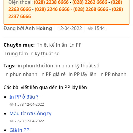
Điện thoại:
(028) 2238 6666
-
(028) 2262 6666
-
(028)
2263 6666
-
(028) 2246 6666
-
(028) 2268 6666
-
(028)
2237 6666
Đăng bởi
Anh Hoàng
12-04-2022
1544
Chuyên mục:
Thiết kế In ấn
In PP
Trung tâm In kỹ thuật số
Tags:
in phun khổ lớn
in phun kỹ thuật số
in phun nhanh
in PP giá rẻ
in PP lấy liền
in PP nhanh
Các bài viết liên qua đến In PP lấy liền
In PP ở đâu ?
1.578
12-04-2022
Mẫu tờ rơi Công ty
2.673
12-04-2022
Giá in PP