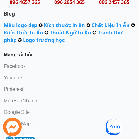
096 4657 365
096 2954 365
096 2457 365
Blog
Mẫu logo đẹp
✪
Kích thước in ấn
✪
Chất Liệu In Ấn
✪
Kiến Thức In Ấn
✪
Thuật Ngữ In Ấn
✪
Tranh thư
pháp
✪
Logo trường học
Mạng xã hội
Facebook
Youtube
Pinterest
MuaBanNhanh
Google Site
Google Map