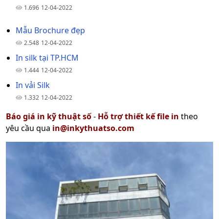
1.696
12-04-2022
Mẫu Brochure đẹp
2.548
12-04-2022
In silk tại TP.HCM
1.444
12-04-2022
In vải Silk
1.332
12-04-2022
Báo giá in kỹ thuật số
-
Hỗ trợ thiết kế file in
theo
yêu cầu qua
in@inkythuatso.com