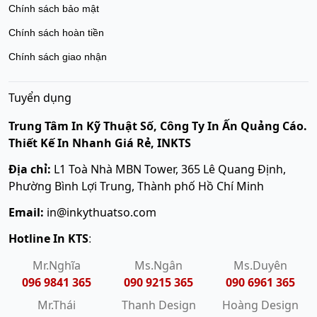
Chính sách bảo mật
Chính sách hoàn tiền
Chính sách giao nhận
Tuyển dụng
Trung Tâm In Kỹ Thuật Số, Công Ty In Ấn Quảng Cáo.
Thiết Kế In Nhanh Giá Rẻ, INKTS
Địa chỉ:
L1 Toà Nhà MBN Tower, 365 Lê Quang Định,
Phường Bình Lợi Trung, Thành phố Hồ Chí Minh
Email:
in@inkythuatso.com
Hotline In KTS
:
Mr.Nghĩa
Ms.Ngân
Ms.Duyên
096 9841 365
090 9215 365
090 6961 365
Mr.Thái
Thanh Design
Hoàng Design