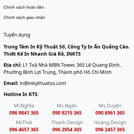
Chính sách hoàn tiền
Chính sách giao nhận
Tuyển dụng
Trung Tâm In Kỹ Thuật Số, Công Ty In Ấn Quảng Cáo.
Thiết Kế In Nhanh Giá Rẻ, INKTS
Địa chỉ:
L1 Toà Nhà MBN Tower, 365 Lê Quang Định,
Phường Bình Lợi Trung, Thành phố Hồ Chí Minh
Email:
in@inkythuatso.com
Hotline In KTS
:
Mr.Nghĩa
Ms.Ngân
Ms.Duyên
096 9841 365
090 9215 365
090 6961 365
Mr.Thái
Thanh Design
Hoàng Design
096 4657 365
096 2954 365
096 2457 365