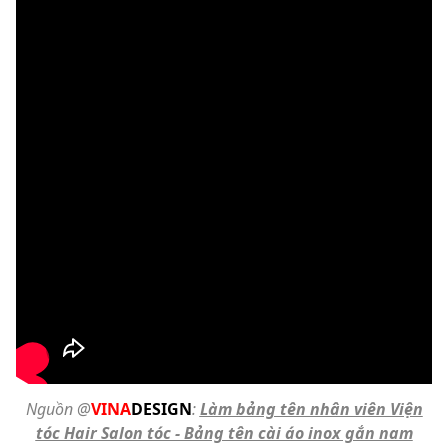
Nguồn @
VINA
DESIGN
:
Làm bảng tên nhân viên Viện
tóc Hair Salon tóc - Bảng tên cài áo inox gắn nam