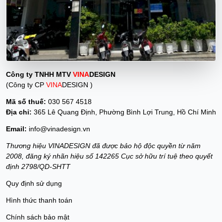
Công ty TNHH MTV
VINA
DESIGN
(Công ty CP
VINA
DESIGN )
Mã số thuế:
030 567 4518
Địa chỉ:
365 Lê Quang Định, Phường Bình Lợi Trung, Hồ Chí Minh
Email:
info@vinadesign.vn
Thương hiệu VINADESIGN đã được bảo hộ độc quyền từ năm
2008, đăng ký nhãn hiệu số 142265 Cục sở hữu trí tuệ theo quyết
định 2798/QD-SHTT
Quy định sử dụng
Hình thức thanh toán
Chính sách bảo mật