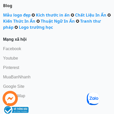
Blog
Mẫu logo đẹp
✪
Kích thước in ấn
✪
Chất Liệu In Ấn
✪
Kiến Thức In Ấn
✪
Thuật Ngữ In Ấn
✪
Tranh thư
pháp
✪
Logo trường học
Mạng xã hội
Facebook
Youtube
Pinterest
MuaBanNhanh
Google Site
Google Map
Gọi Điện
chat Zalo