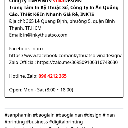
Công ty TNHH MTV
VINA
DESIGN
Trung Tâm In Kỹ Thuật Số, Công Ty In Ấn Quảng
Cáo. Thiết Kế In Nhanh Giá Rẻ, INKTS
Địa chỉ: 365 Lê Quang Định, phường 5, quận Bình
Thạnh, TP.HCM
Email: in@inkythuatso.com
Facebook Inbox:
https://www.facebook.com/inkythuatso.vinadesign/
Zalo Official: https://zalo.me/369509100316748630
Hotline, Zalo:
096 4212 365
Open: Mon - Sat (8:00 ~ 18:00)
#sanphamin #baogiain #baogiainan #design #inan
#printing #business #digitalprinting