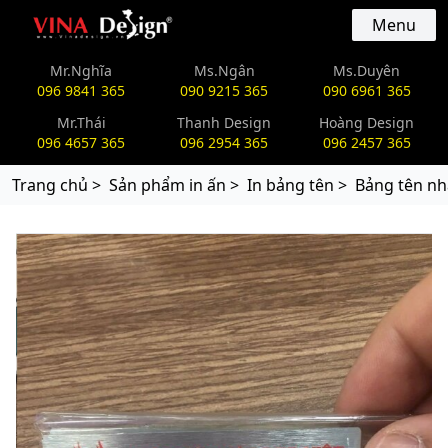
vinadesign.vn
Menu
Mr.Nghĩa
Ms.Ngân
Ms.Duyên
096 9841 365
090 9215 365
090 6961 365
Mr.Thái
Thanh Design
Hoàng Design
096 4657 365
096 2954 365
096 2457 365
Trang chủ >
Sản phẩm in ấn >
In bảng tên >
Bảng tên nhâ