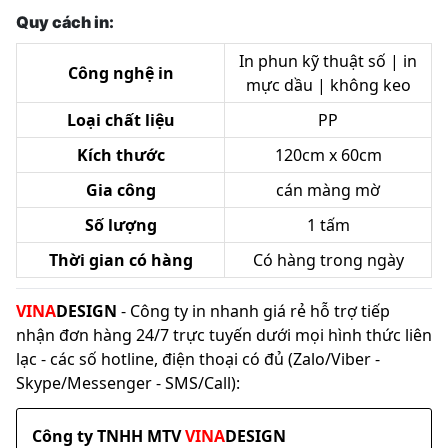
Quy cách in:
In phun kỹ thuật số | in
Công nghệ in
mực dầu | không keo
Loại chất liệu
PP
Kích thước
120cm x 60cm
Gia công
cán màng mờ
Số lượng
1 tấm
Thời gian có hàng
Có hàng trong ngày
VINA
DESIGN
- Công ty in nhanh giá rẻ hỗ trợ tiếp
nhận đơn hàng 24/7 trực tuyến dưới mọi hình thức liên
lạc - các số hotline, điện thoại có đủ (Zalo/Viber -
Skype/Messenger - SMS/Call):
Công ty TNHH MTV
VINA
DESIGN