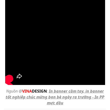
Nguồn @
VINA
DESIGN
:
In banner cầm tay, in banner
tốt nghiệp chúc mừng bạn bè ngày ra trường - In PP
mực dầu