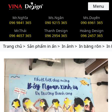
vinadesign.vn
Menu
Mr.Nghĩa
Ms.Ngân
Ms.Duyên
096 9841 365
090 9215 365
090 6961 365
Mr.Thái
Thanh Design
Hoàng Design
096 4657 365
096 2954 365
096 2457 365
Trang chủ >
Sản phẩm in ấn >
In ảnh >
In băng rôn >
In