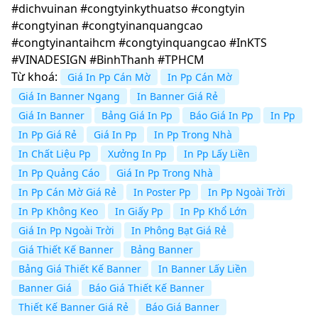
#dichvuinan #congtyinkythuatso #congtyin
#congtyinan #congtyinanquangcao
#congtyinantaihcm #congtyinquangcao #InKTS
#VINADESIGN #BinhThanh #TPHCM
Từ khoá:
Giá In Pp Cán Mờ
In Pp Cán Mờ
Giá In Banner Ngang
In Banner Giá Rẻ
Giá In Banner
Bảng Giá In Pp
Báo Giá In Pp
In Pp
In Pp Giá Rẻ
Giá In Pp
In Pp Trong Nhà
In Chất Liệu Pp
Xưởng In Pp
In Pp Lấy Liền
In Pp Quảng Cáo
Giá In Pp Trong Nhà
In Pp Cán Mờ Giá Rẻ
In Poster Pp
In Pp Ngoài Trời
In Pp Không Keo
In Giấy Pp
In Pp Khổ Lớn
Giá In Pp Ngoài Trời
In Phông Bạt Giá Rẻ
Giá Thiết Kế Banner
Bảng Banner
Bảng Giá Thiết Kế Banner
In Banner Lấy Liền
Banner Giá
Báo Giá Thiết Kế Banner
Thiết Kế Banner Giá Rẻ
Báo Giá Banner