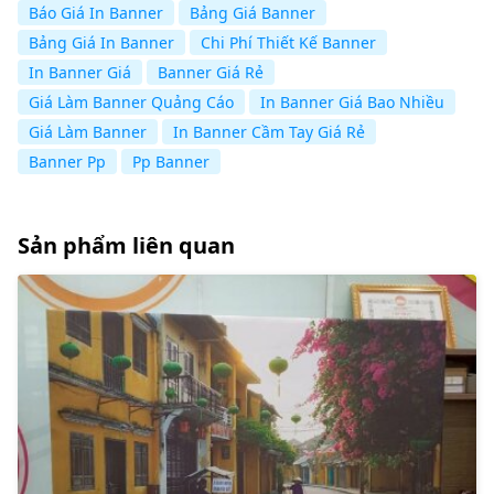
Báo Giá In Banner
Bảng Giá Banner
Bảng Giá In Banner
Chi Phí Thiết Kế Banner
In Banner Giá
Banner Giá Rẻ
Giá Làm Banner Quảng Cáo
In Banner Giá Bao Nhiều
Giá Làm Banner
In Banner Cầm Tay Giá Rẻ
Banner Pp
Pp Banner
Sản phẩm liên quan