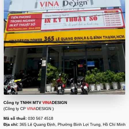
Công ty TNHH MTV
VINA
DESIGN
(Công ty CP
VINA
DESIGN )
Mã số thuế:
030 567 4518
Địa chỉ:
365 Lê Quang Định, Phường Bình Lợi Trung, Hồ Chí Minh