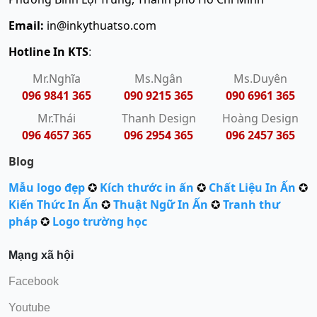
Email:
in@inkythuatso.com
Hotline In KTS
:
Mr.Nghĩa
Ms.Ngân
Ms.Duyên
096 9841 365
090 9215 365
090 6961 365
Mr.Thái
Thanh Design
Hoàng Design
096 4657 365
096 2954 365
096 2457 365
Blog
Mẫu logo đẹp
✪
Kích thước in ấn
✪
Chất Liệu In Ấn
✪
Kiến Thức In Ấn
✪
Thuật Ngữ In Ấn
✪
Tranh thư
pháp
✪
Logo trường học
Mạng xã hội
Facebook
Youtube