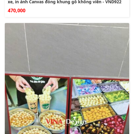
xe, in ảnh Canvas đóng khung gỗ không viền - VND922
470,000