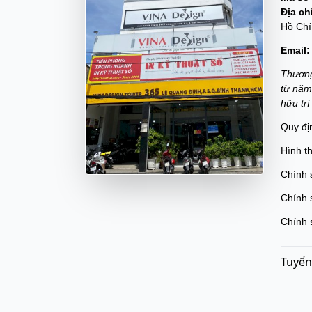
Địa ch
Hồ Chí
Email:
Thương
từ năm
hữu tr
Quy đị
Hình t
Chính 
Chính 
Chính 
Tuyển