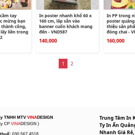
 cầm tay
In poster nhanh khổ 60 x
In PP trong 
húc mừng bạn
160 cm, lắp sẵn vào
poster quảng 
 thành công,
banner cuốn khách mang
thiệu sản ph
lấy liền trong
đến - VND587
đóng chai - 
62
140,000
160,000
1
2
Trung Tâm In 
ty TNHH MTV
VINA
DESIGN
ty CP
VINA
DESIGN )
Ty In Ấn Quảng
Nhanh Giá Rẻ,
thuế:
030 567 4518