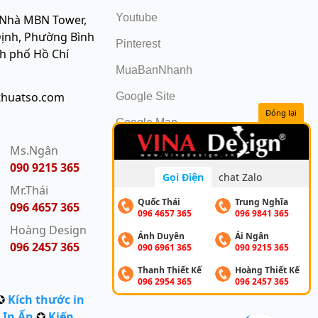
Youtube
 Nhà MBN Tower,
ịnh, Phường Bình
Pinterest
nh phố Hồ Chí
MuaBanNhanh
thuatso.com
Google Site
Đóng lại
Google Map
:
Ms.Ngân
090 9215 365
Gọi Điện
chat Zalo
Mr.Thái
Quốc Thái
Trung Nghĩa
096 4657 365
096 4657 365
096 9841 365
Hoàng Design
Ánh Duyên
Ái Ngân
096 2457 365
090 6961 365
090 9215 365
Thanh Thiết Kế
Hoàng Thiết Kế
096 2954 365
096 2457 365
✪
Kích thước in
 In Ấn
✪
Kiến