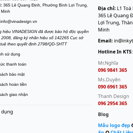
ỉ:
365 Lê Quang Định, Phường Bình Lợi Trung,
Địa chỉ:
L1 Toà
 Minh
365 Lê Quang Đ
info@vinadesign.vn
Lợi Trung, Thà
Minh
 hiệu VINADESIGN đã được bảo hộ độc quyền
 2008, đăng ký nhãn hiệu số 142265 Cục sở
Email:
in@inky
í tuệ theo quyết định 2798/QD-SHTT
Hotline In KTS
nh sử dụng
Mr.Nghĩa
hức thanh toán
096 9841 365
sách bảo mật
Ms.Duyên
sách hoàn tiền
090 6961 365
sách giao nhận
Thanh Design
096 2954 365
 dụng
Blog
Mẫu logo đẹp
ấn
✪
Chất Liệu