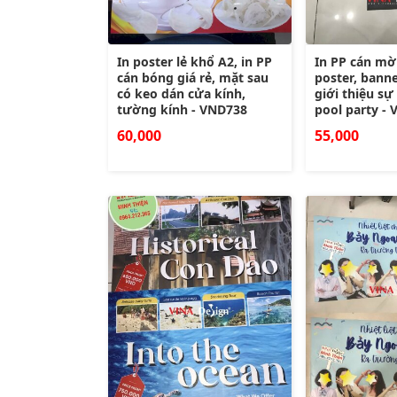
In poster lẻ khổ A2, in PP
In PP cán mờ
cán bóng giá rẻ, mặt sau
poster, bann
có keo dán cửa kính,
giới thiệu sự
tường kính - VND738
pool party -
60,000
55,000