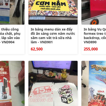
i thiệu công
In bảng menu dán xe đẩy
In bảng Vu Qu
hóa chất, phụ
đồ ăn sáng cơm nắm nước
formex treo t
, lắp sẵn vào
sâm cam vắt trà sữa nhà
backdrop, cổ
- VND904
làm - VND901
VND890
62,500
255,000