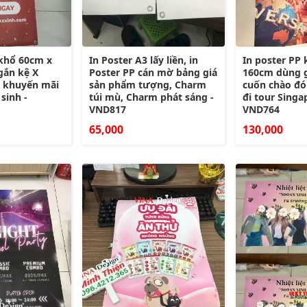
 khổ 60cm x
In Poster A3 lấy liền, in
In poster PP
gắn kệ X
Poster PP cán mờ bảng giá
160cm dùng 
h khuyến mãi
sản phẩm tượng, Charm
cuốn chào đó
 sinh -
túi mù, Charm phát sáng -
đi tour Singa
VND817
VND764
65,000
130,000