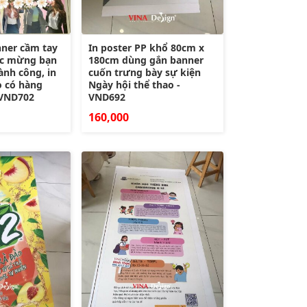
nner cầm tay
In poster PP khổ 80cm x
húc mừng bạn
180cm dùng gắn banner
ành công, in
cuốn trưng bày sự kiện
 có hàng
Ngày hội thể thao -
 VND702
VND692
160,000