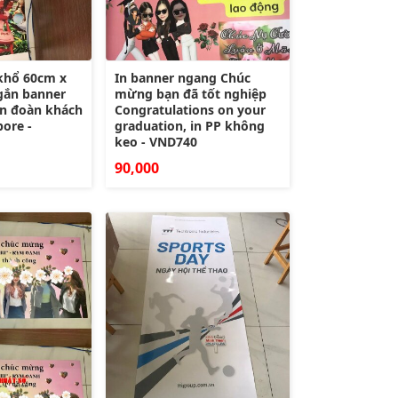
 khổ 60cm x
In banner ngang Chúc
gắn banner
mừng bạn đã tốt nghiệp
n đoàn khách
Congratulations on your
pore -
graduation, in PP không
keo - VND740
90,000