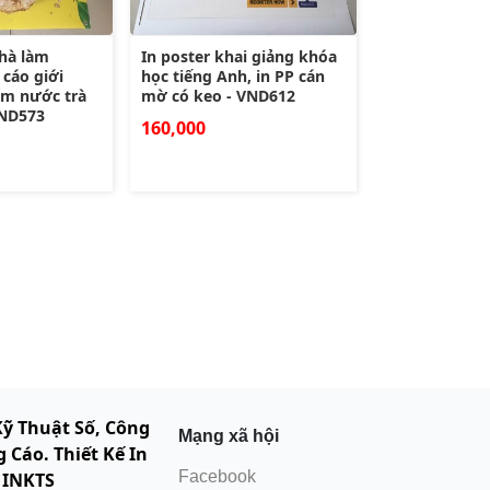
nhà làm
In poster khai giảng khóa
cáo giới
học tiếng Anh, in PP cán
ẩm nước trà
mờ có keo - VND612
VND573
160,000
Kỹ Thuật Số, Công
Mạng xã hội
 Cáo. Thiết Kế In
Facebook
 INKTS