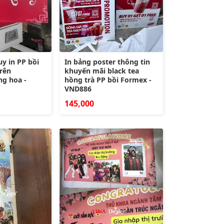
y in PP bồi
In bảng poster thông tin
rên
khuyến mãi black tea
ng hoa -
hồng trà PP bồi Formex -
VND886
145,000