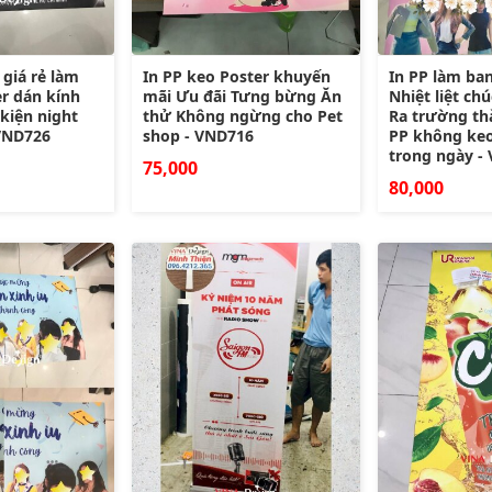
 giá rẻ làm
In PP keo Poster khuyến
In PP làm ba
er dán kính
mãi Ưu đãi Tưng bừng Ăn
Nhiệt liệt c
 kiện night
thử Không ngừng cho Pet
Ra trường th
 VND726
shop - VND716
PP không keo
trong ngày -
75,000
80,000