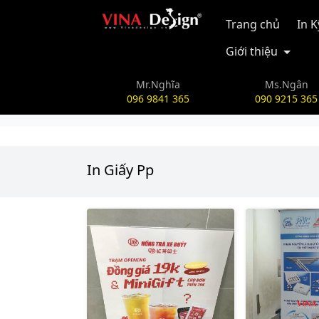
vinadesign.vn
Trang chủ
In 
Giới thiệu
Mr.Nghĩa
Ms.Ngân
096 9841 365
090 9215 365
In Giấy Pp