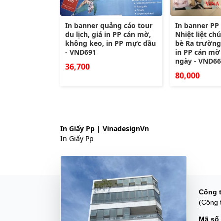
In banner quảng cáo tour
In banner PP
du lịch, giá in PP cán mờ,
Nhiệt liệt c
không keo, in PP mực dầu
bè Ra trường
- VND691
in PP cán mờ 
ngày - VND6
36,700
80,000
In Giấy Pp | VinadesignVn
In Giấy Pp
Công 
(Công 
Mã số 