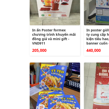
In ấn Poster formex
In poster giớ
chương trình khuyến mãi
ty cung cấp 
đồng giá và mini gift -
kiện tiêu hao
VND911
banner cuốn 
205,000
440,000