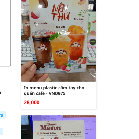
In menu plastic cầm tay cho
n
quán cafe - VND975
g
28,000
ữa