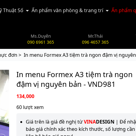
Kỹ Thuật Số
Ấn phẩm văn phòng & trang trí
Ấn phẩm q
Ms.Duyên
Mr.Thái
090 6961 365
096 4657 365
hực đơn >
In menu Formex A3 tiệm trà ngon đậm vị nguyê
In menu Formex A3 tiệm trà ngon
đậm vị nguyên bản - VND981
134,000
60 lượt xem
Giá trên là giá đề nghị từ
VINA
DESIGN
| Để nh
báo giá chính xác theo kích thước, số lượng cần 