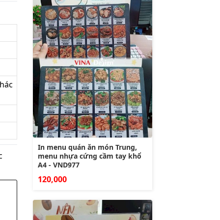
khác
In menu quán ăn món Trung,
c
menu nhựa cứng cầm tay khổ
A4 - VND977
120,000