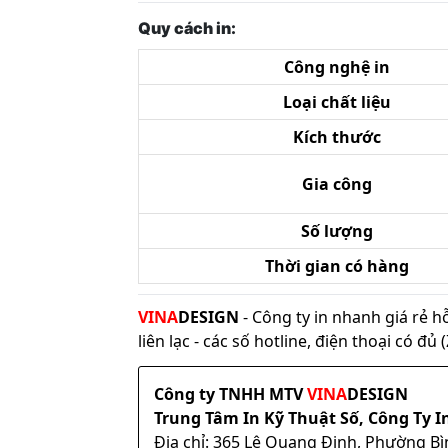
Quy cách in:
Công nghệ in
Loại chất liệu
Kích thước
Gia công
Số lượng
Thời gian có hàng
VINA
DESIGN
- Công ty in nhanh giá rẻ h
liên lạc - các số hotline, điện thoại có đ
Công ty TNHH MTV
VINA
DESIGN
Trung Tâm In Kỹ Thuật Số, Công Ty I
Địa chỉ: 365 Lê Quang Định, Phường B