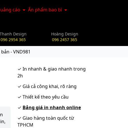
uảng cáo
Ấn phẩm bao bì
Thanh Design
Hoàng Design
096 2954 365
096 2457 365
n bản - VND981
✓
In nhanh & giao nhanh trong
2h
✓
Giá cả công khai, rõ ràng
✓
Thiết kế theo yêu cầu
✓
Bảng giá in nhanh online
ận
✓
Giao hàng toàn quốc từ
in,
TPHCM