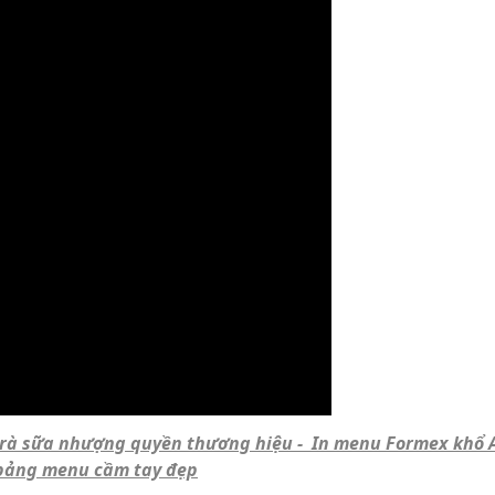
rà sữa nhượng quyền thương hiệu - In menu Formex khổ 
bảng menu cầm tay đẹp