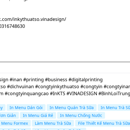
.com/inkythuatso.vinadesign/
100316748630
gn #inan #printing #business #digitalprinting
so #dichvuinan #congtyinkythuatso #congtyin #congtyina
cm #congtyinquangcao #InKTS #VINADESIGN #BinhLoiTrun
ay
In Menu Dán Gói
In Menu Quán Trà Sữa
In Menu Trà S
đơn Giản
In Menu Giá Rẻ
In Menu Chống Nước
n Menu Formex
Làm Menu Trà Sữa
File Thiết Kế Menu Trà Sữa