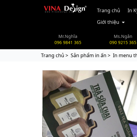
vinadesign.vn
Trang chủ
In 
Giới thiệu
Mr.Nghĩa
Ms.Ngân
096 9841 365
090 9215 365
Trang chủ >
Sản phẩm in ấn >
In menu t