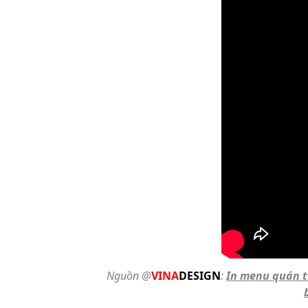
Nguồn @
VINA
DESIGN
:
In menu quán t