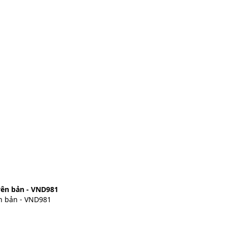
yên bản - VND981
n bản - VND981