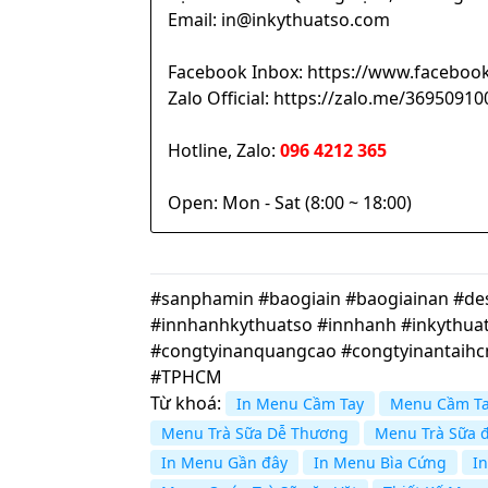
Email: in@inkythuatso.com
Facebook Inbox: https://www.facebook
Zalo Official: https://zalo.me/369509
Hotline, Zalo:
096 4212 365
Open: Mon - Sat (8:00 ~ 18:00)
#sanphamin #baogiain #baogiainan #desi
#innhanhkythuatso #innhanh #inkythuat
#congtyinanquangcao #congtyinantaih
#TPHCM
Từ khoá:
In Menu Cầm Tay
Menu Cầm T
Menu Trà Sữa Dễ Thương
Menu Trà Sữa 
In Menu Gần đây
In Menu Bìa Cứng
I