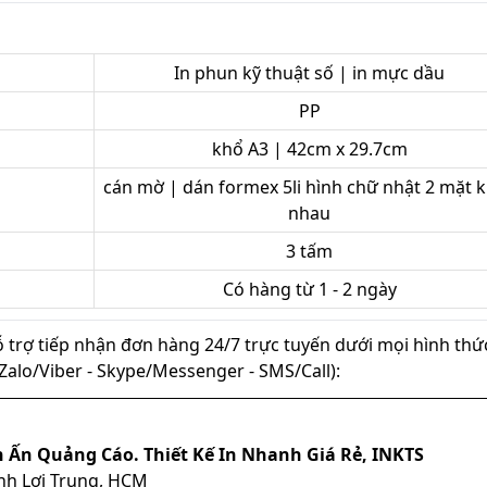
In phun kỹ thuật số | in mực dầu
PP
khổ A3 | 42cm x 29.7cm
cán mờ | dán formex 5li hình chữ nhật 2 mặt 
nhau
3 tấm
Có hàng từ 1 - 2 ngày
ỗ trợ tiếp nhận đơn hàng 24/7 trực tuyến dưới mọi hình thứ
ủ (Zalo/Viber - Skype/Messenger - SMS/Call):
n Ấn Quảng Cáo. Thiết Kế In Nhanh Giá Rẻ, INKTS
ình Lợi Trung, HCM