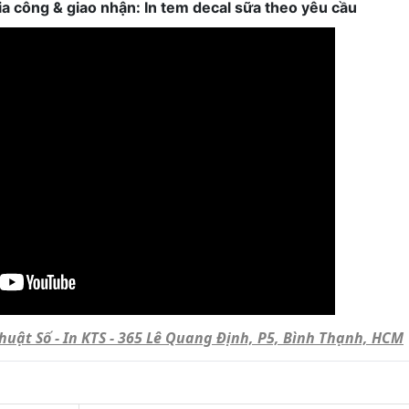
 gia công & giao nhận: In tem decal sữa theo yêu cầu
Thuật Số - In KTS - 365 Lê Quang Định, P5, Bình Thạnh, HCM