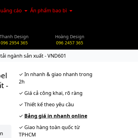
uảng cáo
Ấn phẩm bao bì
Thanh Design
Hoàng Design
096 2954 365
096 2457 365
 tải ngành sản xuất - VND601
el
✓
In nhanh & giao nhanh trong
2h
t -
✓
Giá cả công khai, rõ ràng
✓
Thiết kế theo yêu cầu
✓
Bảng giá in nhanh online
✓
Giao hàng toàn quốc từ
ận
TPHCM