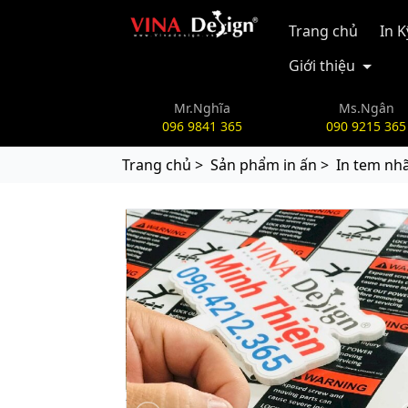
vinadesign.vn
Trang chủ
In 
Giới thiệu
Mr.Nghĩa
Ms.Ngân
096 9841 365
090 9215 365
Trang chủ >
Sản phẩm in ấn >
In tem nh