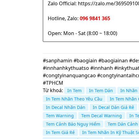
Zalo Official: https://zalo.me/369509
Hotline, Zalo:
096 9841 365
Open: Mon - Sat (8:00 ~ 18:00)
#sanphamin #baogiain #baogiainan #desi
#innhanhkythuatso #innhanh #inkythuat
#congtyinanquangcao #congtyinantaih
#TPHCM
Từ khoá:
In Tem
In Tem Dán
In Nhãn
In Tem Nhãn Theo Yêu Cầu
In Tem Nhãn 
In Decal Nhãn Dán
In Decal Dán Giá Rẻ
Tem Warning
Tem Decal Warning
In T
Tem Cảnh Báo Nguy Hiểm
Tem Dán Cảnh
In Tem Giá Rẻ
In Tem Nhãn In Kỹ Thuật S