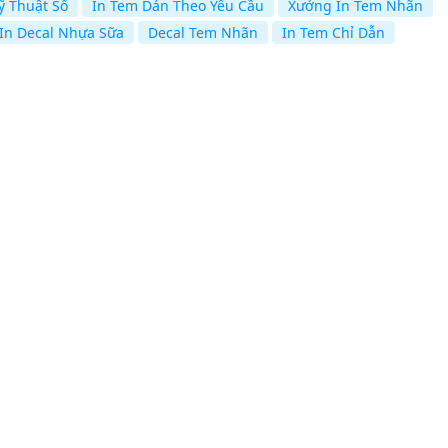
ỹ Thuật Số
In Tem Dán Theo Yêu Cầu
Xưởng In Tem Nhãn
In Decal Nhựa Sữa
Decal Tem Nhãn
In Tem Chỉ Dẫn