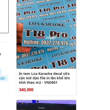
n
In tem Loa Karaoke decal sữa
cán mờ dàn file in lên khổ lớn
hãn
tính theo m2 - VND961
340,000