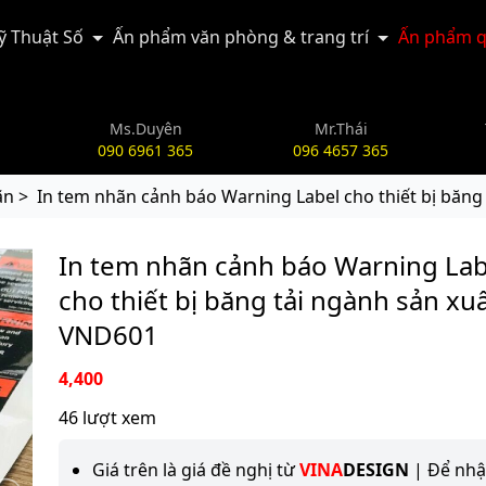
Kỹ Thuật Số
Ấn phẩm văn phòng & trang trí
Ấn phẩm q
Ms.Duyên
Mr.Thái
090 6961 365
096 4657 365
ãn >
In tem nhãn cảnh báo Warning Label cho thiết bị băng
In tem nhãn cảnh báo Warning Lab
cho thiết bị băng tải ngành sản xuấ
VND601
4,400
46 lượt xem
Giá trên là giá đề nghị từ
VINA
DESIGN
| Để nh