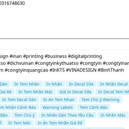
100316748630
gn #inan #printing #business #digitalprinting
so #dichvuinan #congtyinkythuatso #congtyin #congtyina
cm #congtyinquangcao #InKTS #VINADESIGN #BinhThanh
 Dán
In Tem Nhãn
In Nhãn
In Decal Sữa
In Nhãn Decal
Giá Rẻ
In Tem Nhãn Mác
Giá In Decal Sữa
In Decal Tem N
In Tem Decal Dán
In An Tem Nhan
Tem Chú ý Warning
em Nhãn Cảnh Báo
Warning Labels
Tem Cảnh Báo
 Báo
Tem Chú ý
In Nhãn Dán Theo Yêu Cầu
In Nhãn Mác
ố
In Tem Mác
In ấn Tem Nhãn Giá Rẻ