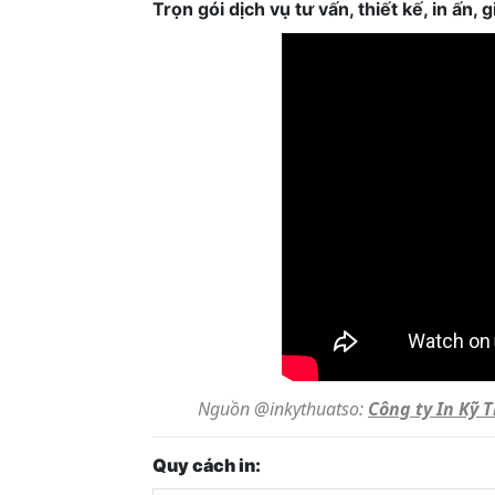
Trọn gói dịch vụ tư vấn, thiết kế, in ấn,
Nguồn @inkythuatso:
Công ty In Kỹ 
Quy cách in: