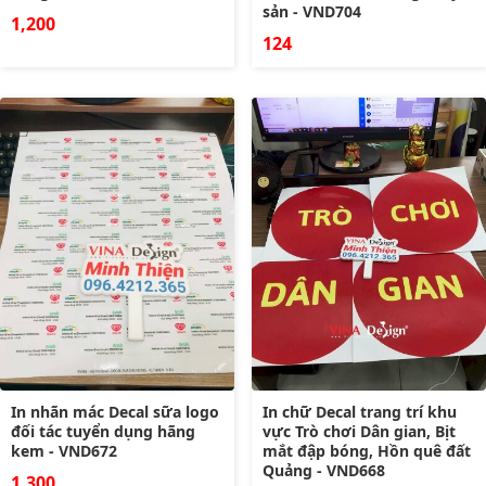
sản - VND704
1,200
124
In nhãn mác Decal sữa logo
In chữ Decal trang trí khu
đối tác tuyển dụng hãng
vực Trò chơi Dân gian, Bịt
kem - VND672
mắt đập bóng, Hồn quê đất
Quảng - VND668
1,300