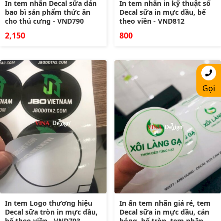
In tem nhãn Decal sữa dán
In tem nhãn in kỹ thuật số
bao bì sản phẩm thức ăn
Decal sữa in mực dầu, bế
cho thú cưng - VND790
theo viền - VND812
2,150
800
Gọi
In tem Logo thương hiệu
In ấn tem nhãn giá rẻ, tem
Decal sữa tròn in mực dầu,
Decal sữa in mực dầu, cán
bế theo viền - VND793
bóng, bế tròn, tem nhãn