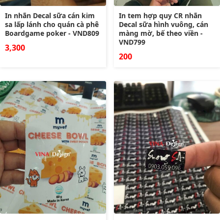
In nhãn Decal sữa cán kim
In tem hợp quy CR nhãn
sa lấp lánh cho quán cà phê
Decal sữa hình vuông, cán
Boardgame poker - VND809
màng mờ, bế theo viền -
VND799
3,300
200