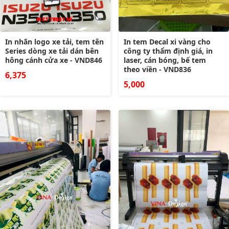
In nhãn logo xe tải, tem tên
In tem Decal xi vàng cho
Series dòng xe tải dán bên
công ty thẩm định giá, in
hông cánh cửa xe - VND846
laser, cán bóng, bế tem
theo viền - VND836
6,375
5,000