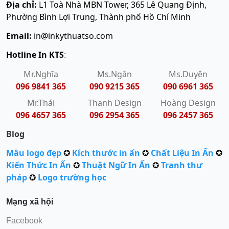
Địa chỉ:
L1 Toà Nhà MBN Tower, 365 Lê Quang Định,
Phường Bình Lợi Trung, Thành phố Hồ Chí Minh
Email:
in@inkythuatso.com
Hotline In KTS
:
Mr.Nghĩa
Ms.Ngân
Ms.Duyên
096 9841 365
090 9215 365
090 6961 365
Mr.Thái
Thanh Design
Hoàng Design
096 4657 365
096 2954 365
096 2457 365
Blog
Mẫu logo đẹp
✪
Kích thước in ấn
✪
Chất Liệu In Ấn
✪
Kiến Thức In Ấn
✪
Thuật Ngữ In Ấn
✪
Tranh thư
pháp
✪
Logo trường học
Mạng xã hội
Facebook