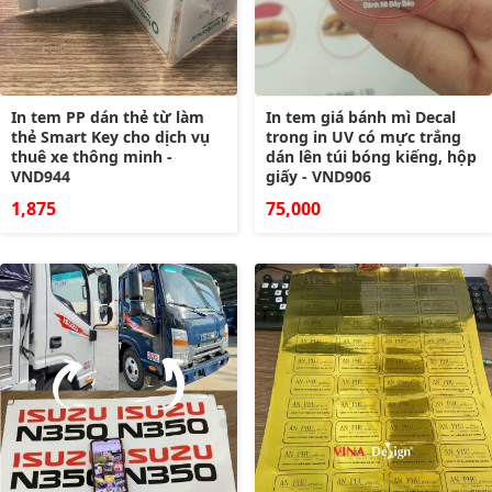
In tem PP dán thẻ từ làm
In tem giá bánh mì Decal
thẻ Smart Key cho dịch vụ
trong in UV có mực trắng
thuê xe thông minh -
dán lên túi bóng kiếng, hộp
VND944
giấy - VND906
1,875
75,000