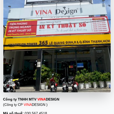
Công ty TNHH MTV
VINA
DESIGN
(Công ty CP
VINA
DESIGN )
Mã số thuế:
030 567 4518