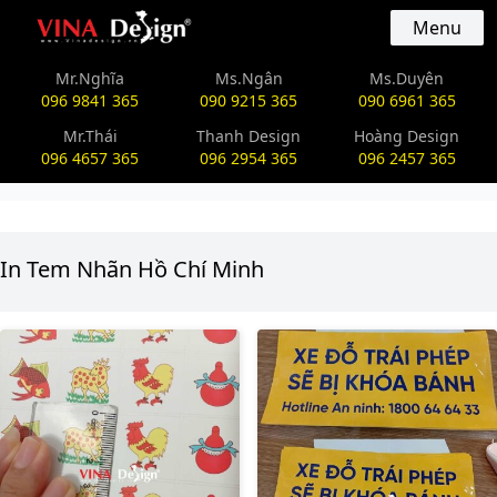
vinadesign.vn
Menu
Mr.Nghĩa
Ms.Ngân
Ms.Duyên
096 9841 365
090 9215 365
090 6961 365
Mr.Thái
Thanh Design
Hoàng Design
096 4657 365
096 2954 365
096 2457 365
In Tem Nhãn Hồ Chí Minh