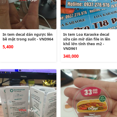
In tem decal dán ngược lên
In tem Loa Karaoke decal
bề mặt trong suốt - VND964
sữa cán mờ dàn file in lên
khổ lớn tính theo m2 -
5,400
VND961
340,000