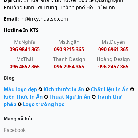
Địa chỉ:
L1 Toà Nhà MBN Tower, 365 Lê Quang Định,
Phường Bình Lợi Trung, Thành phố Hồ Chí Minh
Email:
in@inkythuatso.com
Hotline In KTS
:
Mr.Nghĩa
Ms.Ngân
Ms.Duyên
096 9841 365
090 9215 365
090 6961 365
Mr.Thái
Thanh Design
Hoàng Design
096 4657 365
096 2954 365
096 2457 365
Blog
Mẫu logo đẹp
✪
Kích thước in ấn
✪
Chất Liệu In Ấn
✪
Kiến Thức In Ấn
✪
Thuật Ngữ In Ấn
✪
Tranh thư
pháp
✪
Logo trường học
Mạng xã hội
Facebook