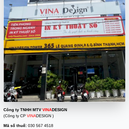
Công ty TNHH MTV
VINA
DESIGN
(Công ty CP
VINA
DESIGN )
Mã số thuế:
030 567 4518