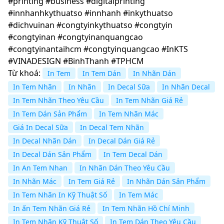
#printing #business #digitalprinting
#innhanhkythuatso #innhanh #inkythuatso
#dichvuinan #congtyinkythuatso #congtyin
#congtyinan #congtyinanquangcao
#congtyinantaihcm #congtyinquangcao #InKTS
#VINADESIGN #BinhThanh #TPHCM
Từ khoá:
In Tem
In Tem Dán
In Nhãn Dán
In Tem Nhãn
In Nhãn
In Decal Sữa
In Nhãn Decal
In Tem Nhãn Theo Yêu Cầu
In Tem Nhãn Giá Rẻ
In Tem Dán Sản Phẩm
In Tem Nhãn Mác
Giá In Decal Sữa
In Decal Tem Nhãn
In Decal Nhãn Dán
In Decal Dán Giá Rẻ
In Decal Dán Sản Phẩm
In Tem Decal Dán
In An Tem Nhan
In Nhãn Dán Theo Yêu Cầu
In Nhãn Mác
In Tem Giá Rẻ
In Nhãn Dán Sản Phẩm
In Tem Nhãn In Kỹ Thuật Số
In Tem Mác
In ấn Tem Nhãn Giá Rẻ
In Tem Nhãn Hồ Chí Minh
In Tem Nhãn Kỹ Thuật Số
In Tem Dán Theo Yêu Cầu