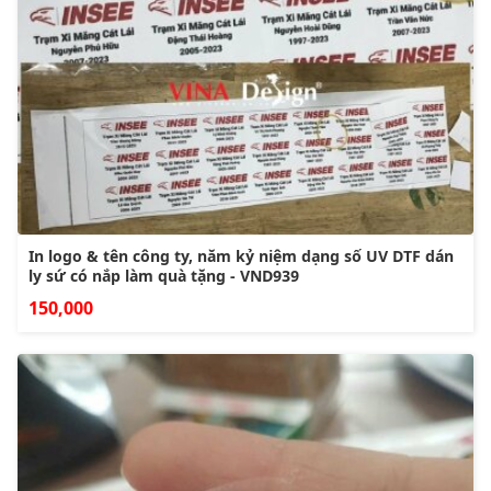
In logo & tên công ty, năm kỷ niệm dạng số UV DTF dán
ly sứ có nắp làm quà tặng - VND939
150,000