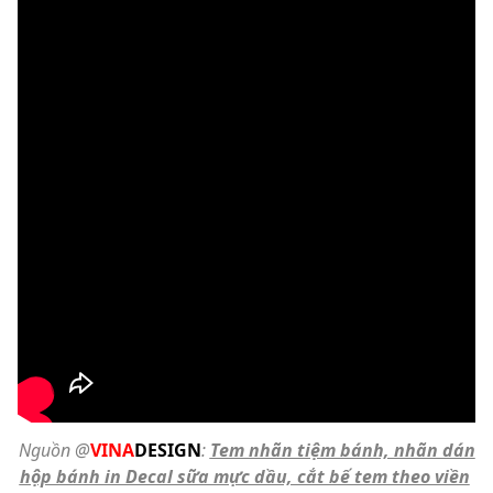
Nguồn @
VINA
DESIGN
:
Tem nhãn tiệm bánh, nhãn dán
hộp bánh in Decal sữa mực dầu, cắt bế tem theo viền