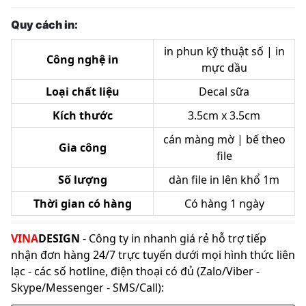
Quy cách in:
in phun kỹ thuật số | in
Công nghệ in
mực dầu
Loại chất liệu
Decal sữa
Kích thước
3.5cm x 3.5cm
cán màng mờ | bế theo
Gia công
file
Số lượng
dàn file in lên khổ 1m
Thời gian có hàng
Có hàng 1 ngày
VINA
DESIGN
- Công ty in nhanh giá rẻ hỗ trợ tiếp
nhận đơn hàng 24/7 trực tuyến dưới mọi hình thức liên
lạc - các số hotline, điện thoại có đủ (Zalo/Viber -
Skype/Messenger - SMS/Call):