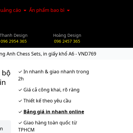
uảng cáo
Ấn phẩm bao bì
Thanh Design
Hoàng Design
096 2954 365
096 2457 365
ng Anh Chess Sets, in giấy khổ A6 - VND769
m bộ
✓
In nhanh & giao nhanh trong
2h
in
✓
Giá cả công khai, rõ ràng
✓
Thiết kế theo yêu cầu
✓
Bảng giá in nhanh online
✓
Giao hàng toàn quốc từ
ận
TPHCM