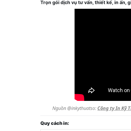
Trọn gói dịch vụ tư vấn, thiết kế, in ấn
Nguồn @inkythuatso:
Công ty In Kỹ 
Quy cách in: