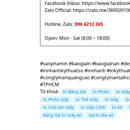
Facebook Inbox: https://www.facebook
Zalo Official: https://zalo.me/369509
Hotline, Zalo:
096 4212 365
Open: Mon - Sat (8:00 ~ 18:00)
#sanphamin #baogiain #baogiainan #desi
#innhanhkythuatso #innhanh #inkythuat
#congtyinanquangcao #congtyinantaih
#TPHCM
Từ khoá:
In Bảng Giá
In Phiếu
In Giấ
In Phiếu Giấy
In Thẻ Giấy
In Giấy
Gi
In Chữ Lên Giấy
In Giấy C300
In A6
Bảng Giá In Giấy A6
Giá In Bìa A6