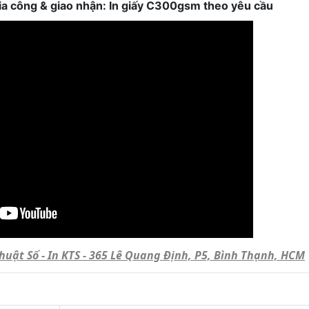
, gia công & giao nhận: In giấy C300gsm theo yêu cầu
Thuật Số - In KTS - 365 Lê Quang Định, P5, Bình Thạnh, HCM