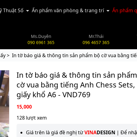
Kỹ Thuật Số
Ấn phẩm văn phòng & trang trí
Ấn phẩm q
Ms.Duyên
Mr.Thái
090 6961 365
096 4657 365
iấy >
In tờ báo giá & thông tin sản phẩm bộ cờ vua bằng tiế
In tờ báo giá & thông tin sản phẩ
cờ vua bằng tiếng Anh Chess Sets, 
giấy khổ A6 - VND769
15,000
128 lượt xem
Giá trên là giá đề nghị từ
VINA
DESIGN
| Để nh