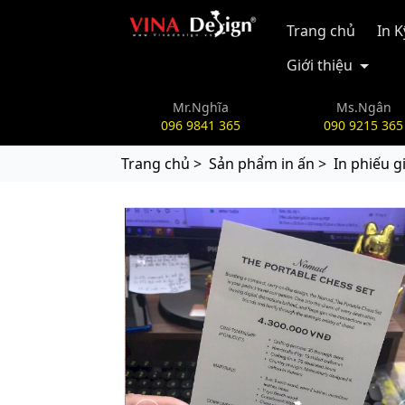
vinadesign.vn
Trang chủ
In 
Giới thiệu
Mr.Nghĩa
Ms.Ngân
096 9841 365
090 9215 365
Trang chủ >
Sản phẩm in ấn >
In phiếu g