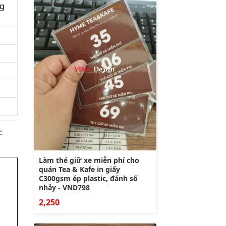
ng
c
Làm thẻ giữ xe miễn phí cho
quán Tea & Kafe in giấy
C300gsm ép plastic, đánh số
nhảy - VND798
2,250