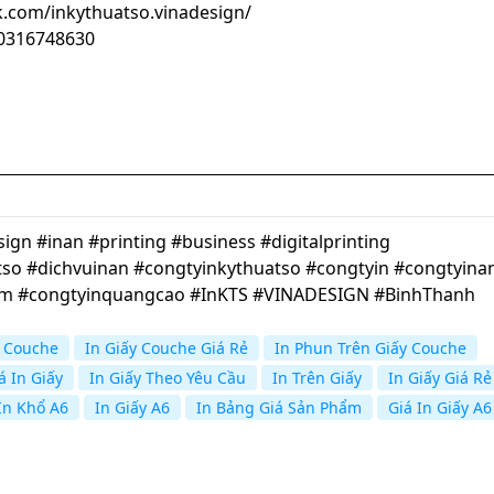
.com/inkythuatso.vinadesign/
100316748630
gn #inan #printing #business #digitalprinting
so #dichvuinan #congtyinkythuatso #congtyin #congtyina
cm #congtyinquangcao #InKTS #VINADESIGN #BinhThanh
y Couche
In Giấy Couche Giá Rẻ
In Phun Trên Giấy Couche
á In Giấy
In Giấy Theo Yêu Cầu
In Trên Giấy
In Giấy Giá Rẻ
In Khổ A6
In Giấy A6
In Bảng Giá Sản Phẩm
Giá In Giấy A6