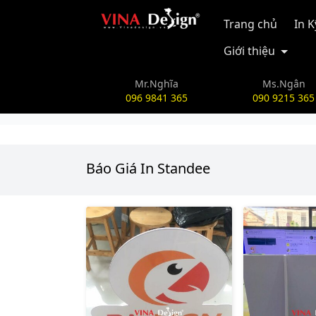
vinadesign.vn
Trang chủ
In 
Giới thiệu
Mr.Nghĩa
Ms.Ngân
096 9841 365
090 9215 365
Báo Giá In Standee