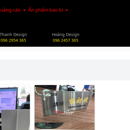
uảng cáo
Ấn phẩm bao bì
Thanh Design
Hoàng Design
096 2954 365
096 2457 365