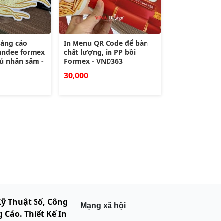
uảng cáo
In Menu QR Code để bàn
andee formex
chất lượng, in PP bồi
củ nhân sâm -
Formex - VND363
30,000
Kỹ Thuật Số, Công
Mạng xã hội
 Cáo. Thiết Kế In