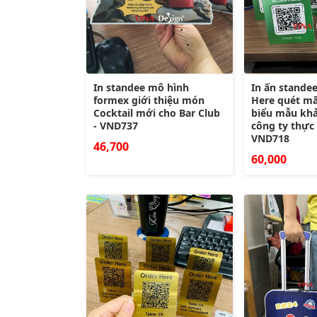
In standee mô hình
In ấn stande
formex giới thiệu món
Here quét m
Cocktail mới cho Bar Club
biểu mẫu khả
- VND737
công ty thực
VND718
46,700
60,000