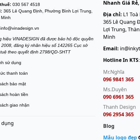
Nhanh Giá Rẻ,
thuế:
030 567 4518
ỉ:
365 Lê Quang Định, Phường Bình Lợi Trung,
Địa chỉ:
L1 Toà
 Minh
365 Lê Quang Đ
info@vinadesign.vn
Lợi Trung, Thà
Minh
 hiệu VINADESIGN đã được bảo hộ độc quyền
 2008, đăng ký nhãn hiệu số 142265 Cục sở
Email:
in@inky
í tuệ theo quyết định 2798/QD-SHTT
Hotline In KTS
nh sử dụng
Mr.Nghĩa
hức thanh toán
096 9841 365
sách bảo mật
Ms.Duyên
sách hoàn tiền
090 6961 365
sách giao nhận
Thanh Design
096 2954 365
 dụng
Blog
Mẫu logo đẹp