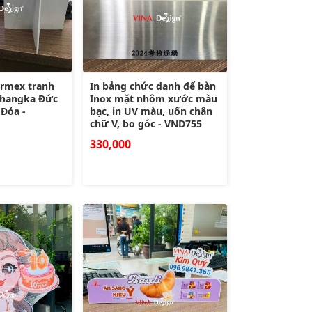
ormex tranh
In bảng chức danh để bàn
Thangka Đức
Inox mặt nhôm xước màu
 Đỏa -
bạc, in UV màu, uốn chân
chữ V, bo góc - VND755
330,000