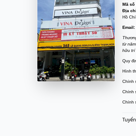
Mã số 
Địa ch
Hồ Chí
Email:
Thương
từ năm
hữu tr
Quy đị
Hình t
Chính 
Chính 
Chính 
Tuyển