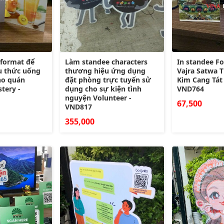
format để
Làm standee characters
In standee F
ệu thức uống
thương hiệu ứng dụng
Vajra Satwa 
cho quán
đặt phòng trực tuyến sử
Kim Cang Tát
tery -
dụng cho sự kiện tình
VND764
nguyện Volunteer -
67,500
VND817
355,000