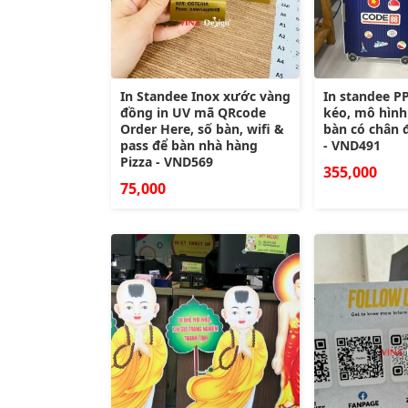
In Standee Inox xước vàng
In standee PP
đồng in UV mã QRcode
kéo, mô hình
Order Here, số bàn, wifi &
bàn có chân 
pass để bàn nhà hàng
- VND491
Pizza - VND569
355,000
75,000