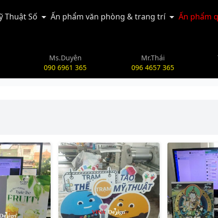
Kỹ Thuật Số
Ấn phẩm văn phòng & trang trí
Ấn phẩm q
Ms.Duyên
Mr.Thái
090 6961 365
096 4657 365