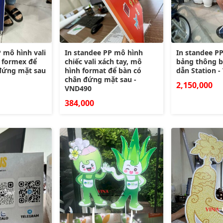
 mô hình vali
In standee PP mô hình
In standee PP
 formex để
chiếc vali xách tay, mô
bảng thông b
đứng mặt sau
hình format để bàn có
dẫn Station 
chân đứng mặt sau -
2,150,000
VND490
384,000