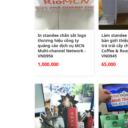
In standee chân sắt logo
Làm standee 
thương hiệu công ty
bàn giới thi
quảng cáo dịch vụ MCN
trà trái cây 
Multi-channel Network -
Coffee & Roas
VND956
VND945
1,000,000
65,000