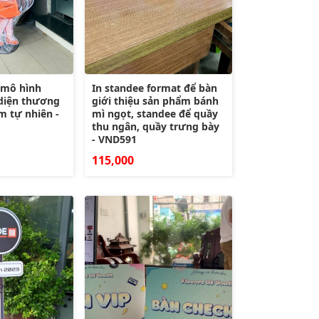
 mô hình
In standee format để bàn
 diện thương
giới thiệu sản phẩm bánh
m tự nhiên -
mì ngọt, standee để quầy
thu ngân, quầy trưng bày
- VND591
115,000