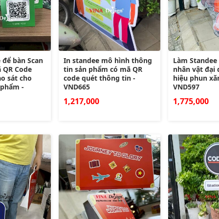
e để bàn Scan
In standee mô hình thông
Làm Standee
ã QR Code
tin sản phẩm có mã QR
nhân vật đại
o sát cho
code quét thông tin -
hiệu phun xă
 phẩm -
VND665
VND597
1,217,000
1,775,000