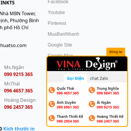
Facebook
 INKTS
Youtube
 Nhà MBN Tower,
ịnh, Phường Bình
Pinterest
nh phố Hồ Chí
MuaBanNhanh
thuatso.com
Google Site
Đóng lại
Google Map
:
Ms.Ngân
090 9215 365
Gọi Điện
chat Zalo
Mr.Thái
Quốc Thái
Trung Nghĩa
096 4657 365
096 4657 365
096 9841 365
Hoàng Design
Ánh Duyên
Ái Ngân
096 2457 365
090 6961 365
090 9215 365
Thanh Thiết Kế
Hoàng Thiết Kế
096 2954 365
096 2457 365
✪
Kích thước in