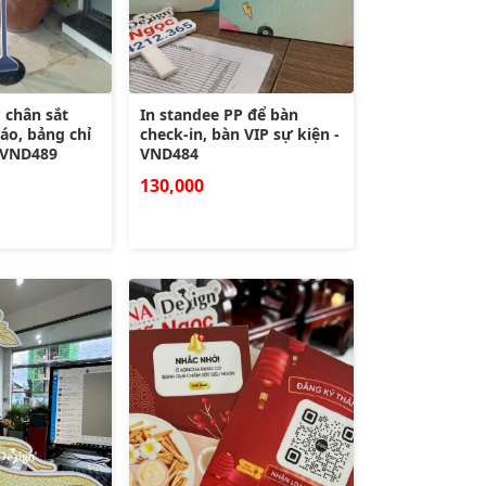
 chân sắt
In standee PP để bàn
áo, bảng chỉ
check-in, bàn VIP sự kiện -
- VND489
VND484
130,000