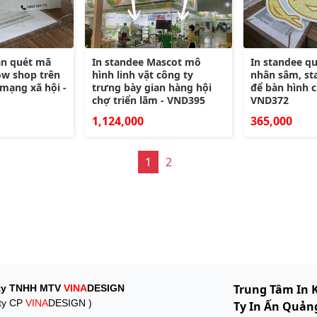
àn quét mã
In standee Mascot mô
In standee q
ow shop trên
hình linh vật công ty
nhân sâm, st
 mạng xã hội -
trưng bày gian hàng hội
để bàn hình 
chợ triển lãm - VND395
VND372
1,124,000
365,000
1
2
Trung Tâm In 
ty TNHH MTV
VINA
DESIGN
ty CP
VINA
DESIGN )
Ty In Ấn Quảng