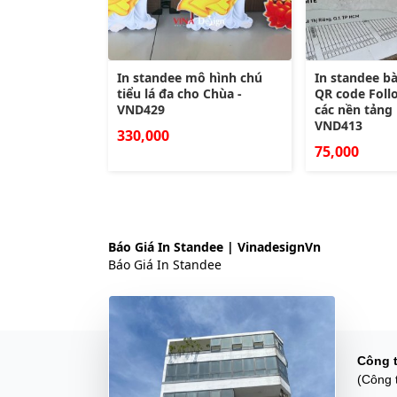
In standee mô hình chú
In standee b
tiểu lá đa cho Chùa -
QR code Foll
VND429
các nền tảng
VND413
330,000
75,000
Báo Giá In Standee | VinadesignVn
Báo Giá In Standee
Công 
(Công 