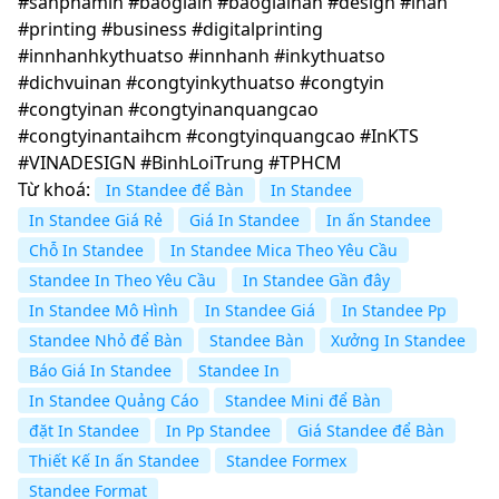
#sanphamin #baogiain #baogiainan #design #inan
#printing #business #digitalprinting
#innhanhkythuatso #innhanh #inkythuatso
#dichvuinan #congtyinkythuatso #congtyin
#congtyinan #congtyinanquangcao
#congtyinantaihcm #congtyinquangcao #InKTS
#VINADESIGN #BinhLoiTrung #TPHCM
Từ khoá:
In Standee để Bàn
In Standee
In Standee Giá Rẻ
Giá In Standee
In ấn Standee
Chỗ In Standee
In Standee Mica Theo Yêu Cầu
Standee In Theo Yêu Cầu
In Standee Gần đây
In Standee Mô Hình
In Standee Giá
In Standee Pp
Standee Nhỏ để Bàn
Standee Bàn
Xưởng In Standee
Báo Giá In Standee
Standee In
In Standee Quảng Cáo
Standee Mini để Bàn
đặt In Standee
In Pp Standee
Giá Standee để Bàn
Thiết Kế In ấn Standee
Standee Formex
Standee Format