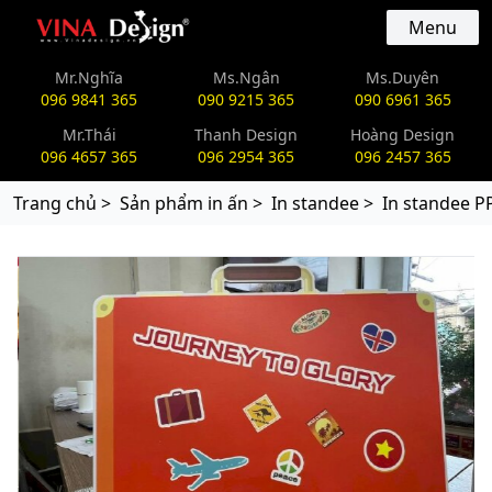
vinadesign.vn
Menu
Mr.Nghĩa
Ms.Ngân
Ms.Duyên
096 9841 365
090 9215 365
090 6961 365
Mr.Thái
Thanh Design
Hoàng Design
096 4657 365
096 2954 365
096 2457 365
Trang chủ >
Sản phẩm in ấn >
In standee >
In standee P