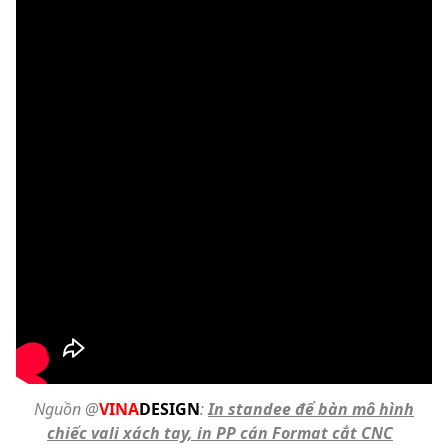
Nguồn @
VINA
DESIGN
:
In standee để bàn mô hình
chiếc vali xách tay, in PP cán Format cắt CNC