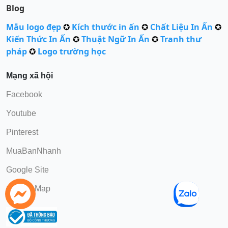
Blog
Mẫu logo đẹp
✪
Kích thước in ấn
✪
Chất Liệu In Ấn
✪
Kiến Thức In Ấn
✪
Thuật Ngữ In Ấn
✪
Tranh thư
pháp
✪
Logo trường học
Mạng xã hội
Facebook
Youtube
Pinterest
MuaBanNhanh
Google Site
Google Map
Gọi Điện
chat Zalo