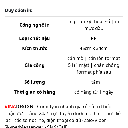
Quy cách in:
in phun kỹ thuật số | in
Công nghệ in
mực dầu
Loại chất liệu
PP
Kích thước
45cm x 34cm
cán mờ | cán lên format
Gia công
5li (1 mặt) | chân chống
format phía sau
Số lượng
1 tấm
Thời gian có hàng
có hàng từ 1 ngày
VINA
DESIGN
- Công ty in nhanh giá rẻ hỗ trợ tiếp
nhận đơn hàng 24/7 trực tuyến dưới mọi hình thức liên
lạc - các số hotline, điện thoại có đủ (Zalo/Viber -
Skype/Messenger - SMS/Call):