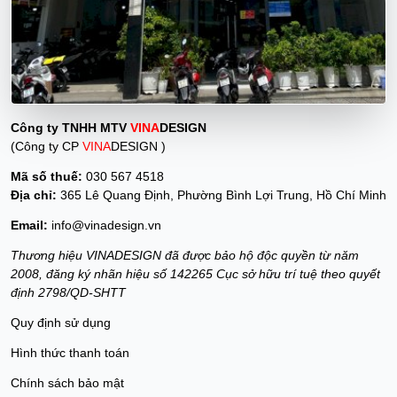
Công ty TNHH MTV
VINA
DESIGN
(Công ty CP
VINA
DESIGN )
Mã số thuế:
030 567 4518
Địa chỉ:
365 Lê Quang Định, Phường Bình Lợi Trung, Hồ Chí Minh
Email:
info@vinadesign.vn
Thương hiệu VINADESIGN đã được bảo hộ độc quyền từ năm
2008, đăng ký nhãn hiệu số 142265 Cục sở hữu trí tuệ theo quyết
định 2798/QD-SHTT
Quy định sử dụng
Hình thức thanh toán
Chính sách bảo mật