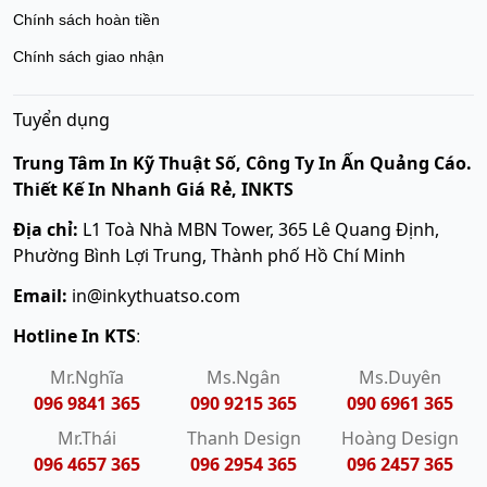
Chính sách hoàn tiền
Chính sách giao nhận
Tuyển dụng
Trung Tâm In Kỹ Thuật Số, Công Ty In Ấn Quảng Cáo.
Thiết Kế In Nhanh Giá Rẻ, INKTS
Địa chỉ:
L1 Toà Nhà MBN Tower, 365 Lê Quang Định,
Phường Bình Lợi Trung, Thành phố Hồ Chí Minh
Email:
in@inkythuatso.com
Hotline In KTS
:
Mr.Nghĩa
Ms.Ngân
Ms.Duyên
096 9841 365
090 9215 365
090 6961 365
Mr.Thái
Thanh Design
Hoàng Design
096 4657 365
096 2954 365
096 2457 365