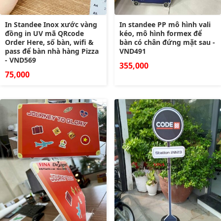
In Standee Inox xước vàng
In standee PP mô hình vali
đồng in UV mã QRcode
kéo, mô hình formex để
Order Here, số bàn, wifi &
bàn có chân đứng mặt sau -
pass để bàn nhà hàng Pizza
VND491
- VND569
355,000
75,000