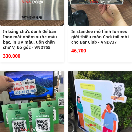
In bảng chức danh để bàn
In standee mô hình formex
Inox mặt nhôm xước màu
giới thiệu món Cocktail mới
bạc, in UV màu, uốn chân
cho Bar Club - VND737
chữ V, bo góc - VND755
46,700
330,000