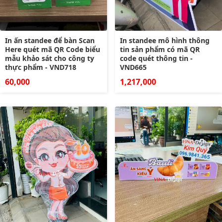
In ấn standee để bàn Scan
In standee mô hình thông
Here quét mã QR Code biểu
tin sản phẩm có mã QR
mẫu khảo sát cho công ty
code quét thông tin -
thực phẩm - VND718
VND665
60,000
1,217,000