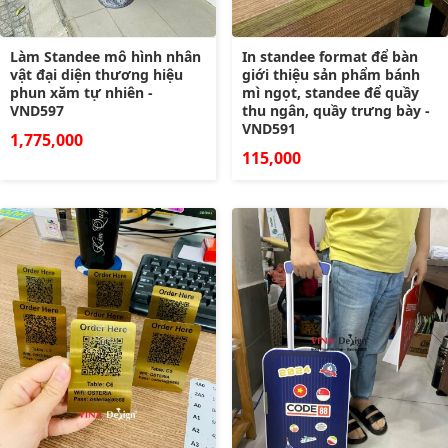
Làm Standee mô hình nhân
In standee format để bàn
vật đại diện thương hiệu
giới thiệu sản phẩm bánh
phun xăm tự nhiên -
mì ngọt, standee để quầy
VND597
thu ngân, quầy trưng bày -
VND591
1,775,000
115,000