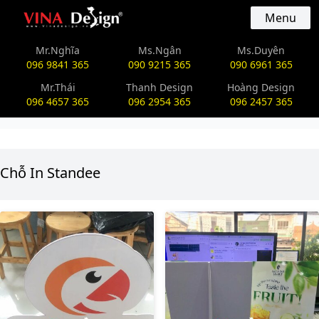
vinadesign.vn
Menu
Mr.Nghĩa
Ms.Ngân
Ms.Duyên
096 9841 365
090 9215 365
090 6961 365
Mr.Thái
Thanh Design
Hoàng Design
096 4657 365
096 2954 365
096 2457 365
Chỗ In Standee