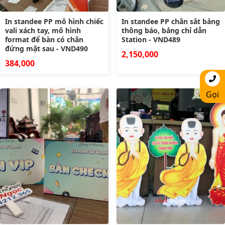
In standee PP mô hình chiếc
In standee PP chân sắt bảng
vali xách tay, mô hình
thông báo, bảng chỉ dẫn
format để bàn có chân
Station - VND489
đứng mặt sau - VND490
2,150,000
384,000
Gọi