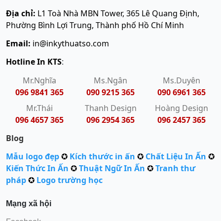
Địa chỉ:
L1 Toà Nhà MBN Tower, 365 Lê Quang Định,
Phường Bình Lợi Trung, Thành phố Hồ Chí Minh
Email:
in@inkythuatso.com
Hotline In KTS
:
Mr.Nghĩa
Ms.Ngân
Ms.Duyên
096 9841 365
090 9215 365
090 6961 365
Mr.Thái
Thanh Design
Hoàng Design
096 4657 365
096 2954 365
096 2457 365
Blog
Mẫu logo đẹp
✪
Kích thước in ấn
✪
Chất Liệu In Ấn
✪
Kiến Thức In Ấn
✪
Thuật Ngữ In Ấn
✪
Tranh thư
pháp
✪
Logo trường học
Mạng xã hội