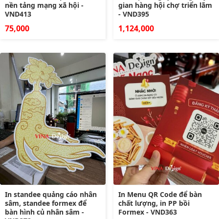
nền tảng mạng xã hội -
gian hàng hội chợ triển lãm
VND413
- VND395
75,000
1,124,000
In standee quảng cáo nhân
In Menu QR Code để bàn
sâm, standee formex để
chất lượng, in PP bồi
bàn hình củ nhân sâm -
Formex - VND363