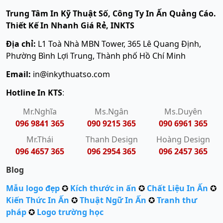
Trung Tâm In Kỹ Thuật Số, Công Ty In Ấn Quảng Cáo.
Thiết Kế In Nhanh Giá Rẻ, INKTS
Địa chỉ:
L1 Toà Nhà MBN Tower, 365 Lê Quang Định,
Phường Bình Lợi Trung, Thành phố Hồ Chí Minh
Email:
in@inkythuatso.com
Hotline In KTS
:
Mr.Nghĩa
Ms.Ngân
Ms.Duyên
096 9841 365
090 9215 365
090 6961 365
Mr.Thái
Thanh Design
Hoàng Design
096 4657 365
096 2954 365
096 2457 365
Blog
Mẫu logo đẹp
✪
Kích thước in ấn
✪
Chất Liệu In Ấn
✪
Kiến Thức In Ấn
✪
Thuật Ngữ In Ấn
✪
Tranh thư
pháp
✪
Logo trường học