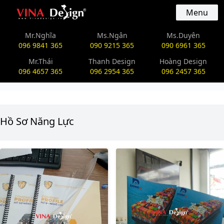
vinadesign.vn
Menu
Mr.Nghĩa
Ms.Ngân
Ms.Duyên
096 9841 365
090 9215 365
090 6961 365
Mr.Thái
Thanh Design
Hoàng Design
096 4657 365
096 2954 365
096 2457 365
Hồ Sơ Năng Lực