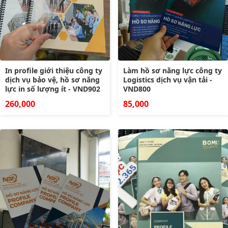
In profile giới thiệu công ty
Làm hồ sơ năng lực công ty
dịch vụ bảo vệ, hồ sơ năng
Logistics dịch vụ vận tải -
lực in số lượng ít - VND902
VND800
260,000
85,000