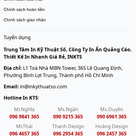
Chính sách hoàn tiền
Chính sách giao nhận
Tuyển dụng
Trung Tâm In Kỹ Thuật Số, Công Ty In Ấn Quảng Cáo.
Thiết Kế In Nhanh Giá Rẻ, INKTS
Địa chỉ:
L1 Toà Nhà MBN Tower, 365 Lê Quang Định,
Phường Bình Lợi Trung, Thành phố Hồ Chí Minh
Email:
in@inkythuatso.com
Hotline In KTS
:
Mr.Nghĩa
Ms.Ngân
Ms.Duyên
096 9841 365
090 9215 365
090 6961 365
Mr.Thái
Thanh Design
Hoàng Design
096 4657 365
096 2954 365
096 2457 365