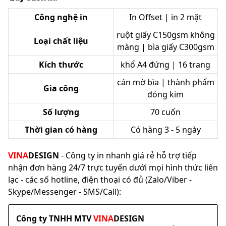
Công nghệ in
In Offset | in 2 mặt
ruột giấy C150gsm không
Loại chất liệu
màng | bìa giấy C300gsm
Kích thước
khổ A4 đứng | 16 trang
cán mờ bìa | thành phẩm
Gia công
đóng kim
Số lượng
70 cuốn
Thời gian có hàng
Có hàng 3 - 5 ngày
VINA
DESIGN
- Công ty in nhanh giá rẻ hỗ trợ tiếp
nhận đơn hàng 24/7 trực tuyến dưới mọi hình thức liên
lạc - các số hotline, điện thoại có đủ (Zalo/Viber -
Skype/Messenger - SMS/Call):
Công ty TNHH MTV
VINA
DESIGN