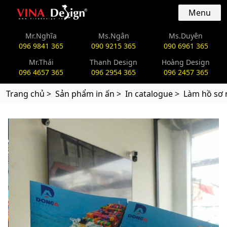
vinadesign.vn
Menu
Mr.Nghĩa
Ms.Ngân
Ms.Duyên
096 9841 365
090 9215 365
090 6961 365
Mr.Thái
Thanh Design
Hoàng Design
096 4657 365
096 2954 365
096 2457 365
Trang chủ >
Sản phẩm in ấn >
In catalogue >
Làm hồ sơ n