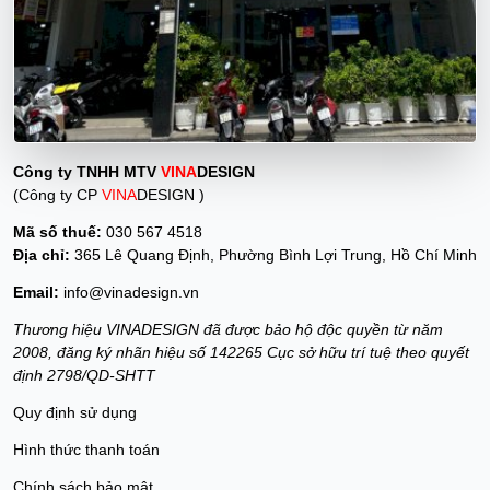
Công ty TNHH MTV
VINA
DESIGN
(Công ty CP
VINA
DESIGN )
Mã số thuế:
030 567 4518
Địa chỉ:
365 Lê Quang Định, Phường Bình Lợi Trung, Hồ Chí Minh
Email:
info@vinadesign.vn
Thương hiệu VINADESIGN đã được bảo hộ độc quyền từ năm
2008, đăng ký nhãn hiệu số 142265 Cục sở hữu trí tuệ theo quyết
định 2798/QD-SHTT
Quy định sử dụng
Hình thức thanh toán
Chính sách bảo mật