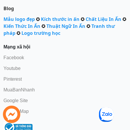
Blog
Mẫu logo đẹp
✪
Kích thước in ấn
✪
Chất Liệu In Ấn
✪
Kiến Thức In Ấn
✪
Thuật Ngữ In Ấn
✪
Tranh thư
pháp
✪
Logo trường học
Mạng xã hội
Facebook
Youtube
Pinterest
MuaBanNhanh
Google Site
Google Map