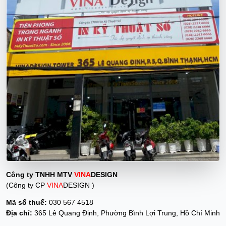
Công ty TNHH MTV
VINA
DESIGN
(Công ty CP
VINA
DESIGN )
Mã số thuế:
030 567 4518
Địa chỉ:
365 Lê Quang Định, Phường Bình Lợi Trung, Hồ Chí Minh