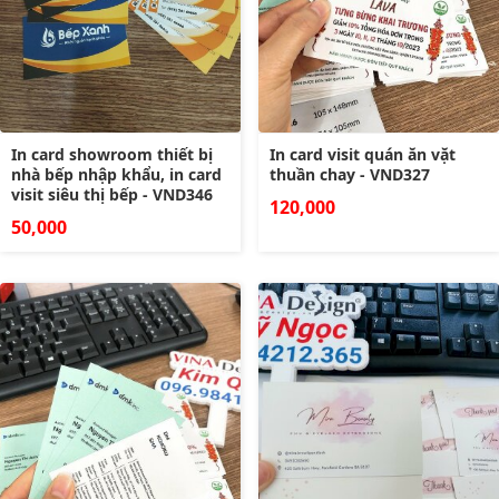
In card showroom thiết bị
In card visit quán ăn vặt
nhà bếp nhập khẩu, in card
thuần chay - VND327
visit siêu thị bếp - VND346
120,000
50,000