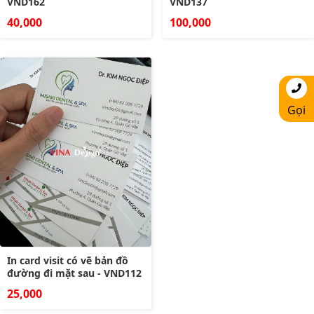
VND162
VND137
40,000
100,000
Gọi
In card visit có vẽ bản đồ
đường đi mặt sau - VND112
25,000