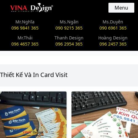
vinadesign.vn
Menu
Mr.Nghĩa
Ms.Ngân
Ms.Duyên
096 9841 365
090 9215 365
090 6961 365
Mr.Thái
Thanh Design
Hoàng Design
096 4657 365
096 2954 365
096 2457 365
Thiết Kế Và In Card Visit