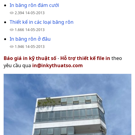
In băng rôn đám cưới
2.394
14-05-2013
Thiết kế in các loại băng rôn
1.666
14-05-2013
In băng rôn ở đâu
1.946
14-05-2013
Báo giá in kỹ thuật số
-
Hỗ trợ thiết kế file in
theo
yêu cầu qua
in@inkythuatso.com