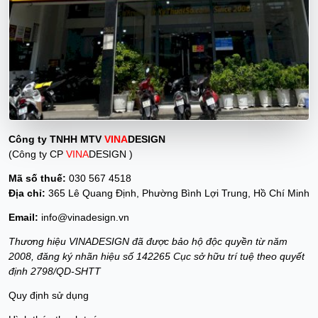
Công ty TNHH MTV
VINA
DESIGN
(Công ty CP
VINA
DESIGN )
Mã số thuế:
030 567 4518
Địa chỉ:
365 Lê Quang Định, Phường Bình Lợi Trung, Hồ Chí Minh
Email:
info@vinadesign.vn
Thương hiệu VINADESIGN đã được bảo hộ độc quyền từ năm
2008, đăng ký nhãn hiệu số 142265 Cục sở hữu trí tuệ theo quyết
định 2798/QD-SHTT
Quy định sử dụng