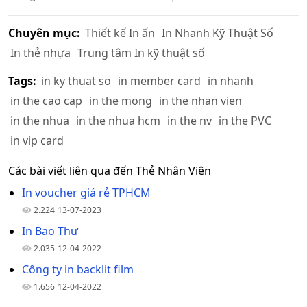
Chuyên mục:
Thiết kế In ấn
In Nhanh Kỹ Thuật Số
In thẻ nhựa
Trung tâm In kỹ thuật số
Tags:
in ky thuat so
in member card
in nhanh
in the cao cap
in the mong
in the nhan vien
in the nhua
in the nhua hcm
in the nv
in the PVC
in vip card
Các bài viết liên qua đến Thẻ Nhân Viên
In voucher giá rẻ TPHCM
2.224
13-07-2023
In Bao Thư
2.035
12-04-2022
Công ty in backlit film
1.656
12-04-2022