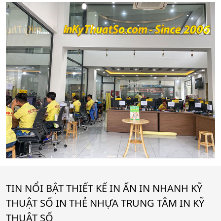
TIN NỔI BẬT THIẾT KẾ IN ẤN IN NHANH KỸ
THUẬT SỐ IN THẺ NHỰA TRUNG TÂM IN KỸ
THUẬT SỐ