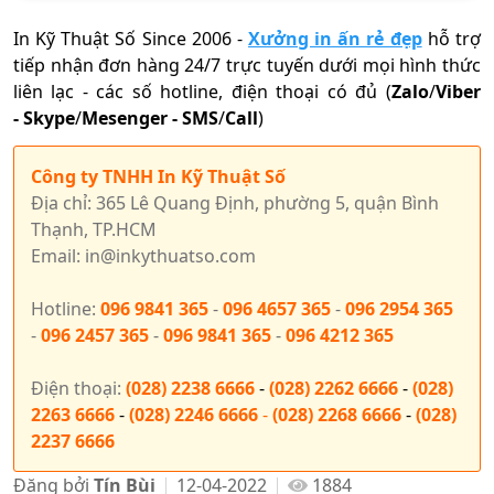
In Kỹ Thuật Số Since 2006
-
Xưởng in ấn rẻ đẹp
hỗ trợ
tiếp nhận đơn hàng 24/7 trực tuyến dưới mọi hình thức
liên lạc - các số hotline, điện thoại có đủ (
Zalo
/
Viber
-
Skype
/
Mesenger
-
SMS
/
Call
)
Công ty TNHH In Kỹ Thuật Số
Địa chỉ: 365 Lê Quang Định, phường 5, quận Bình
Thạnh, TP.HCM
Email: in@inkythuatso.com
Hotline:
096 9841 365
-
096 4657 365
-
096 2954 365
-
096 2457 365
-
096 9841 365
-
096 4212 365
Điện thoại:
(028) 2238 6666
-
(028) 2262 6666
-
(028)
2263 6666
-
(028) 2246 6666
-
(028) 2268 6666
-
(028)
2237 6666
Đăng bởi
Tín Bùi
12-04-2022
1884