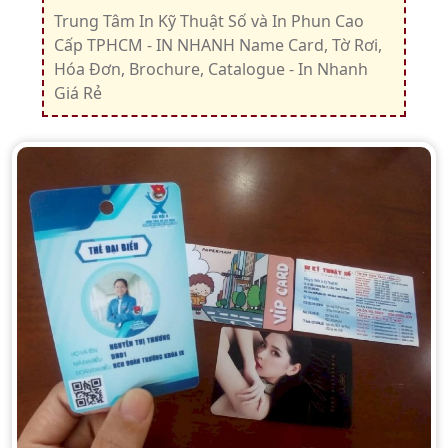
Trung Tâm In Kỹ Thuật Số và In Phun Cao
Cấp TPHCM - IN NHANH Name Card, Tờ Rơi,
Hóa Đơn, Brochure, Catalogue - In Nhanh
Giá Rẻ