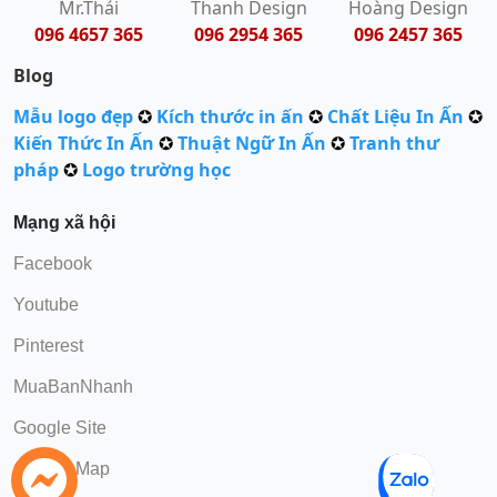
Mr.Thái
Thanh Design
Hoàng Design
096 4657 365
096 2954 365
096 2457 365
Blog
Mẫu logo đẹp
✪
Kích thước in ấn
✪
Chất Liệu In Ấn
✪
Kiến Thức In Ấn
✪
Thuật Ngữ In Ấn
✪
Tranh thư
pháp
✪
Logo trường học
Mạng xã hội
Facebook
Youtube
Pinterest
MuaBanNhanh
Google Site
Google Map