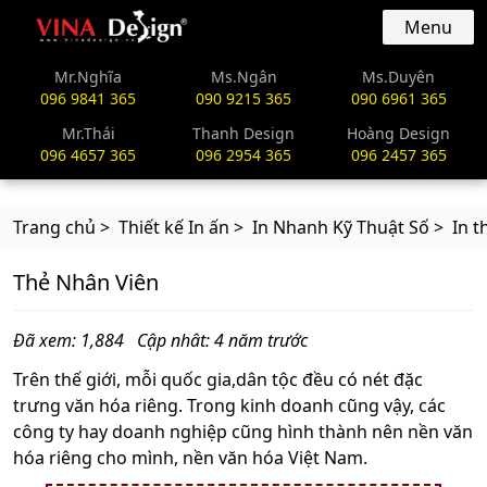
vinadesign.vn
Menu
Mr.Nghĩa
Ms.Ngân
Ms.Duyên
096 9841 365
090 9215 365
090 6961 365
Mr.Thái
Thanh Design
Hoàng Design
096 4657 365
096 2954 365
096 2457 365
Trang chủ >
Thiết kế In ấn >
In Nhanh Kỹ Thuật Số >
In t
Thẻ Nhân Viên
Đã xem: 1,884
Cập nhât: 4 năm trước
Trên thế giới, mỗi quốc gia,dân tộc đều có nét đặc
trưng văn hóa riêng. Trong kinh doanh cũng vậy, các
công ty hay doanh nghiệp cũng hình thành nên nền văn
hóa riêng cho mình, nền văn hóa Việt Nam.