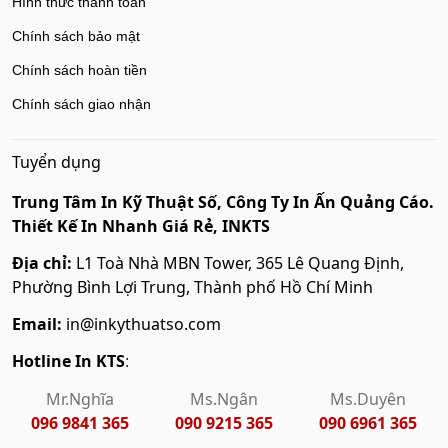
Hình thức thanh toán
Chính sách bảo mật
Chính sách hoàn tiền
Chính sách giao nhận
Tuyển dụng
Trung Tâm In Kỹ Thuật Số, Công Ty In Ấn Quảng Cáo.
Thiết Kế In Nhanh Giá Rẻ, INKTS
Địa chỉ:
L1 Toà Nhà MBN Tower, 365 Lê Quang Định,
Phường Bình Lợi Trung, Thành phố Hồ Chí Minh
Email:
in@inkythuatso.com
Hotline In KTS
:
Mr.Nghĩa
Ms.Ngân
Ms.Duyên
096 9841 365
090 9215 365
090 6961 365