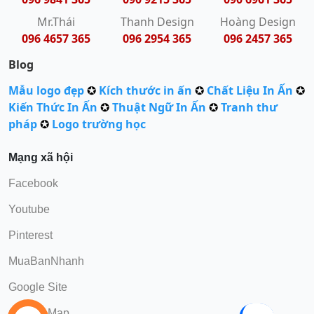
Mr.Thái
Thanh Design
Hoàng Design
096 4657 365
096 2954 365
096 2457 365
Blog
Mẫu logo đẹp
✪
Kích thước in ấn
✪
Chất Liệu In Ấn
✪
Kiến Thức In Ấn
✪
Thuật Ngữ In Ấn
✪
Tranh thư
pháp
✪
Logo trường học
Mạng xã hội
Facebook
Youtube
Pinterest
MuaBanNhanh
Google Site
Google Map