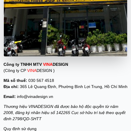
Công ty TNHH MTV
VINA
DESIGN
(Công ty CP
VINA
DESIGN )
Mã số thuế:
030 567 4518
Địa chỉ:
365 Lê Quang Định, Phường Bình Lợi Trung, Hồ Chí Minh
Email:
info@vinadesign.vn
Thương hiệu VINADESIGN đã được bảo hộ độc quyền từ năm
2008, đăng ký nhãn hiệu số 142265 Cục sở hữu trí tuệ theo quyết
định 2798/QD-SHTT
Quy định sử dụng