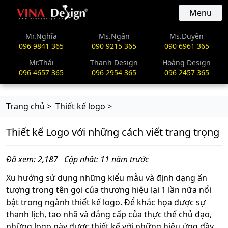
vinadesign.vn
Menu
Mr.Nghĩa
Ms.Ngân
Ms.Duyên
096 9841 365
090 9215 365
090 6961 365
Mr.Thái
Thanh Design
Hoàng Design
096 4657 365
096 2954 365
096 2457 365
Trang chủ >
Thiết kế logo >
Thiết kế Logo với những cách viết trang trọng
Đã xem: 2,187
Cập nhât: 11 năm trước
Xu hướng sử dụng những kiểu mẫu và định dạng ấn
tượng trong tên gọi của thương hiệu lại 1 lần nữa nổi
bật trong ngành thiết kế logo. Để khắc họa được sự
thanh lịch, tao nhã và đẳng cấp của thực thể chủ đạo,
những logo này được thiết kế với những hiệu ứng đầy