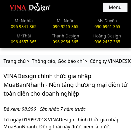
vinadesign.vn
Menu
Mr.Nghĩa
Ms.Ngân
Ms.Duyên
096 9841 365
090 9215 365
090 6961 365
Mr.Thái
Thanh Design
Hoàng Design
096 4657 365
096 2954 365
096 2457 365
Trang chủ >
Thông cáo, Góc báo chí >
Công ty VINADESI
VINADesign chính thức gia nhập
MuaBanNhanh - Nền tảng thương mại điện tử
toàn diện cho doanh nghiệp
Đã xem: 98,996
Cập nhât: 7 năm trước
Từ ngày 01/09/2018 VINADesign chính thức gia nhập
MuaBanNhanh. Động thái này được xem là bước