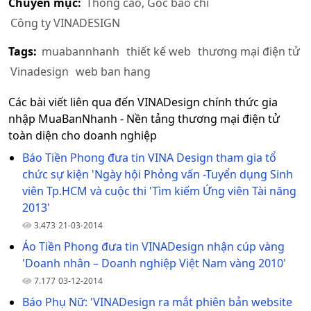
Chuyên mục:
Thông cáo, Góc báo chí
Công ty VINADESIGN
Tags:
muabannhanh
thiết kế web
thương mại điện tử
Vinadesign
web ban hang
Các bài viết liên qua đến VINADesign chính thức gia
nhập MuaBanNhanh - Nền tảng thương mại điện tử
toàn diện cho doanh nghiệp
Báo Tiền Phong đưa tin VINA Design tham gia tổ
chức sự kiện 'Ngày hội Phỏng vấn -Tuyển dụng Sinh
viên Tp.HCM và cuộc thi 'Tìm kiếm Ứng viên Tài năng
2013'
3.473
21-03-2014
Áo Tiền Phong đưa tin VINADesign nhận cúp vàng
'Doanh nhân – Doanh nghiệp Việt Nam vàng 2010'
7.177
03-12-2014
Báo Phụ Nữ: 'VINADesign ra mắt phiên bản website