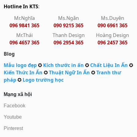
Hotline In KTS
:
Mr.Nghĩa
Ms.Ngân
Ms.Duyên
096 9841 365
090 9215 365
090 6961 365
Mr.Thái
Thanh Design
Hoàng Design
096 4657 365
096 2954 365
096 2457 365
Blog
Mẫu logo đẹp
✪
Kích thước in ấn
✪
Chất Liệu In Ấn
✪
Kiến Thức In Ấn
✪
Thuật Ngữ In Ấn
✪
Tranh thư
pháp
✪
Logo trường học
Mạng xã hội
Facebook
Youtube
Pinterest