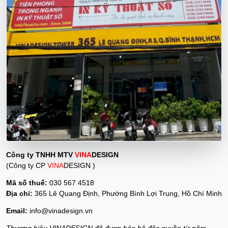
Công ty TNHH MTV
VINA
DESIGN
(Công ty CP
VINA
DESIGN )
Mã số thuế:
030 567 4518
Địa chỉ:
365 Lê Quang Định, Phường Bình Lợi Trung, Hồ Chí Minh
Email:
info@vinadesign.vn