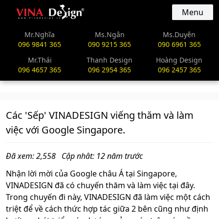
vinadesign.vn
Menu
Mr.Nghĩa
Ms.Ngân
Ms.Duyên
096 9841 365
090 9215 365
090 6961 365
Mr.Thái
Thanh Design
Hoàng Design
096 4657 365
096 2954 365
096 2457 365
Các 'Sếp' VINADESIGN viếng thăm và làm
việc với Google Singapore.
Đã xem: 2,558
Cập nhât: 12 năm trước
Nhận lời mời của Google châu Á tại Singapore,
VINADESIGN đã có chuyến thăm và làm việc tại đây.
Trong chuyến đi này, VINADESIGN đã làm việc một cách
triệt để về cách thức hợp tác giữa 2 bên cũng như định