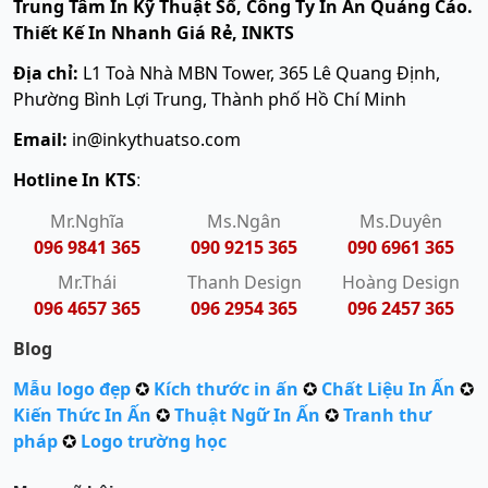
Trung Tâm In Kỹ Thuật Số, Công Ty In Ấn Quảng Cáo.
Thiết Kế In Nhanh Giá Rẻ, INKTS
Địa chỉ:
L1 Toà Nhà MBN Tower, 365 Lê Quang Định,
Phường Bình Lợi Trung, Thành phố Hồ Chí Minh
Email:
in@inkythuatso.com
Hotline In KTS
:
Mr.Nghĩa
Ms.Ngân
Ms.Duyên
096 9841 365
090 9215 365
090 6961 365
Mr.Thái
Thanh Design
Hoàng Design
096 4657 365
096 2954 365
096 2457 365
Blog
Mẫu logo đẹp
✪
Kích thước in ấn
✪
Chất Liệu In Ấn
✪
Kiến Thức In Ấn
✪
Thuật Ngữ In Ấn
✪
Tranh thư
pháp
✪
Logo trường học