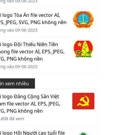
ng vào 09-06-2023
i logo Tòa Án file vector AI,
S, JPEG, SVG, PNG không nền
ng vào 09-06-2023
i logo Đội Thiếu Niên Tiền
ong file vector AI, EPS, JPEG,
VG, PNG không nền
ng vào 09-06-2023
in xem nhiều
i logo Đảng Cộng Sản Việt
m file vector AI, EPS, JPEG,
VG, PNG không nền
.608 đã xem
i logo Hội Người cao tuổi file