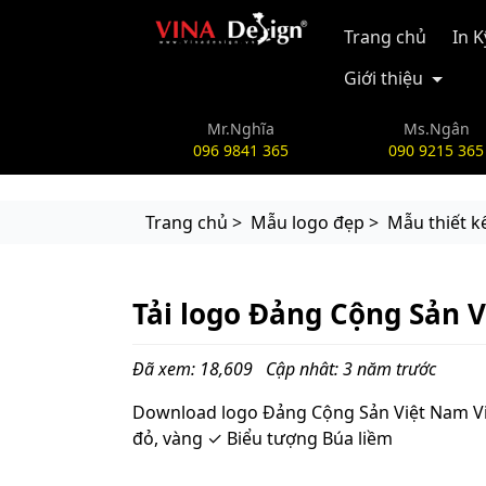
vinadesign.vn
Trang chủ
In 
Giới thiệu
Mr.Nghĩa
Ms.Ngân
096 9841 365
090 9215 365
Trang chủ >
Mẫu logo đẹp >
Mẫu thiết k
Tải logo Đảng Cộng Sản V
Đã xem: 18,609
Cập nhât: 3 năm trước
Download logo Đảng Cộng Sản Việt Nam V
đỏ, vàng ✓ Biểu tượng Búa liềm