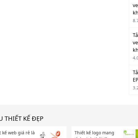
ve
k
8.
Tả
ve
k
4.
Tả
EP
3.
 THIẾT KẾ ĐẸP
t kế web giá rẻ là
Thiết kế logo mang