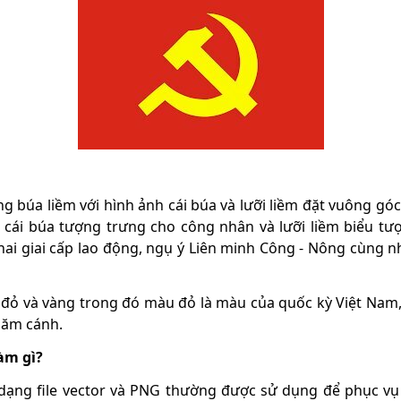
 búa liềm với hình ảnh cái búa và lưỡi liềm đặt vuông góc
h cái búa tượng trưng cho công nhân và lưỡi liềm biểu t
ai giai cấp lao động, ngụ ý Liên minh Công - Nông cùng n
ỏ và vàng trong đó màu đỏ là màu của quốc kỳ Việt Nam,
năm cánh.
àm gì?
ng file vector và PNG thường được sử dụng để phục vụ ch