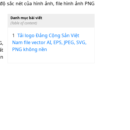
ộ sắc nét của hình ảnh, file hình ảnh PNG
Danh mục bài viết
(Table of content)
1
Tải logo Đảng Cộng Sản Việt
Nam file vector AI, EPS, JPEG, SVG,
G,
PNG không nền
ất
ấn