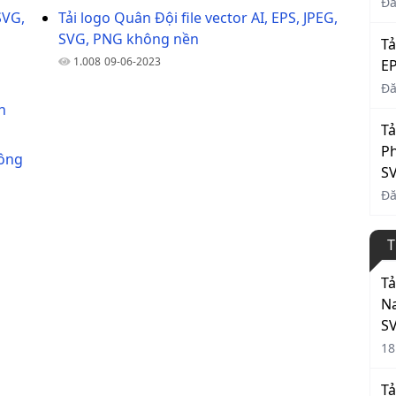
Đă
SVG,
Tải logo Quân Đội file vector AI, EPS, JPEG,
SVG, PNG không nền
Tả
1.008
09-06-2023
EP
Đă
n
Tả
Ph
nông
S
Đă
T
Tả
Na
S
18
Tả