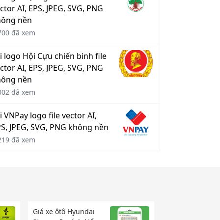
ctor AI, EPS, JPEG, SVG, PNG
hông nền
700 đã xem
i logo Hội Cựu chiến binh file
ctor AI, EPS, JPEG, SVG, PNG
hông nền
002 đã xem
i VNPay logo file vector AI,
S, JPEG, SVG, PNG không nền
219 đã xem
Giá xe ôtô Hyundai