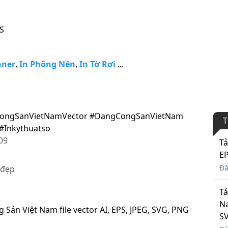
PS
nner
,
In Phông Nền
,
In Tờ Rơi
...
ongSanVietNamVector #DangCongSanVietNam
T
#Inkythuatso
09
Tả
EP
Đă
 đẹp
Tả
Na
g Sản Việt Nam file vector AI, EPS, JPEG, SVG, PNG
S