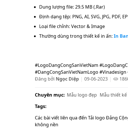
Dung lượng file: 29.5 MB (.Rar)
Định dạng tệp: PNG, AI, SVG, JPG, PDF, E
Loại file chỉnh: Vector & Image
Thường dùng trong thiết kế in ấn:
In Ba
#LogoDangCongSanVietNam #LogoDangC
#DangCongSanVietNamLogo #Vinadesign 
Đăng bởi
Ngọc Diệp
09-06-2023
186
Chuyên mục:
Mẫu logo đẹp
Mẫu thiết kế
Tags:
Các bài viết liên qua đến Tải logo Đảng Cộn
không nền