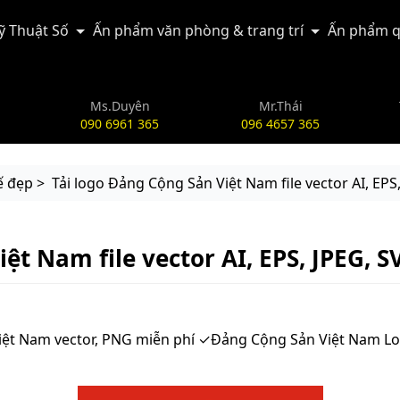
Kỹ Thuật Số
Ấn phẩm văn phòng & trang trí
Ấn phẩm q
Ms.Duyên
Mr.Thái
090 6961 365
096 4657 365
ế đẹp >
Tải logo Đảng Cộng Sản Việt Nam file vector AI, EP
iệt Nam file vector AI, EPS, JPEG,
iệt Nam vector, PNG miễn phí ✓Đảng Cộng Sản Việt Nam 