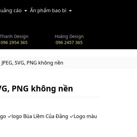
uảng cáo
Ấn phẩm bao bì
Thanh Design
Hoàng Design
096 2954 365
096 2457 365
S, JPEG, SVG, PNG không nền
 SVG, PNG không nền
Logo ✓logo Búa Liềm Của Đảng ✓Logo màu