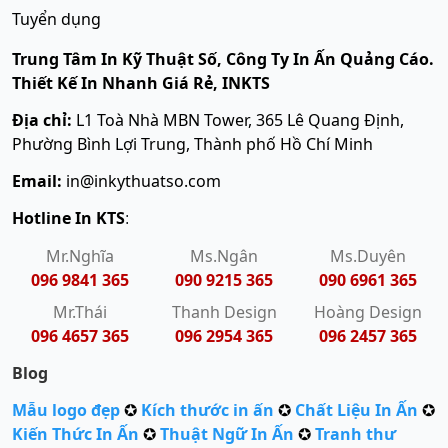
Tuyển dụng
Trung Tâm In Kỹ Thuật Số, Công Ty In Ấn Quảng Cáo.
Thiết Kế In Nhanh Giá Rẻ, INKTS
Địa chỉ:
L1 Toà Nhà MBN Tower, 365 Lê Quang Định,
Phường Bình Lợi Trung, Thành phố Hồ Chí Minh
Email:
in@inkythuatso.com
Hotline In KTS
:
Mr.Nghĩa
Ms.Ngân
Ms.Duyên
096 9841 365
090 9215 365
090 6961 365
Mr.Thái
Thanh Design
Hoàng Design
096 4657 365
096 2954 365
096 2457 365
Blog
Mẫu logo đẹp
✪
Kích thước in ấn
✪
Chất Liệu In Ấn
✪
Kiến Thức In Ấn
✪
Thuật Ngữ In Ấn
✪
Tranh thư