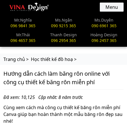
vinadesign.vn
Menu
Mr.Nghĩa
Ms.Ngân
Ms.Duyên
096 9841 365
090 9215 365
090 6961 365
Mr.Thái
Thanh Design
Hoàng Design
096 4657 365
096 2954 365
096 2457 365
Trang chủ >
Học thiết kế đồ hoạ >
Hướng dẫn cách làm băng rôn online với
công cụ thiết kế băng rôn miễn phí
Đã xem: 10,125
Cập nhât: 8 năm trước
Cùng xem cách mà công cụ thiết kế băng rôn miễn phí
Canva giúp bạn hoàn thành một mẫu băng rôn đẹp sau
nhé!