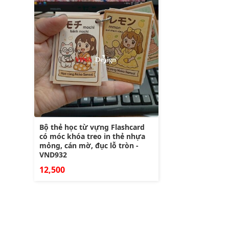
Bộ thẻ học từ vựng Flashcard
có móc khóa treo in thẻ nhựa
mỏng, cán mờ, đục lỗ tròn -
VND932
12,500