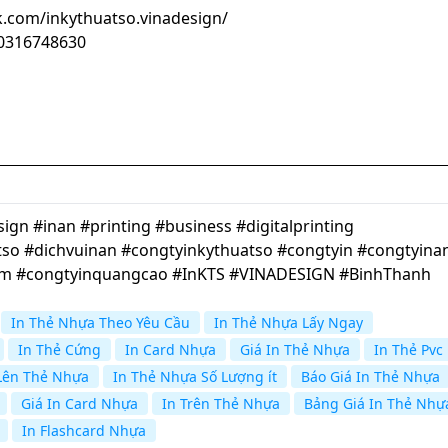
.com/inkythuatso.vinadesign/
100316748630
gn #inan #printing #business #digitalprinting
so #dichvuinan #congtyinkythuatso #congtyin #congtyina
cm #congtyinquangcao #InKTS #VINADESIGN #BinhThanh
In Thẻ Nhựa Theo Yêu Cầu
In Thẻ Nhựa Lấy Ngay
In Thẻ Cứng
In Card Nhựa
Giá In Thẻ Nhựa
In Thẻ Pvc
Lên Thẻ Nhựa
In Thẻ Nhựa Số Lượng ít
Báo Giá In Thẻ Nhựa
Giá In Card Nhựa
In Trên Thẻ Nhựa
Bảng Giá In Thẻ Nhự
In Flashcard Nhựa