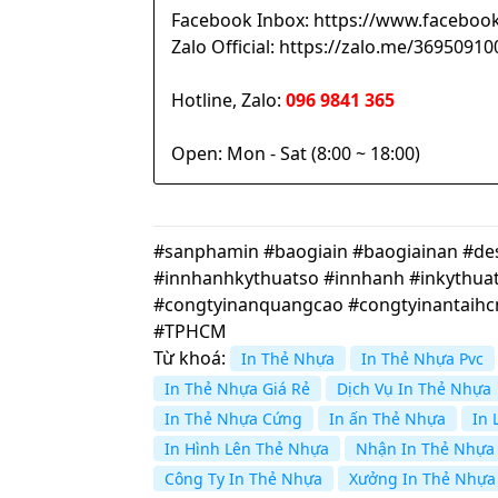
Facebook Inbox: https://www.facebook
Zalo Official: https://zalo.me/369509
Hotline, Zalo:
096 9841 365
Open: Mon - Sat (8:00 ~ 18:00)
#sanphamin #baogiain #baogiainan #desi
#innhanhkythuatso #innhanh #inkythuat
#congtyinanquangcao #congtyinantaih
#TPHCM
Từ khoá:
In Thẻ Nhựa
In Thẻ Nhựa Pvc
In Thẻ Nhựa Giá Rẻ
Dịch Vụ In Thẻ Nhựa
In Thẻ Nhựa Cứng
In ấn Thẻ Nhựa
In 
In Hình Lên Thẻ Nhựa
Nhận In Thẻ Nhựa
Công Ty In Thẻ Nhựa
Xưởng In Thẻ Nhựa