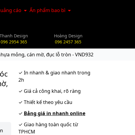
uảng cáo
Ấn phẩm bao bì
Thanh Design
Hoàng Design
096 2954 365
096 2457 365
 nhựa mỏng, cán mờ, đục lỗ tròn - VND932
móc
✓
In nhanh & giao nhanh trong
2h
mờ,
✓
Giá cả công khai, rõ ràng
✓
Thiết kế theo yêu cầu
✓
Bảng giá in nhanh online
✓
Giao hàng toàn quốc từ
ận
TPHCM