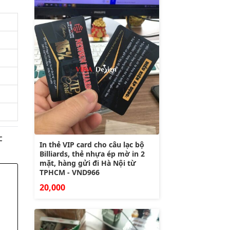
c
In thẻ VIP card cho câu lạc bộ
Billiards, thẻ nhựa ép mờ in 2
mặt, hàng gửi đi Hà Nội từ
TPHCM - VND966
20,000