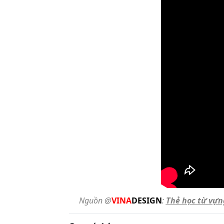
Nguồn @
VINA
DESIGN
:
Thẻ học từ vựn