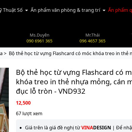
Kỹ Thuật Số
Ấn phẩm văn phòng & trang trí
Ấn phẩm q
Ms.Duyên
Mr.Thái
090 6961 365
096 4657 365
a >
Bộ thẻ học từ vựng Flashcard có móc khóa treo in thẻ
Bộ thẻ học từ vựng Flashcard có 
khóa treo in thẻ nhựa mỏng, cán 
đục lỗ tròn - VND932
12,500
67 lượt xem
Giá trên là giá đề nghị từ
VINA
DESIGN
| Để nh