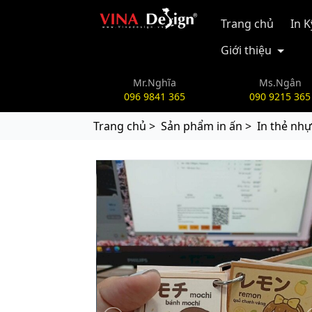
vinadesign.vn
Trang chủ
In 
Giới thiệu
Mr.Nghĩa
Ms.Ngân
096 9841 365
090 9215 365
Trang chủ >
Sản phẩm in ấn >
In thẻ nhự