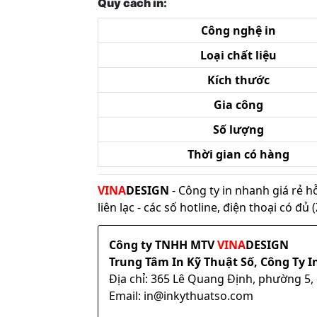
Quy cách in:
Công nghệ in
Loại chất liệu
Kích thước
Gia công
Số lượng
Thời gian có hàng
VINA
DESIGN
- Công ty in nhanh giá rẻ h
liên lạc - các số hotline, điện thoại có đ
Công ty TNHH MTV
VINA
DESIGN
Trung Tâm In Kỹ Thuật Số, Công Ty I
Địa chỉ: 365 Lê Quang Định, phường 5
Email: in@inkythuatso.com