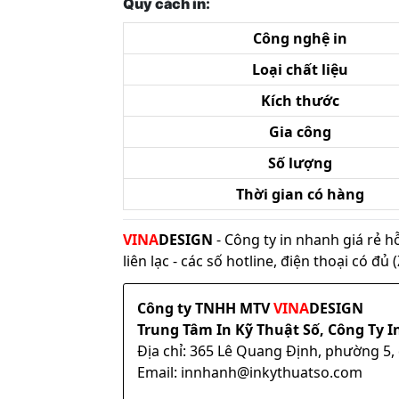
Quy cách in:
Công nghệ in
Loại chất liệu
Kích thước
Gia công
Số lượng
Thời gian có hàng
VINA
DESIGN
- Công ty in nhanh giá rẻ h
liên lạc - các số hotline, điện thoại có đ
Công ty TNHH MTV
VINA
DESIGN
Trung Tâm In Kỹ Thuật Số, Công Ty I
Địa chỉ: 365 Lê Quang Định, phường 5
Email: innhanh@inkythuatso.com