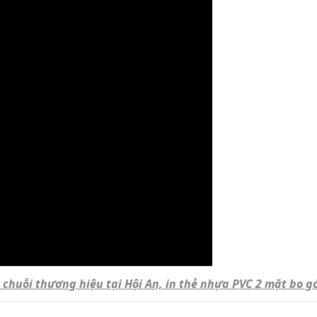
chuỗi thương hiệu tại Hội An, in thẻ nhựa PVC 2 mặt bo g