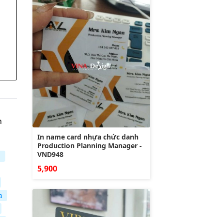
n
In name card nhựa chức danh
Production Planning Manager -
VND948
u
5,900
a