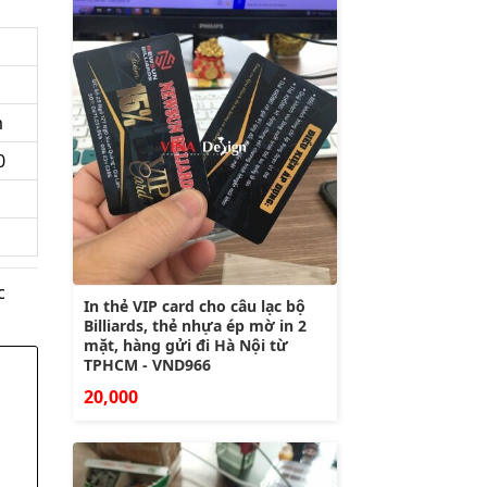
m
0
c
In thẻ VIP card cho câu lạc bộ
Billiards, thẻ nhựa ép mờ in 2
mặt, hàng gửi đi Hà Nội từ
TPHCM - VND966
20,000