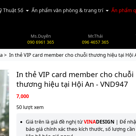
Kỹ Thuật Số
Ấn phẩm văn phòng & trang trí
Ấn phẩm q
Ms.Duyên
Mr.Thái
090 6961 365
096 4657 365
a >
In thẻ VIP card member cho chuỗi thương hiệu tại Hội
In thẻ VIP card member cho chuỗi
thương hiệu tại Hội An - VND947
7,000
50 lượt xem
Giá trên là giá đề nghị từ
VINA
DESIGN
| Để nh
báo giá chính xác theo kích thước, số lượng cần 