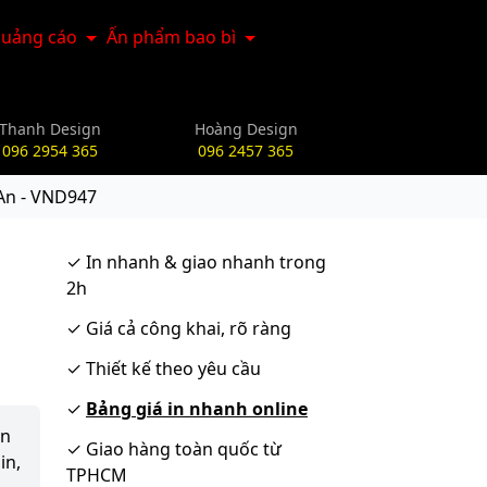
uảng cáo
Ấn phẩm bao bì
Thanh Design
Hoàng Design
096 2954 365
096 2457 365
 An - VND947
✓
In nhanh & giao nhanh trong
2h
✓
Giá cả công khai, rõ ràng
✓
Thiết kế theo yêu cầu
✓
Bảng giá in nhanh online
ận
✓
Giao hàng toàn quốc từ
in,
TPHCM