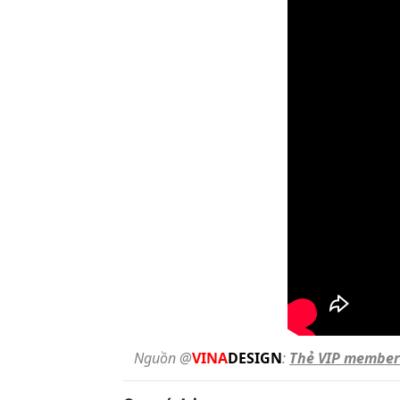
Nguồn @
VINA
DESIGN
:
Thẻ VIP member 