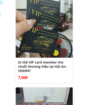
s
In thẻ VIP card member cho
chuỗi thương hiệu tại Hội An -
VND947
7,000