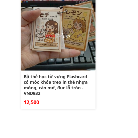
Bộ thẻ học từ vựng Flashcard
có móc khóa treo in thẻ nhựa
mỏng, cán mờ, đục lỗ tròn -
VND932
12,500