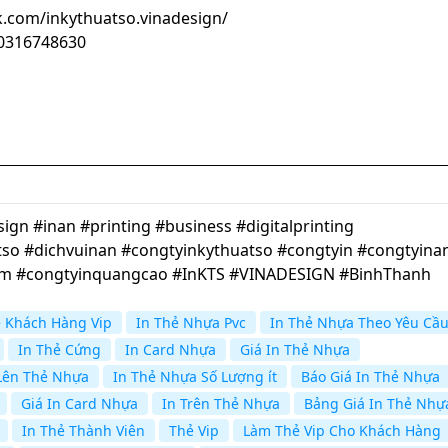
.com/inkythuatso.vinadesign/
100316748630
gn #inan #printing #business #digitalprinting
so #dichvuinan #congtyinkythuatso #congtyin #congtyina
cm #congtyinquangcao #InKTS #VINADESIGN #BinhThanh
 Khách Hàng Vip
In Thẻ Nhựa Pvc
In Thẻ Nhựa Theo Yêu Cầ
In Thẻ Cứng
In Card Nhựa
Giá In Thẻ Nhựa
Lên Thẻ Nhựa
In Thẻ Nhựa Số Lượng ít
Báo Giá In Thẻ Nhựa
Giá In Card Nhựa
In Trên Thẻ Nhựa
Bảng Giá In Thẻ Nhự
In Thẻ Thành Viên
Thẻ Vip
Làm Thẻ Vip Cho Khách Hàng