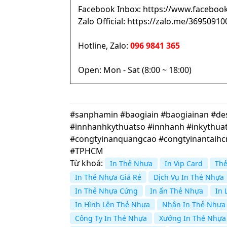
Facebook Inbox: https://www.facebook
Zalo Official: https://zalo.me/369509
Hotline, Zalo:
096 9841 365
Open: Mon - Sat (8:00 ~ 18:00)
#sanphamin #baogiain #baogiainan #desi
#innhanhkythuatso #innhanh #inkythuat
#congtyinanquangcao #congtyinantaih
#TPHCM
Từ khoá:
In Thẻ Nhựa
In Vip Card
Thẻ
In Thẻ Nhựa Giá Rẻ
Dịch Vụ In Thẻ Nhựa
In Thẻ Nhựa Cứng
In ấn Thẻ Nhựa
In 
In Hình Lên Thẻ Nhựa
Nhận In Thẻ Nhựa
Công Ty In Thẻ Nhựa
Xưởng In Thẻ Nhựa