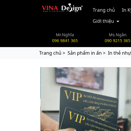
vinadesign.vn
Trang chủ
In 
Giới thiệu
Mr.Nghĩa
Ms.Ngân
096 9841 365
090 9215 365
Trang chủ >
Sản phẩm in ấn >
In thẻ nhự