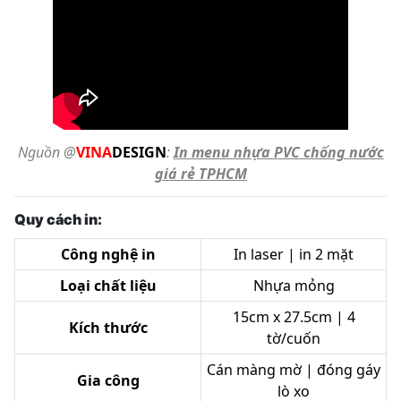
Nguồn @
VINA
DESIGN
:
In menu nhựa PVC chống nước
giá rẻ TPHCM
Quy cách in:
Công nghệ in
In laser | in 2 mặt
Loại chất liệu
Nhựa mỏng
15cm x 27.5cm | 4
Kích thước
tờ/cuốn
Cán màng mờ | đóng gáy
Gia công
lò xo