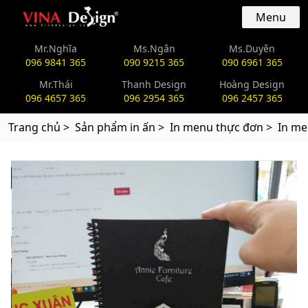
vinadesign.vn
Menu
Mr.Nghĩa
Ms.Ngân
Ms.Duyên
096 9841 365
090 9215 365
090 6961 365
Mr.Thái
Thanh Design
Hoàng Design
096 4657 365
096 2954 365
096 2457 365
Trang chủ >
Sản phẩm in ấn >
In menu thực đơn >
In me