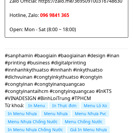
Zalo Official: https://zalo.me/369509100316748630
Hotline, Zalo:
096 9841 365
Open: Mon - Sat (8:00 ~ 18:00)
#sanphamin #baogiain #baogiainan #design #inan
#printing #business #digitalprinting
#innhanhkythuatso #innhanh #inkythuatso
#dichvuinan #congtyinkythuatso #congtyin
#congtyinan #congtyinanquangcao
#congtyinantaihcm #congtyinquangcao #InKTS
#VINADESIGN #BinhLoiTrung #TPHCM
Từ khoá:
In Menu
In Thực đơn
Menu Lò Xo
In Menu Nhựa
Menu Nhựa
Menu Nhựa Pvc
Menu Nhựa Chống Nước
Menu Chống Nước
In Menu Nhựa Chống Nước
Giá In Menu Nhựa