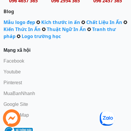
096 4657 365
096 2954 365
096 2457 365
Blog
Mẫu logo đẹp
✪
Kích thước in ấn
✪
Chất Liệu In Ấn
✪
Kiến Thức In Ấn
✪
Thuật Ngữ In Ấn
✪
Tranh thư
pháp
✪
Logo trường học
Mạng xã hội
Facebook
Youtube
Pinterest
MuaBanNhanh
Google Site
Google Map