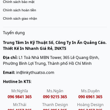
Chính sách bảo mật
Chính sách hoàn tiền
Chính sách giao nhận
Tuyển dụng
Trung Tâm In Kỹ Thuật Số, Công Ty In Ấn Quảng Cáo.
Thiết Kế In Nhanh Giá Rẻ, INKTS
Địa chỉ:
L1 Toà Nhà MBN Tower, 365 Lê Quang Định,
Phường Bình Lợi Trung, Thành phố Hồ Chí Minh
Email:
in@inkythuatso.com
Hotline In KTS
:
Mr.Nghĩa
Ms.Ngân
Ms.Duyên
096 9841 365
090 9215 365
090 6961 365
Mr.Thái
Thanh Design
Hoàng Design