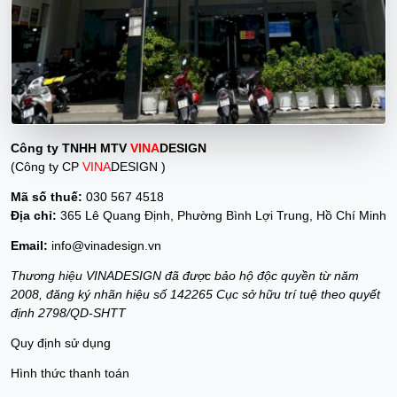
Công ty TNHH MTV
VINA
DESIGN
(Công ty CP
VINA
DESIGN )
Mã số thuế:
030 567 4518
Địa chỉ:
365 Lê Quang Định, Phường Bình Lợi Trung, Hồ Chí Minh
Email:
info@vinadesign.vn
Thương hiệu VINADESIGN đã được bảo hộ độc quyền từ năm
2008, đăng ký nhãn hiệu số 142265 Cục sở hữu trí tuệ theo quyết
định 2798/QD-SHTT
Quy định sử dụng
Hình thức thanh toán